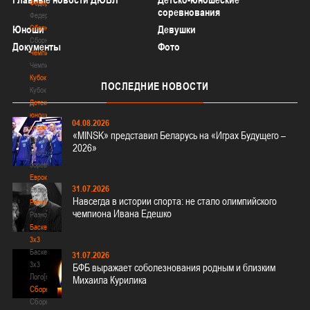
Федерация
соревнования
Федерация
Юноши
Сборные
Девушки
Сборные
Документы
Фото
Чемпионат
Чемпионат
Кубок
ПОСЛЕДНИЕ
НОВОСТИ
Кубок
Детско-
юношеские
04.08.2026
соревнования
«MINSK» представил Беларусь на «Играх Будущего –
Детско-
2026»
юношеские
соревнования
Еврокубки
31.07.2026
Еврокубки
Навсегда в истории спорта: не стало олимпийского
Разное
чемпиона Ивана Едешко
Разное
Баскетбол
3х3
Баскетбол
31.07.2026
3х3
БФБ выражает соболезнования родным и близким
Лого[modid=121]
Михаила Курилика
Сборные
Сборные