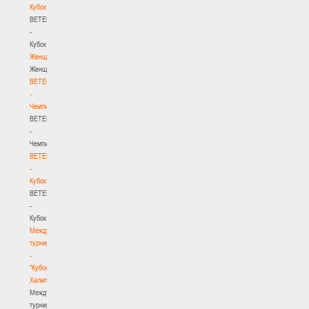
Кубок
BETERA
-
Кубок
Женщины
Женщины
BETERA
-
Чемпионат
BETERA
-
Чемпионат
BETERA
-
Кубок
BETERA
-
Кубок
Международный
турнир
-
"Кубок
Халипского"
Международный
турнир