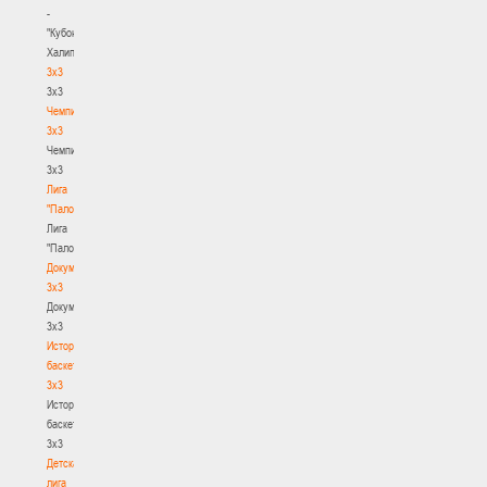
-
"Кубок
Халипского"
3x3
3x3
Чемпионат
3х3
Чемпионат
3х3
Лига
"Палова"
Лига
"Палова"
Документы
3х3
Документы
3х3
История
баскетбола
3х3
История
баскетбола
3х3
Детская
лига