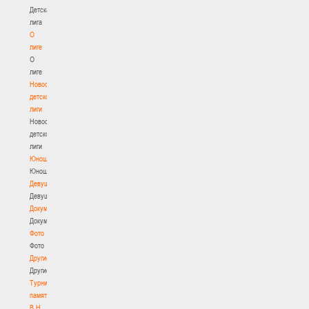
Детская
лига
О
лиге
О
лиге
Новости
детской
лиги
Новости
детской
лиги
Юноши
Юноши
Девушки
Девушки
Документы
Документы
Фото
Фото
Другие
Другие
Турнир
памяти
В.Н.