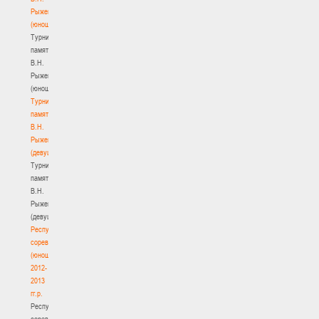
Рыженкова
(юноши)
Турнир
памяти
В.Н.
Рыженкова
(юноши)
Турнир
памяти
В.Н.
Рыженкова
(девушки)
Турнир
памяти
В.Н.
Рыженкова
(девушки)
Республиканские
соревнования
(юноши)
2012-
2013
гг.р.
Республиканские
соревнования