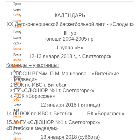
Тренерский
совет
КАЛЕНДАРЬ
Республиканская
коллегия
ХX Детско-юношеской баскетбольной лиги - «Слодыч»
судей
Республиканская
III тур
коллегия
юноши 2004-2005 г.р.
судей
Группа «Б»
Контакты
Контакты
12-13 января 2018 г., г. Светлогорск
Контакты
Команды – участницы:
федерации
Контакты
ДЮСШ ВГУим. П.М. Машерова – «Витебские
федерации
медведи»
Документы
ВОК по ИВС г. Витебск
Документы
ГУ «СДЮШОР №1 г. Светлогорск»
Устав
4.БК «Борисфен»
БФБ
12 января 2018 (пятница)
Устав
БФБ
14.00 ВОК по ИВС г. Витебск БК «Борисфен»
Регламентирующие
15.30 ГУ «СДЮШОР №1 г. Светлогорск»
документы
«Витебские медведи»
Регламентирующие
документы
13 января 2018 (суббота)
Материалы