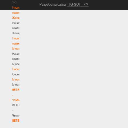
3х3
Разработка сайта
ITG-SOFT </>
Национальная
команда.
Женщины
Национальная
команда.
Женщины
Национальная
команда.
Мужчины
Национальная
команда.
Мужчины
Соревнования
Соревнования
Мужчины
Мужчины
BETERA
-
Чемпионат
BETERA
-
Чемпионат
BETERA
-