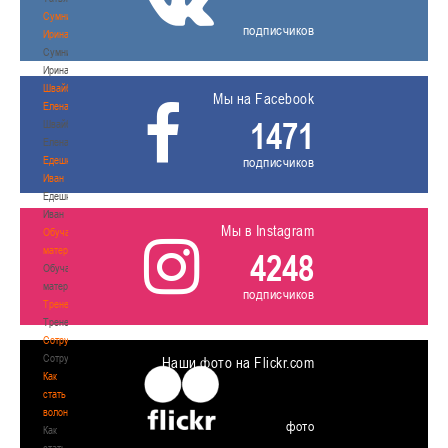
Сумникова
подписчиков
Ирина
Сумникова
Ирина
Швайбович
Мы на Facebook
Елена
1471
Швайбович
Елена
Едешко
подписчиков
Иван
Едешко
Иван
Мы в Instagram
Обучающие
материалы
4248
Обучающие
материалы
подписчиков
Тренерам
Тренерам
Сотрудничество
Сотрудничество
Наши фото на Flickr.com
Как
стать
волонтером
фото
Как
стать