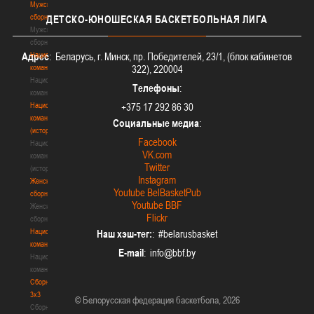
Мужские
сборные
ДЕТСКО-ЮНОШЕСКАЯ
БАСКЕТБОЛЬНАЯ ЛИГА
Мужские
сборные
Национальная
Адрес
: Беларусь, г. Минск, пр. Победителей, 23/1, (блок кабинетов
команда
322), 220004
Национальная
Телефоны
:
команда
Национальная
+375 17 292 86 30
команда
Социальные медиа
:
(история)
Facebook
Национальная
VK.com
команда
Twitter
(история)
Instagram
Женские
Youtube BelBasketPub
сборные
Youtube BBF
Женские
Flickr
сборные
Национальная
Наш хэш-тег:
: #belarusbasket
команда
E-mail
:
Национальная
команда
Сборные
3х3
© Белорусская федерация баскетбола, 2026
Сборные