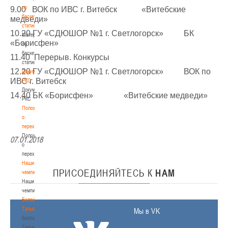
по
9.00 ВОК по ИВС г. Витебск «Витебские
баскетбольной
медведи»
статистике
10.20 ГУ «СДЮШОР №1 г. Светлогорск» БК
Материалы
«Борисфен»
по
баскетбольной
11.40 Перерыв. Конкурсы
статистике
12.20 ГУ «СДЮШОР №1 г. Светлогорск» ВОК по
Документы
ИВС г. Витебск
РКС
Документы
14.40 БК «Борисфен» «Витебские медведи»
РКС
Положение
о
переходах
Положение
07.01.2018
о
переходах
Наши
ПРИСОЕДИНЯЙТЕСЬ
К
НАМ
чемпионы
Наши
чемпионы
Белошапко
Татьяна
Мы в VK
Белошапко
Татьяна