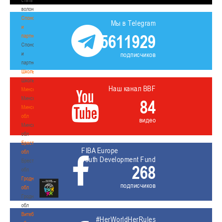
волонтером
Спонсоры
Мы в Telegram
и
5611929
партнеры
Спонсоры
и
подписчиков
партнеры
Школы
Школы
Наш канал BBF
Минск
Минск
84
Минская
обл
видео
Минская
обл
Брестская
FIBA Europe
обл
Youth Development Fund
Брестская
268
обл
Гродненская
подписчиков
обл
Гродненская
обл
Витебская
#HerWorldHerRules