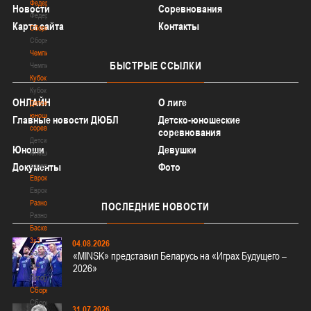
Федерация
Новости
Соревнования
Федерация
Карта сайта
Контакты
Сборные
Сборные
Чемпионат
БЫСТРЫЕ
ССЫЛКИ
Чемпионат
Кубок
Кубок
ОНЛАЙН
О лиге
Детско-
юношеские
Главные новости ДЮБЛ
Детско-юношеские
соревнования
соревнования
Детско-
Юноши
Девушки
юношеские
Документы
соревнования
Фото
Еврокубки
Еврокубки
Разное
ПОСЛЕДНИЕ
НОВОСТИ
Разное
Баскетбол
3х3
04.08.2026
Баскетбол
«MINSK» представил Беларусь на «Играх Будущего –
3х3
2026»
Лого[modid=121]
Сборные
Сборные
31.07.2026