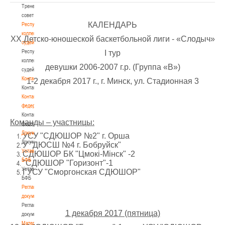
Тренерский
совет
КАЛЕНДАРЬ
Республиканская
коллегия
ХX Детско-юношеской баскетбольной лиги - «Слодыч»
судей
Республиканская
I тур
коллегия
девушки 2006-2007 г.р. (Группа «В»)
судей
Контакты
1-2 декабря 2017 г., г. Минск, ул. Стадионная 3
Контакты
Контакты
федерации
Контакты
Команды – участницы:
федерации
Документы
УСУ "СДЮШОР №2" г. Орша
Документы
У "ДЮСШ №4 г. Бобруйск"
Устав
СДЮШОР БК "Цмокi-Мiнск" -2
БФБ
"СДЮШОР "Горизонт"-1
Устав
ГУСУ "Сморгонская СДЮШОР"
БФБ
Регламентирующие
документы
Регламентирующие
1 декабря 2017 (пятница)
документы
Материалы