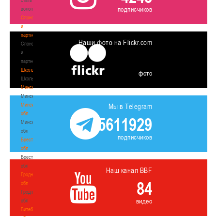
подписчиков
волонтером
Спонсоры
и
партнеры
Наши фото на Flickr.com
Спонсоры
и
партнеры
Школы
фото
Школы
Минск
Минск
Минская
Мы в Telegram
обл
5611929
Минская
обл
подписчиков
Брестская
обл
Брестская
обл
Наш канал BBF
Гродненская
84
обл
Гродненская
видео
обл
Витебская