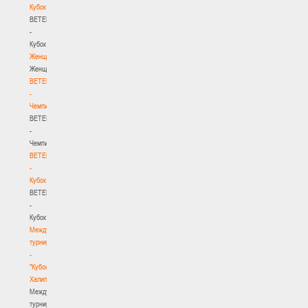
Кубок
BETERA
-
Кубок
Женщины
Женщины
BETERA
-
Чемпионат
BETERA
-
Чемпионат
BETERA
-
Кубок
BETERA
-
Кубок
Международный
турнир
-
"Кубок
Халипского"
Международный
турнир