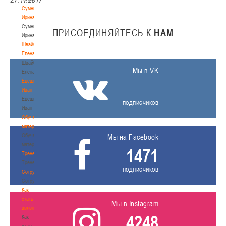
Сумникова
Ирина
Сумникова
ПРИСОЕДИНЯЙТЕСЬ
К
НАМ
Ирина
Швайбович
Елена
Швайбович
Мы в VK
Елена
Едешко
Иван
Едешко
подписчиков
Иван
Обучающие
материалы
Обучающие
Мы на Facebook
материалы
1471
Тренерам
Тренерам
подписчиков
Сотрудничество
Сотрудничество
Как
стать
Мы в Instagram
волонтером
4248
Как
стать