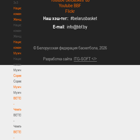
3х3
Youtube BBF
Национальная
Flickr
команда.
Наш хэш-тег:
: #belarusbasket
Женщины
Национальная
E-mail
:
команда.
Женщины
Национальная
© Белорусская федерация баскетбола, 2026
команда.
Мужчины
Разработка сайта
ITG-SOFT </>
Национальная
команда.
Мужчины
Соревнования
Соревнования
Мужчины
Мужчины
BETERA
-
Чемпионат
BETERA
-
Чемпионат
BETERA
-