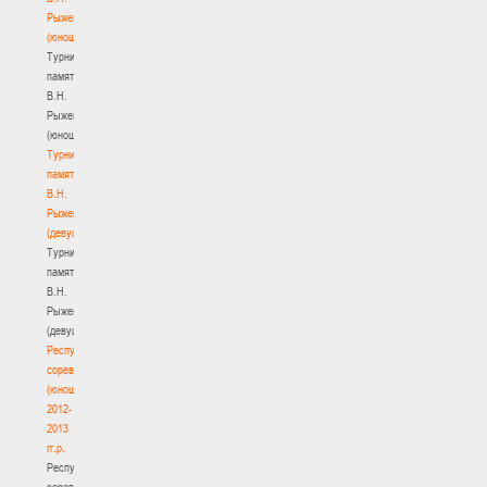
Рыженкова
(юноши)
Турнир
памяти
В.Н.
Рыженкова
(юноши)
Турнир
памяти
В.Н.
Рыженкова
(девушки)
Турнир
памяти
В.Н.
Рыженкова
(девушки)
Республиканские
соревнования
(юноши)
2012-
2013
гг.р.
Республиканские
соревнования