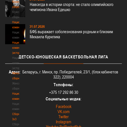
Мужские
Навсегда в истории спорта: не стало олимпийского
сборные
чемпиона Ивана Едешко
Мужские
сборные
Национальная
31.07.2026
команда
БФБ выражает соболезнования родным и близким
Национальная
Михаила Курилика
команда
Национальная
команда
(история)
ДЕТСКО-ЮНОШЕСКАЯ
БАСКЕТБОЛЬНАЯ ЛИГА
Национальная
команда
(история)
Адрес
: Беларусь, г. Минск, пр. Победителей, 23/1, (блок кабинетов
Женские
322), 220004
сборные
Женские
Телефоны
:
сборные
+375 17 292 86 30
Национальная
Социальные медиа
:
команда
Национальная
Facebook
команда
VK.com
Сборные
Twitter
3х3
Instagram
Сборные
Youtube BelBasketPub