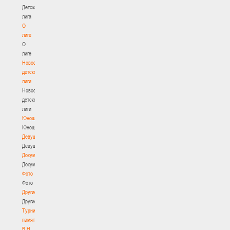
Детская
лига
О
лиге
О
лиге
Новости
детской
лиги
Новости
детской
лиги
Юноши
Юноши
Девушки
Девушки
Документы
Документы
Фото
Фото
Другие
Другие
Турнир
памяти
В.Н.