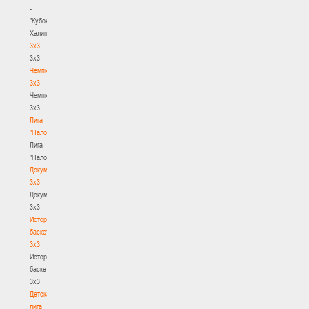
-
"Кубок
Халипского"
3x3
3x3
Чемпионат
3х3
Чемпионат
3х3
Лига
"Палова"
Лига
"Палова"
Документы
3х3
Документы
3х3
История
баскетбола
3х3
История
баскетбола
3х3
Детская
лига