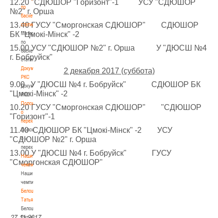
12.20 "СДЮШОР "Горизонт"-1 УСУ "СДЮШОР
по
№2" г. Орша
баскетбольной
13.40 ГУСУ "Сморгонская СДЮШОР" СДЮШОР
статистике
БК "Цмокi-Мiнск" -2
Материалы
по
15.00 УСУ "СДЮШОР №2" г. Орша У "ДЮСШ №4
баскетбольной
г. Бобруйск"
статистике
Документы
2 декабря 2017 (суббота)
РКС
9.00 У "ДЮСШ №4 г. Бобруйск" СДЮШОР БК
Документы
"Цмокi-Мiнск" -2
РКС
Положение
10.20 ГУСУ "Сморгонская СДЮШОР" "СДЮШОР
о
"Горизонт"-1
переходах
11.40 СДЮШОР БК "Цмокi-Мiнск" -2 УСУ
Положение
"СДЮШОР №2" г. Орша
о
переходах
13.00 У "ДЮСШ №4 г. Бобруйск" ГУСУ
Наши
"Сморгонская СДЮШОР"
чемпионы
Наши
чемпионы
Белошапко
Татьяна
Белошапко
27.11.2017
Татьяна