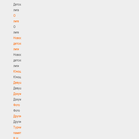
Детская
лига
О
лиге
О
лиге
Новости
детской
лиги
Новости
детской
лиги
Юноши
Юноши
Девушки
Девушки
Документы
Документы
Фото
Фото
Другие
Другие
Турнир
памяти
В.Н.