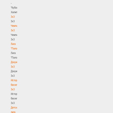
-
"Кубок
Халипского"
3x3
3x3
Чемпионат
3х3
Чемпионат
3х3
Лига
"Палова"
Лига
"Палова"
Документы
3х3
Документы
3х3
История
баскетбола
3х3
История
баскетбола
3х3
Детская
лига