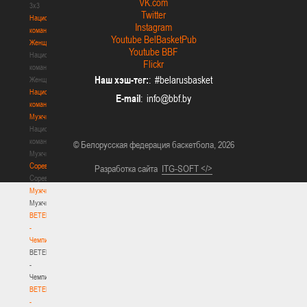
VK.com
3х3
Twitter
Национальная
Instagram
команда.
Youtube BelBasketPub
Женщины
Youtube BBF
Национальная
Flickr
команда.
Наш хэш-тег:
: #belarusbasket
Женщины
Национальная
E-mail
:
команда.
Мужчины
Национальная
команда.
© Белорусская федерация баскетбола, 2026
Мужчины
Соревнования
Разработка сайта
ITG-SOFT </>
Соревнования
Мужчины
Мужчины
BETERA
-
Чемпионат
BETERA
-
Чемпионат
BETERA
-