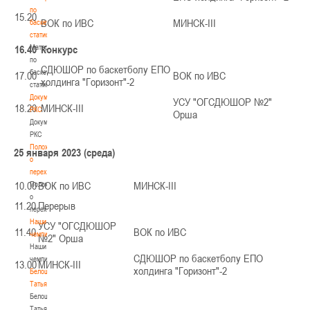
по
15.20
ВОК по ИВС
МИНСК-III
баскетбольной
статистике
16.40
Материалы
Конкурс
по
СДЮШОР по баскетболу ЕПО
баскетбольной
17.00
ВОК по ИВС
холдинга "Горизонт"-2
статистике
Документы
УСУ "ОГСДЮШОР №2"
18.20
МИНСК-III
РКС
Орша
Документы
РКС
Положение
25 января 2023 (среда)
о
переходах
10.00
ВОК по ИВС
МИНСК-III
Положение
о
11.20
Перерыв
переходах
Наши
УСУ "ОГСДЮШОР
11.40
ВОК по ИВС
чемпионы
№2" Орша
Наши
СДЮШОР по баскетболу ЕПО
чемпионы
13.00
МИНСК-III
холдинга "Горизонт"-2
Белошапко
Татьяна
Белошапко
Татьяна