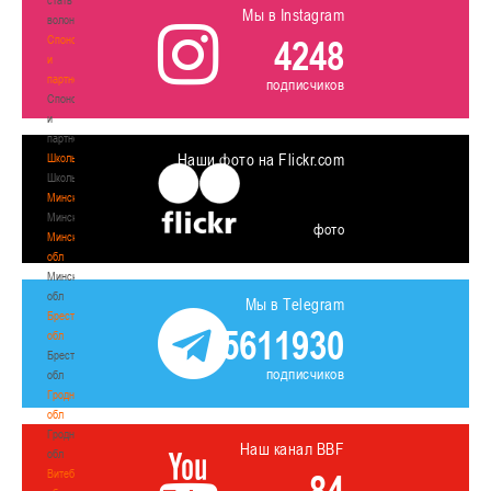
Мы в Instagram
волонтером
Спонсоры
4248
и
партнеры
подписчиков
Спонсоры
и
партнеры
Наши фото на Flickr.com
Школы
Школы
Минск
Минск
фото
Минская
обл
Минская
обл
Мы в Telegram
Брестская
5611930
обл
Брестская
подписчиков
обл
Гродненская
обл
Гродненская
Наш канал BBF
обл
Витебская
84