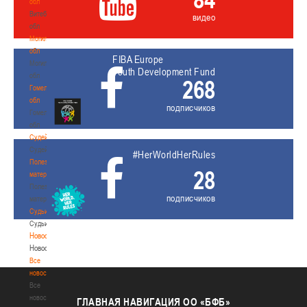
обл
Витебская
видео
обл
Могилевская
обл
FIBA Europe
Могилевская
Youth Development Fund
обл
268
Гомельская
обл
подписчиков
Гомельская
обл
Судейство
Судейство
#HerWorldHerRules
Полезные
28
материалы
Полезные
подписчиков
материалы
Судьи
Судьи
Новости
Новости
Все
новости
Все
новости
ГЛАВНАЯ
НАВИГАЦИЯ ОО «БФБ»