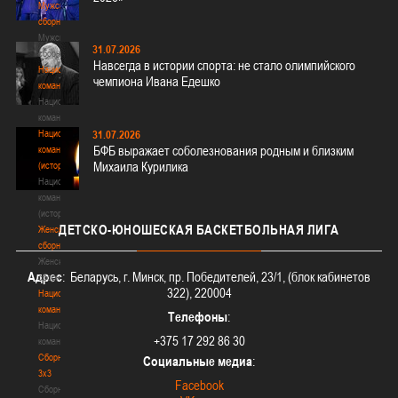
Мужские
сборные
Мужские
31.07.2026
сборные
Навсегда в истории спорта: не стало олимпийского
Национальная
чемпиона Ивана Едешко
команда
Национальная
команда
Национальная
31.07.2026
БФБ выражает соболезнования родным и близким
команда
Михаила Курилика
(история)
Национальная
команда
(история)
ДЕТСКО-ЮНОШЕСКАЯ
БАСКЕТБОЛЬНАЯ ЛИГА
Женские
сборные
Женские
Адрес
: Беларусь, г. Минск, пр. Победителей, 23/1, (блок кабинетов
сборные
322), 220004
Национальная
команда
Телефоны
:
Национальная
+375 17 292 86 30
команда
Сборные
Социальные медиа
:
3х3
Facebook
Сборные