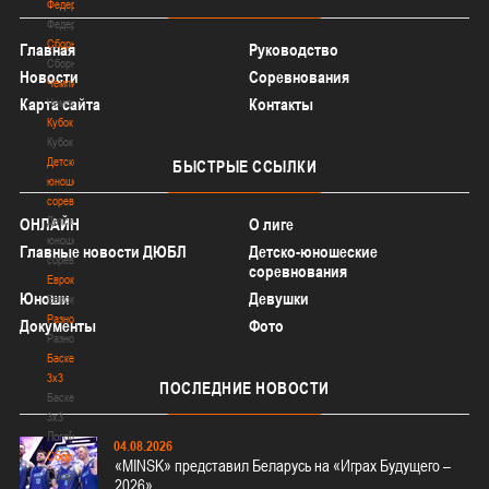
Федерация
Федерация
Сборные
Главная
Руководство
Сборные
Новости
Соревнования
Чемпионат
Карта сайта
Контакты
Чемпионат
Кубок
Кубок
Детско-
БЫСТРЫЕ
ССЫЛКИ
юношеские
соревнования
Детско-
ОНЛАЙН
О лиге
юношеские
Главные новости ДЮБЛ
Детско-юношеские
соревнования
соревнования
Еврокубки
Юноши
Девушки
Еврокубки
Разное
Документы
Фото
Разное
Баскетбол
3х3
ПОСЛЕДНИЕ
НОВОСТИ
Баскетбол
3х3
Лого[modid=121]
04.08.2026
Сборные
«MINSK» представил Беларусь на «Играх Будущего –
Сборные
2026»