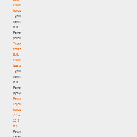
Рыженкова
(юноши)
Турнир
памяти
В.Н.
Рыженкова
(юноши)
Турнир
памяти
В.Н.
Рыженкова
(девушки)
Турнир
памяти
В.Н.
Рыженкова
(девушки)
Республиканские
соревнования
(юноши)
2012-
2013
гг.р.
Республиканские
соревнования