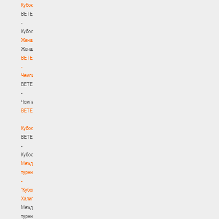
Кубок
BETERA
-
Кубок
Женщины
Женщины
BETERA
-
Чемпионат
BETERA
-
Чемпионат
BETERA
-
Кубок
BETERA
-
Кубок
Международный
турнир
-
"Кубок
Халипского"
Международный
турнир