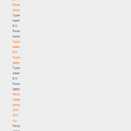
Рыженкова
(юноши)
Турнир
памяти
В.Н.
Рыженкова
(юноши)
Турнир
памяти
В.Н.
Рыженкова
(девушки)
Турнир
памяти
В.Н.
Рыженкова
(девушки)
Республиканские
соревнования
(юноши)
2012-
2013
гг.р.
Республиканские
соревнования