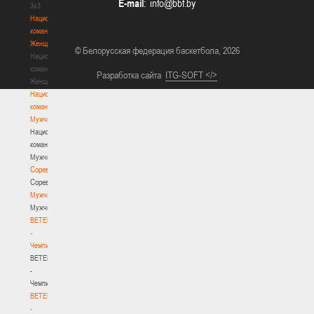
E-mail
:
3х3
Национальная
команда.
Женщины
© Белорусская федерация баскетбола, 2026
Национальная
команда.
Разработка сайта
ITG-SOFT </>
Женщины
Национальная
команда.
Мужчины
Национальная
команда.
Мужчины
Соревнования
Соревнования
Мужчины
Мужчины
BETERA
-
Чемпионат
BETERA
-
Чемпионат
BETERA
-