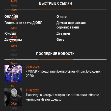
Федерация
БЫСТРЫЕ
ССЫЛКИ
Федерация
Сборные
Сборные
ОНЛАЙН
О лиге
Чемпионат
Главные новости ДЮБЛ
Детско-юношеские
Чемпионат
соревнования
Кубок
Кубок
Юноши
Девушки
Детско-
Документы
Фото
юношеские
соревнования
Детско-
ПОСЛЕДНИЕ
НОВОСТИ
юношеские
соревнования
Еврокубки
04.08.2026
Еврокубки
«MINSK» представил Беларусь на «Играх Будущего –
Разное
2026»
Разное
Баскетбол
3х3
31.07.2026
Баскетбол
Навсегда в истории спорта: не стало олимпийского
3х3
чемпиона Ивана Едешко
Лого[modid=121]
Сборные
Сборные