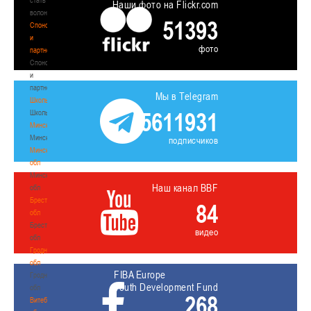
Наши фото на Flickr.com
волонтером
51393
Спонсоры
и
фото
партнеры
Спонсоры
и
партнеры
Мы в Telegram
Школы
5611931
Школы
Минск
Минск
подписчиков
Минская
обл
Минская
Наш канал BBF
обл
Брестская
84
обл
Брестская
видео
обл
Гродненская
обл
FIBA Europe
Гродненская
Youth Development Fund
обл
268
Витебская