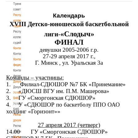
Тренерский
совет
Календарь
Республиканская
коллегия
Х
VIII
Детско-юношеской баскетбольной
судей
Республиканская
«Слодыч»
лиги-
коллегия
ФИНАЛ
судей
Контакты
девушки 2005-2006 г.р.
Контакты
27-29 апреля 2017 г.,
Контакты
Г. Минск , ул. Уральская 3а
федерации
Контакты
федерации
Команды – участницы:
Документы
1. Филиал-СДЮШОР №7 БК «Принемание»
Документы
2. «ДЮСШ ВГУ им. П.М. Машерова»
Устав
3. ГУ «Сморгонская СДЮШОР»
БФБ
4. У «СДЮШОР по баскетболу ППО ОАО
Устав
БФБ
холдинг «Горизонт»»
Регламентирующие
документы
27 апреля 2017 (четверг)
Регламентирующие
14.00 ГУ «Сморгонская СДЮШОР»
документы
Материалы