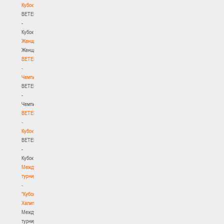
Кубок
BETERA
-
Кубок
Женщины
Женщины
BETERA
-
Чемпионат
BETERA
-
Чемпионат
BETERA
-
Кубок
BETERA
-
Кубок
Международный
турнир
-
"Кубок
Халипского"
Международный
турнир