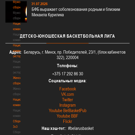
Мужские
31.07.2026
сборные
БФБ выражает соболезнования родным и близким
Мужские
Михаила Курилика
сборные
Национальная
команда
Национальная
ДЕТСКО-ЮНОШЕСКАЯ
БАСКЕТБОЛЬНАЯ ЛИГА
команда
Национальная
команда
Адрес
: Беларусь, г. Минск, пр. Победителей, 23/1, (блок кабинетов
(история)
322), 220004
Национальная
Телефоны
:
команда
(история)
+375 17 292 86 30
Женские
Социальные медиа
:
сборные
Facebook
Женские
VK.com
сборные
Twitter
Национальная
Instagram
команда
Youtube BelBasketPub
Национальная
Youtube BBF
команда
Flickr
Сборные
3х3
Наш хэш-тег:
: #belarusbasket
Сборные