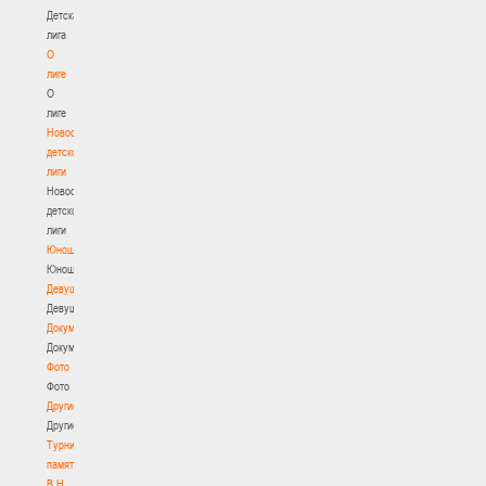
Детская
лига
О
лиге
О
лиге
Новости
детской
лиги
Новости
детской
лиги
Юноши
Юноши
Девушки
Девушки
Документы
Документы
Фото
Фото
Другие
Другие
Турнир
памяти
В.Н.