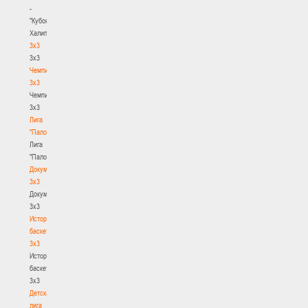
-
"Кубок
Халипского"
3x3
3x3
Чемпионат
3х3
Чемпионат
3х3
Лига
"Палова"
Лига
"Палова"
Документы
3х3
Документы
3х3
История
баскетбола
3х3
История
баскетбола
3х3
Детская
лига