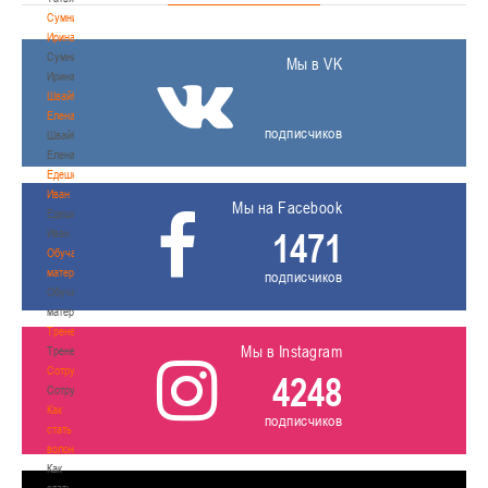
Сумникова
Ирина
Сумникова
Мы в VK
Ирина
Швайбович
Елена
подписчиков
Швайбович
Елена
Едешко
Иван
Мы на Facebook
Едешко
1471
Иван
Обучающие
материалы
подписчиков
Обучающие
материалы
Тренерам
Мы в Instagram
Тренерам
Сотрудничество
4248
Сотрудничество
Как
подписчиков
стать
волонтером
Как
стать