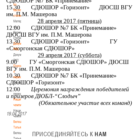
СДЮШОР №7 БК «Принемание»
по
15.30 СДЮШОР «Горизонт» ДЮСШ ВГУ
баскетбольной
им. П.М. Машерова
статистике
28 апреля 2017 (пятница)
Материалы
12.00 СДЮШОР №7 БК «Принемание»
по
баскетбольной
ДЮСШ ВГУ им. П.М. Машерова
статистике
13.30 СДЮШОР «Горизонт» ГУ
Документы
«Сморгонская СДЮШОР»
РКС
29 апреля 2017 (суббота)
Документы
РКС
9.00 ГУ «Сморгонская СДЮШОР» ДЮСШ
Положение
ВГУ им. П.М. Машерова
о
10.30 СДЮШОР №7 БК «Принемание»
переходах
СДЮШОР «Горизонт»
Положение
12.00
Церемония награждения победителей
о
переходах
и призеров ДЮБЛ-“Слодыч”
Наши
(Обязательное участие всех команд)
чемпионы
Наши
19.04.2017
чемпионы
Белошапко
Татьяна
ПРИСОЕДИНЯЙТЕСЬ
К
НАМ
Белошапко
Татьяна