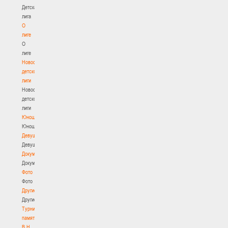
Детская
лига
О
лиге
О
лиге
Новости
детской
лиги
Новости
детской
лиги
Юноши
Юноши
Девушки
Девушки
Документы
Документы
Фото
Фото
Другие
Другие
Турнир
памяти
В.Н.