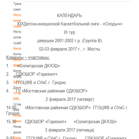
Тренерский
совет
КАЛЕНДАРЬ
Республиканская
коллегия
ХIXДетско-юношеской баскетбольной лиги - «Слодыч»
судей
III тур
Республиканская
коллегия
девушки 2001-2002 г.р. (Группа В)
судей
02-03 февраля 2017 г., г. Мосты
Контакты
Контакты
Команды – участницы:
Контакты
1. «Солигорская ДЮСШ»
федерации
Контакты
2. СДЮШОР «Горизонт»
федерации
3. ГГОЦФВ и СУиС г. Гродно
Документы
Документы
4. ГУ «Мостовская районная СДЮШОР»
Устав
2 февраля 2017 (четверг)
БФБ
Устав
14.00 «Мостовская районная СДЮШОР» ГГОЦФВ и СУиС г.
БФБ
Гродно
Регламентирующие
15.30 СДЮШОР «Горизонт» «Солигорская ДЮСШ»
документы
Регламентирующие
3 февраля 2017 (пятница)
документы
9.00 ГГОЦФВ и СУиС г. Гродно СДЮШОР «Горизонт»
Материалы