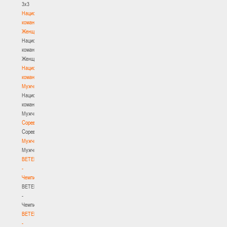
3х3
Национальная
команда.
Женщины
Национальная
команда.
Женщины
Национальная
команда.
Мужчины
Национальная
команда.
Мужчины
Соревнования
Соревнования
Мужчины
Мужчины
BETERA
-
Чемпионат
BETERA
-
Чемпионат
BETERA
-