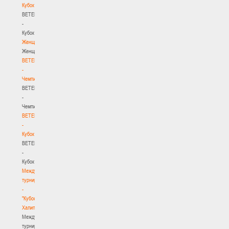
Кубок
BETERA
-
Кубок
Женщины
Женщины
BETERA
-
Чемпионат
BETERA
-
Чемпионат
BETERA
-
Кубок
BETERA
-
Кубок
Международный
турнир
-
"Кубок
Халипского"
Международный
турнир