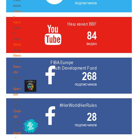
подписчиков
волонтером
Спонсоры
и
партнеры
Наш канал BBF
Спонсоры
84
и
партнеры
видео
Школы
Школы
Минск
Минск
FIBA Europe
Минская
Youth Development Fund
268
обл
Минская
обл
подписчиков
Брестская
обл
Брестская
#HerWorldHerRules
обл
Гродненская
28
обл
Гродненская
подписчиков
обл
Витебская