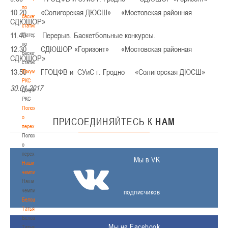
по
10.20 «Солигорская ДЮСШ» «Мостовская районная
баскетбольной
СДЮШОР»
статистике
11.40 Перерыв. Баскетбольные конкурсы.
Материалы
по
12.30 СДЮШОР «Горизонт» «Мостовская районная
баскетбольной
СДЮШОР»
статистике
13.50 ГГОЦФВ и СУиС г. Гродно «Солигорская ДЮСШ»
Документы
РКС
30.01.2017
Документы
РКС
Положение
о
ПРИСОЕДИНЯЙТЕСЬ
К
НАМ
переходах
Положение
о
переходах
Мы в VK
Наши
чемпионы
Наши
чемпионы
подписчиков
Белошапко
Татьяна
Белошапко
Мы на Facebook
Татьяна