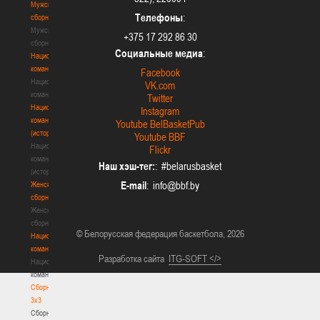
Мужские
Телефоны
:
сборные
Мужские
+375 17 292 86 30
сборные
Социальные медиа
:
Национальная
команда
Facebook
Национальная
VK.com
команда
Twitter
Национальная
Instagram
команда
Youtube BelBasketPub
(история)
Youtube BBF
Национальная
Flickr
команда
Наш хэш-тег:
: #belarusbasket
(история)
E-mail
:
Женские
сборные
Женские
сборные
© Белорусская федерация баскетбола, 2026
Национальная
команда
Разработка сайта
ITG-SOFT </>
Национальная
команда
Сборные
3х3
Сборные