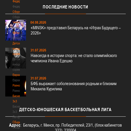
Федерация
ПОСЛЕДНИЕ
НОВОСТИ
Федерация
Сборные
Сборные
04.08.2026
Чемпионат
«MINSK» представил Беларусь на «Играх Будущего –
Чемпионат
2026»
Кубок
Кубок
Детско-
юношеские
31.07.2026
соревнования
Навсегда в истории спорта: не стало олимпийского
Детско-
чемпиона Ивана Едешко
юношеские
соревнования
Еврокубки
31.07.2026
Еврокубки
БФБ выражает соболезнования родным и близким
Разное
Михаила Курилика
Разное
Баскетбол
3х3
Баскетбол
ДЕТСКО-ЮНОШЕСКАЯ
БАСКЕТБОЛЬНАЯ ЛИГА
3х3
Лого[modid=121]
Сборные
Адрес
: Беларусь, г. Минск, пр. Победителей, 23/1, (блок кабинетов
Сборные
322), 220004