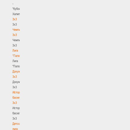
-
"Кубок
Халипского"
3x3
3x3
Чемпионат
3х3
Чемпионат
3х3
Лига
"Палова"
Лига
"Палова"
Документы
3х3
Документы
3х3
История
баскетбола
3х3
История
баскетбола
3х3
Детская
лига