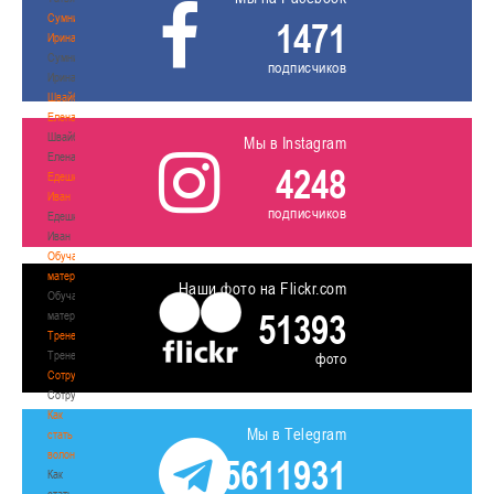
Сумникова
1471
Ирина
Сумникова
подписчиков
Ирина
Швайбович
Елена
Швайбович
Мы в Instagram
Елена
4248
Едешко
Иван
подписчиков
Едешко
Иван
Обучающие
материалы
Наши фото на Flickr.com
Обучающие
51393
материалы
Тренерам
Тренерам
фото
Сотрудничество
Сотрудничество
Как
Мы в Telegram
стать
волонтером
5611931
Как
стать