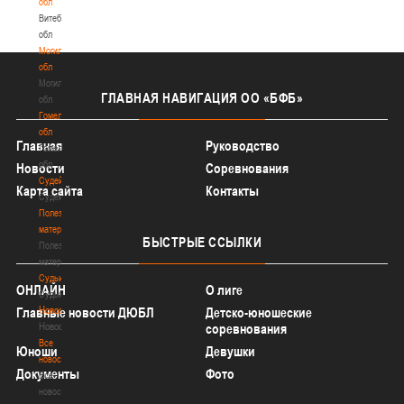
обл
Витебская
обл
Могилевская
обл
Могилевская
ГЛАВНАЯ
НАВИГАЦИЯ ОО «БФБ»
обл
Гомельская
обл
Главная
Руководство
Гомельская
обл
Новости
Соревнования
Судейство
Карта сайта
Контакты
Судейство
Полезные
материалы
БЫСТРЫЕ
ССЫЛКИ
Полезные
материалы
Судьи
ОНЛАЙН
О лиге
Судьи
Новости
Главные новости ДЮБЛ
Детско-юношеские
Новости
соревнования
Все
Юноши
Девушки
новости
Документы
Фото
Все
новости