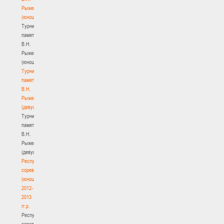
Рыженкова
(юноши)
Турнир
памяти
В.Н.
Рыженкова
(юноши)
Турнир
памяти
В.Н.
Рыженкова
(девушки)
Турнир
памяти
В.Н.
Рыженкова
(девушки)
Республиканские
соревнования
(юноши)
2012-
2013
гг.р.
Республиканские
соревнования