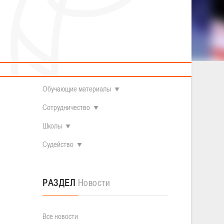
2014 гг.р.
Полезные материалы
Товарищеские игры (девушки)
О федерации
Судьи
ОДМ 2008-2009 гг.р. (девушки)
ОДМ 2008-2009 гг.р. (юноши)
Контакты
л
Первенство 2010-2011 гг.р. (юноши)
Первенство 2011-2012 гг.р. (юноши)
Документы
л
Первенство 2012-2013 гг.р. (юноши)
Наши чемпионы
Обучающие материалы
Сотрудничество
Школы
Судейство
РАЗДЕЛ
Новости
Все новости