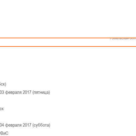
Как стать волонтером
Минск
КАЛЕНДАРЬ
Спонсоры и партнеры
Минская обл
Брестская обл
ошеской баскетбольной лиги - «Слодыч»
Гродненская об
III тур
Витебская обл
Могилевская об
ушки 2001-2002 г.р. (Группа Г)
Гомельская обл
04 февраля 2017 г., г. Могилев
ск)
03 февраля 2017 (пятница)
ск
04 февраля 2017 (суббота)
ФВиС