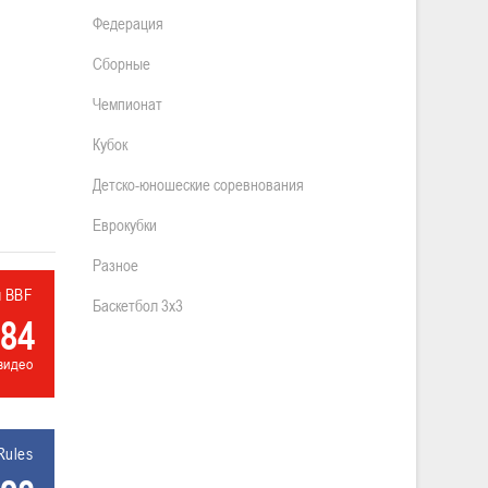
Федерация
Сборные
Чемпионат
Кубок
Детско-юношеские соревнования
Еврокубки
Разное
л BBF
Баскетбол 3х3
84
видео
Rules