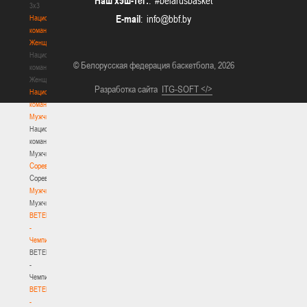
Наш хэш-тег:
: #belarusbasket
3х3
E-mail
:
Национальная
команда.
Женщины
Национальная
© Белорусская федерация баскетбола, 2026
команда.
Женщины
Разработка сайта
ITG-SOFT </>
Национальная
команда.
Мужчины
Национальная
команда.
Мужчины
Соревнования
Соревнования
Мужчины
Мужчины
BETERA
-
Чемпионат
BETERA
-
Чемпионат
BETERA
-