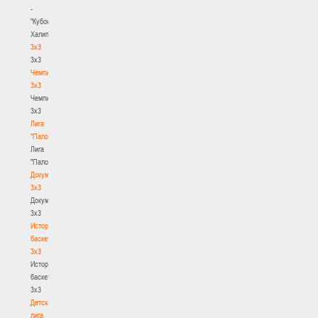
-
"Кубок
Халипского"
3x3
3x3
Чемпионат
3х3
Чемпионат
3х3
Лига
"Палова"
Лига
"Палова"
Документы
3х3
Документы
3х3
История
баскетбола
3х3
История
баскетбола
3х3
Детская
лига