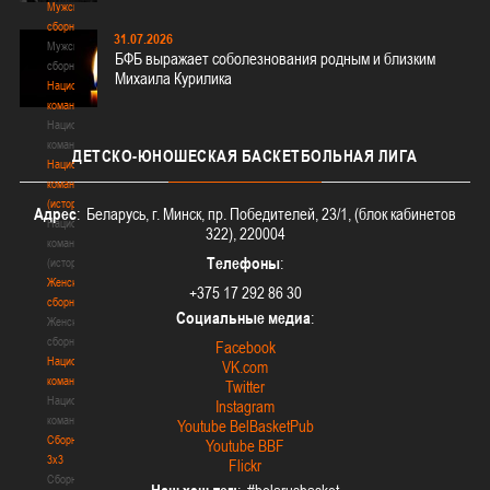
Мужские
сборные
31.07.2026
Мужские
БФБ выражает соболезнования родным и близким
сборные
Михаила Курилика
Национальная
команда
Национальная
команда
ДЕТСКО-ЮНОШЕСКАЯ
БАСКЕТБОЛЬНАЯ ЛИГА
Национальная
команда
(история)
Адрес
: Беларусь, г. Минск, пр. Победителей, 23/1, (блок кабинетов
Национальная
322), 220004
команда
Телефоны
:
(история)
Женские
+375 17 292 86 30
сборные
Социальные медиа
:
Женские
сборные
Facebook
Национальная
VK.com
команда
Twitter
Национальная
Instagram
команда
Youtube BelBasketPub
Сборные
Youtube BBF
3х3
Flickr
Сборные