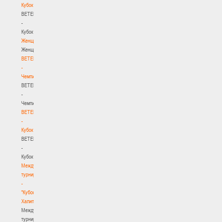
Кубок
BETERA
-
Кубок
Женщины
Женщины
BETERA
-
Чемпионат
BETERA
-
Чемпионат
BETERA
-
Кубок
BETERA
-
Кубок
Международный
турнир
-
"Кубок
Халипского"
Международный
турнир