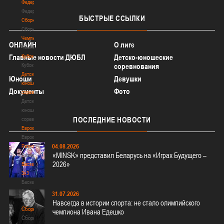
Федерация
Федерация
БЫСТРЫЕ
ССЫЛКИ
Сборные
Сборные
Чемпионат
ОНЛАЙН
О лиге
Чемпионат
Главные новости ДЮБЛ
Кубок
Детско-юношеские
Кубок
соревнования
Детско-
Юноши
Девушки
юношеские
Документы
Фото
соревнования
Детско-
юношеские
ПОСЛЕДНИЕ
НОВОСТИ
соревнования
Еврокубки
Еврокубки
04.08.2026
Разное
«MINSK» представил Беларусь на «Играх Будущего –
Разное
2026»
Баскетбол
3х3
Баскетбол
3х3
31.07.2026
Лого[modid=121]
Навсегда в истории спорта: не стало олимпийского
Сборные
чемпиона Ивана Едешко
Сборные