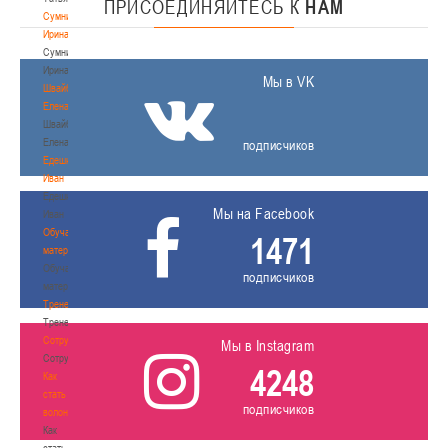
ПРИСОЕДИНЯЙТЕСЬ
К
НАМ
Сумникова
Ирина
Сумникова
Ирина
Мы в VK
Швайбович
Елена
Швайбович
Елена
подписчиков
Едешко
Иван
Едешко
Мы на Facebook
Иван
Обучающие
1471
материалы
Обучающие
подписчиков
материалы
Тренерам
Тренерам
Сотрудничество
Мы в Instagram
Сотрудничество
4248
Как
стать
подписчиков
волонтером
Как
стать