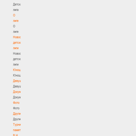
Детская
лига
О
лиге
О
лиге
Новости
детской
лиги
Новости
детской
лиги
Юноши
Юноши
Девушки
Девушки
Документы
Документы
Фото
Фото
Другие
Другие
Турнир
памяти
В.Н.