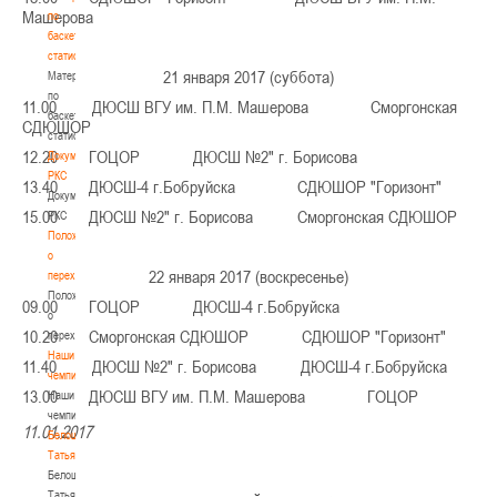
Машерова
по
баскетбольной
статистике
21 января 2017 (суббота)
Материалы
по
11.00 ДЮСШ ВГУ им. П.М. Машерова Сморгонская
баскетбольной
СДЮШОР
статистике
12.20 ГОЦОР ДЮСШ №2" г. Борисова
Документы
РКС
13.40 ДЮСШ-4 г.Бобруйска СДЮШОР "Горизонт"
Документы
15.00 ДЮСШ №2" г. Борисова Сморгонская СДЮШОР
РКС
Положение
о
22 января 2017 (воскресенье)
переходах
Положение
09.00 ГОЦОР ДЮСШ-4 г.Бобруйска
о
10.20 Сморгонская СДЮШОР СДЮШОР "Горизонт"
переходах
Наши
11.40 ДЮСШ №2" г. Борисова ДЮСШ-4 г.Бобруйска
чемпионы
13.00 ДЮСШ ВГУ им. П.М. Машерова ГОЦОР
Наши
чемпионы
11.01.2017
Белошапко
Татьяна
Белошапко
Татьяна