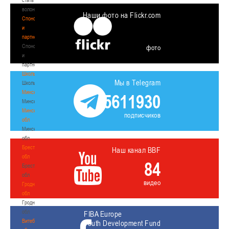
волонтером
Наши фото на Flickr.com
Спонсоры
и
партнеры
Спонсоры
фото
и
партнеры
Школы
Мы в Telegram
Школы
Минск
5611930
Минск
Минская
подписчиков
обл
Минская
обл
Брестская
Наш канал BBF
обл
84
Брестская
обл
видео
Гродненская
обл
Гродненская
обл
FIBA Europe
Витебская
Youth Development Fund