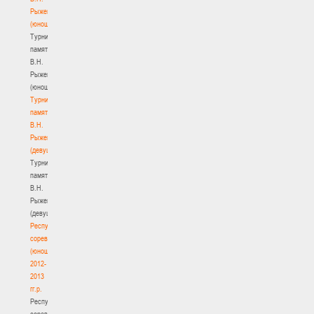
Рыженкова
(юноши)
Турнир
памяти
В.Н.
Рыженкова
(юноши)
Турнир
памяти
В.Н.
Рыженкова
(девушки)
Турнир
памяти
В.Н.
Рыженкова
(девушки)
Республиканские
соревнования
(юноши)
2012-
2013
гг.р.
Республиканские
соревнования