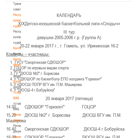
Тренерский
совет
КАЛЕНДАРЬ
Республиканская
коллегия
ХIXДетско-юношеской баскетбольной лиги-«Слодыч»
судей
III тур
Республиканская
девушки 2005-2006 г.р. (Группа А)
коллегия
судей
20-22 января 2017 г., г. Гомель, ул. Ирининская 16-2
Контакты
Команды – участницы:
Контакты
Контакты
ГУСУ "Сморгонская СДЮШОР"
федерации
ГОЦОР по игровым видам спорта
Контакты
ГУ "ДЮСШ №2" г. Борисова
федерации
У "СДЮШОР по баскетболу ЕПО холдинга "Горизонт"
Документы
У «ДЮСШ ПОПР ВГУ им. П.М. Машерова
Документы
У "ДЮСШ-4 г.Бобруйска"
Устав
20 января 2017 (пятница)
БФБ
Устав
14.00 СДЮШОР "Горизонт" ГОЦОР
БФБ
15.20 ДЮСШ №2" г. Борисова ДЮСШ ВГУ им. П.М.
Регламентирующие
Машерова
документы
Регламентирующие
16.40 Сморгонская СДЮШОР ДЮСШ-4 г.Бобруйска
документы
18.00 СДЮШОР "Горизонт" ДЮСШ ВГУ им. П.М.
Материалы