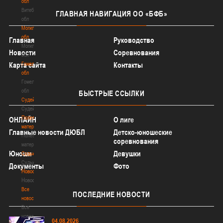
обл
Витебская
ГЛАВНАЯ
НАВИГАЦИЯ ОО «БФБ»
обл
Могилевская
обл
Главная
Руководство
Могилевская
Новости
Соревнования
обл
Карта сайта
Гомельская
Контакты
обл
Гомельская
обл
БЫСТРЫЕ
ССЫЛКИ
Судейство
Судейство
Полезные
ОНЛАЙН
О лиге
материалы
Главные новости ДЮБЛ
Детско-юношеские
Полезные
соревнования
материалы
Юноши
Девушки
Судьи
Судьи
Документы
Фото
Новости
Новости
Все
ПОСЛЕДНИЕ
НОВОСТИ
новости
Все
новости
04.08.2026