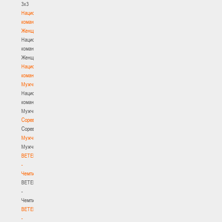
3х3
Национальная
команда.
Женщины
Национальная
команда.
Женщины
Национальная
команда.
Мужчины
Национальная
команда.
Мужчины
Соревнования
Соревнования
Мужчины
Мужчины
BETERA
-
Чемпионат
BETERA
-
Чемпионат
BETERA
-