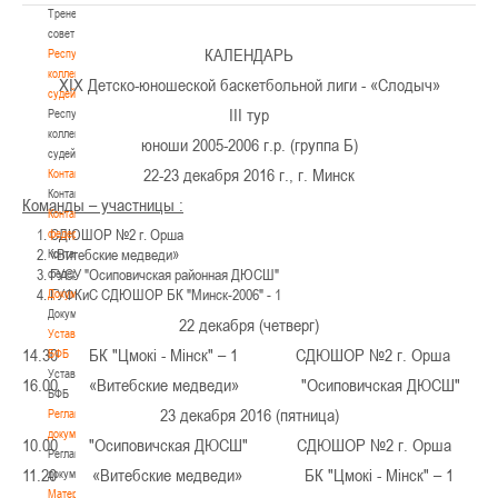
Тренерский
совет
КАЛЕНДАРЬ
Республиканская
коллегия
ХIX Детско-юношеской баскетбольной лиги - «Слодыч»
судей
III тур
Республиканская
коллегия
юноши 2005-2006 г.р. (группа Б)
судей
22-23 декабря 2016 г., г. Минск
Контакты
Контакты
Команды – участницы :
Контакты
СДЮШОР №2 г. Орша
федерации
«Витебские медведи»
Контакты
ГУСУ "Осиповичская районная ДЮСШ"
федерации
ГУФКиС СДЮШОР БК "Минск-2006" - 1
Документы
Документы
22 декабря (четверг)
Устав
14.30 БК "Цмокi - Мiнск" – 1 СДЮШОР №2 г. Орша
БФБ
Устав
16.00 «Витебские медведи» "Осиповичская ДЮСШ"
БФБ
23 декабря 2016 (пятница)
Регламентирующие
документы
10.00 "Осиповичская ДЮСШ" СДЮШОР №2 г. Орша
Регламентирующие
11.20 «Витебские медведи» БК "Цмокi - Мiнск" – 1
документы
Материалы