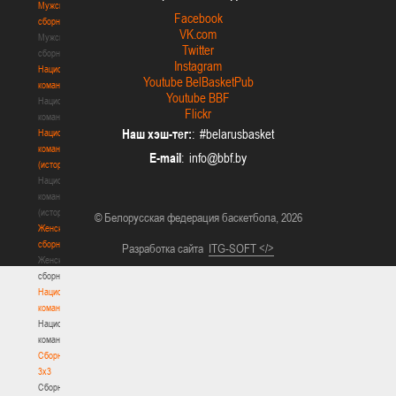
Мужские
Facebook
сборные
VK.com
Мужские
Twitter
сборные
Instagram
Национальная
Youtube BelBasketPub
команда
Youtube BBF
Национальная
Flickr
команда
Наш хэш-тег:
: #belarusbasket
Национальная
команда
E-mail
:
(история)
Национальная
команда
(история)
© Белорусская федерация баскетбола, 2026
Женские
сборные
Разработка сайта
ITG-SOFT </>
Женские
сборные
Национальная
команда
Национальная
команда
Сборные
3х3
Сборные