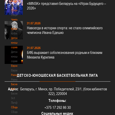
Федерация
«MINSK» представил Беларусь на «Играх Будущего –
Федерация
2026»
Сборные
Сборные
Чемпионат
31.07.2026
Чемпионат
Навсегда в истории спорта: не стало олимпийского
Кубок
чемпиона Ивана Едешко
Кубок
Детско-
юношеские
соревнования
31.07.2026
Детско-
БФБ выражает соболезнования родным и близким
юношеские
Михаила Курилика
соревнования
Еврокубки
Еврокубки
ДЕТСКО-ЮНОШЕСКАЯ
БАСКЕТБОЛЬНАЯ ЛИГА
Разное
Разное
Баскетбол
Адрес
: Беларусь, г. Минск, пр. Победителей, 23/1, (блок кабинетов
3х3
322), 220004
Баскетбол
3х3
Телефоны
:
Лого[modid=121]
+375 17 292 86 30
Сборные
Сборные
Социальные медиа
: