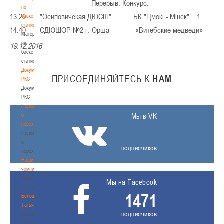
Перерыв. Конкурс.
по
13.20 "Осиповичская ДЮСШ" БК "Цмокi - Мiнск" – 1
баскетбольной
статистике
14.40 СДЮШОР №2 г. Орша «Витебские медведи»
Материалы
по
19.12.2016
баскетбольной
статистике
Документы
ПРИСОЕДИНЯЙТЕСЬ
К
НАМ
РКС
Документы
РКС
Положение
о
Мы в VK
переходах
Положение
о
подписчиков
переходах
Наши
чемпионы
Наши
Мы на Facebook
чемпионы
1471
Белошапко
Татьяна
подписчиков
Белошапко
Татьяна