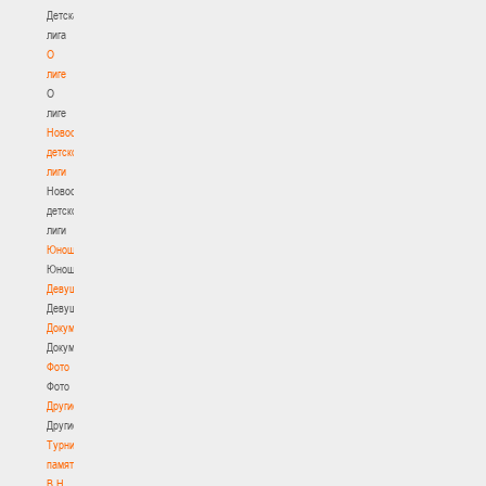
Детская
лига
О
лиге
О
лиге
Новости
детской
лиги
Новости
детской
лиги
Юноши
Юноши
Девушки
Девушки
Документы
Документы
Фото
Фото
Другие
Другие
Турнир
памяти
В.Н.