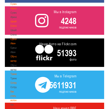
Сумникова
Ирина
Мы в Instagram
Сумникова
Ирина
4248
Швайбович
Елена
подписчиков
Швайбович
Елена
Едешко
Иван
Наши фото на Flickr.com
Едешко
51393
Иван
Обучающие
фото
материалы
Обучающие
материалы
Тренерам
Мы в Telegram
Тренерам
5611931
Сотрудничество
Сотрудничество
подписчиков
Как
стать
волонтером
Как
Наш канал BBF
стать