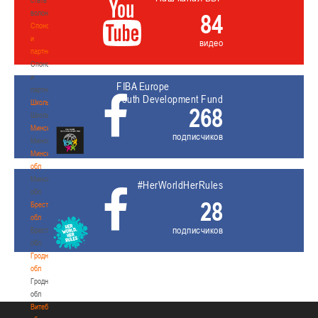
волонтером
84
Спонсоры
и
видео
партнеры
Спонсоры
и
FIBA Europe
партнеры
Youth Development Fund
Школы
268
Школы
Минск
подписчиков
Минск
Минская
обл
Минская
#HerWorldHerRules
обл
28
Брестская
обл
подписчиков
Брестская
обл
Гродненская
обл
Гродненская
обл
Витебская