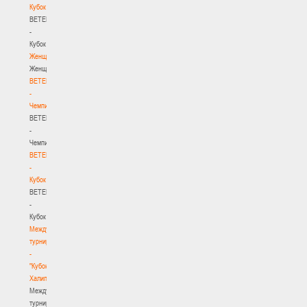
Кубок
BETERA
-
Кубок
Женщины
Женщины
BETERA
-
Чемпионат
BETERA
-
Чемпионат
BETERA
-
Кубок
BETERA
-
Кубок
Международный
турнир
-
"Кубок
Халипского"
Международный
турнир