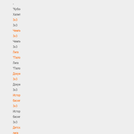
-
"Кубок
Халипского"
3x3
3x3
Чемпионат
3х3
Чемпионат
3х3
Лига
"Палова"
Лига
"Палова"
Документы
3х3
Документы
3х3
История
баскетбола
3х3
История
баскетбола
3х3
Детская
лига