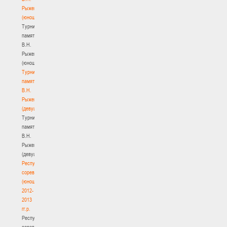
Рыженкова
(юноши)
Турнир
памяти
В.Н.
Рыженкова
(юноши)
Турнир
памяти
В.Н.
Рыженкова
(девушки)
Турнир
памяти
В.Н.
Рыженкова
(девушки)
Республиканские
соревнования
(юноши)
2012-
2013
гг.р.
Республиканские
соревнования