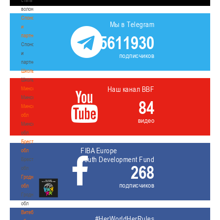
волонтером
Спонсоры
Мы в Telegram
и
партнеры
5611930
Спонсоры
и
подписчиков
партнеры
Школы
Школы
Наш канал BBF
Минск
Минск
84
Минская
обл
видео
Минская
обл
Брестская
FIBA Europe
обл
Youth Development Fund
Брестская
268
обл
Гродненская
подписчиков
обл
Гродненская
обл
Витебская
#HerWorldHerRules