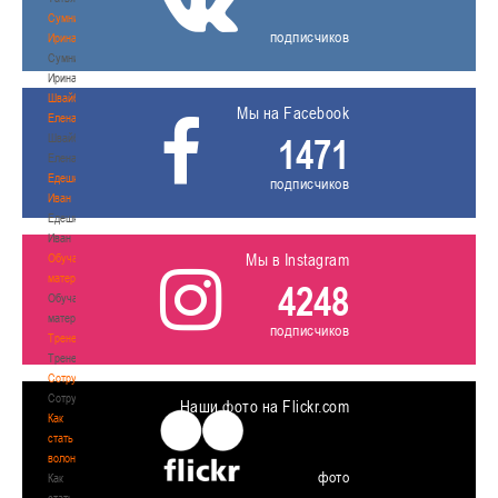
Сумникова
подписчиков
Ирина
Сумникова
Ирина
Швайбович
Мы на Facebook
Елена
Швайбович
1471
Елена
Едешко
подписчиков
Иван
Едешко
Иван
Мы в Instagram
Обучающие
материалы
4248
Обучающие
материалы
подписчиков
Тренерам
Тренерам
Сотрудничество
Сотрудничество
Наши фото на Flickr.com
Как
стать
волонтером
фото
Как
стать