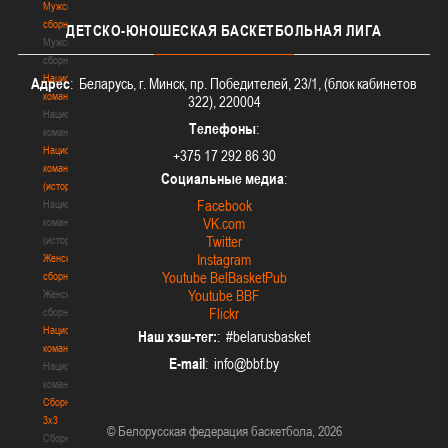
Мужские
сборные
ДЕТСКО-ЮНОШЕСКАЯ
БАСКЕТБОЛЬНАЯ ЛИГА
Мужские
сборные
Национальная
Адрес
: Беларусь, г. Минск, пр. Победителей, 23/1, (блок кабинетов
команда
322), 220004
Национальная
Телефоны
:
команда
Национальная
+375 17 292 86 30
команда
Социальные медиа
:
(история)
Facebook
Национальная
VK.com
команда
Twitter
(история)
Instagram
Женские
Youtube BelBasketPub
сборные
Youtube BBF
Женские
Flickr
сборные
Национальная
Наш хэш-тег:
: #belarusbasket
команда
E-mail
:
Национальная
команда
Сборные
3х3
© Белорусская федерация баскетбола, 2026
Сборные