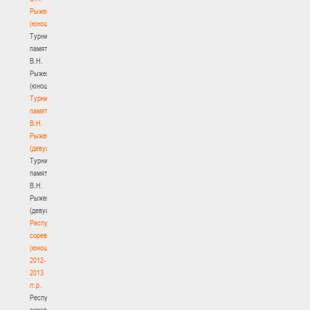
Рыженкова
(юноши)
Турнир
памяти
В.Н.
Рыженкова
(юноши)
Турнир
памяти
В.Н.
Рыженкова
(девушки)
Турнир
памяти
В.Н.
Рыженкова
(девушки)
Республиканские
соревнования
(юноши)
2012-
2013
гг.р.
Республиканские
соревнования