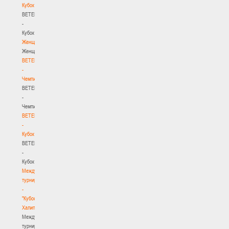
Кубок
BETERA
-
Кубок
Женщины
Женщины
BETERA
-
Чемпионат
BETERA
-
Чемпионат
BETERA
-
Кубок
BETERA
-
Кубок
Международный
турнир
-
"Кубок
Халипского"
Международный
турнир