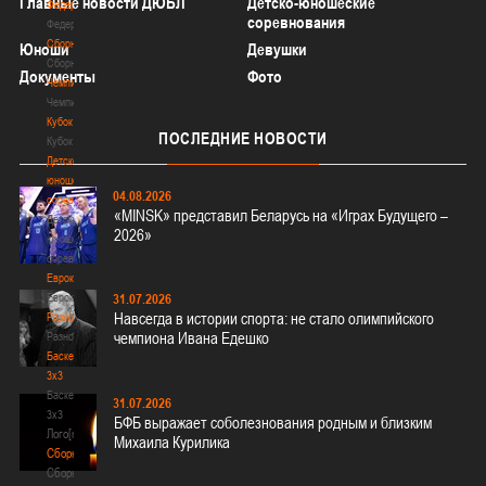
Главные новости ДЮБЛ
Детско-юношеские
Федерация
соревнования
Федерация
Сборные
Юноши
Девушки
Сборные
Документы
Фото
Чемпионат
Чемпионат
Кубок
ПОСЛЕДНИЕ
НОВОСТИ
Кубок
Детско-
юношеские
04.08.2026
соревнования
«MINSK» представил Беларусь на «Играх Будущего –
Детско-
2026»
юношеские
соревнования
Еврокубки
Еврокубки
31.07.2026
Навсегда в истории спорта: не стало олимпийского
Разное
чемпиона Ивана Едешко
Разное
Баскетбол
3х3
Баскетбол
31.07.2026
3х3
БФБ выражает соболезнования родным и близким
Лого[modid=121]
Михаила Курилика
Сборные
Сборные