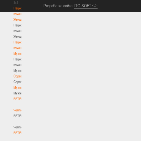
3х3
Разработка сайта
ITG-SOFT </>
Национальная
команда.
Женщины
Национальная
команда.
Женщины
Национальная
команда.
Мужчины
Национальная
команда.
Мужчины
Соревнования
Соревнования
Мужчины
Мужчины
BETERA
-
Чемпионат
BETERA
-
Чемпионат
BETERA
-