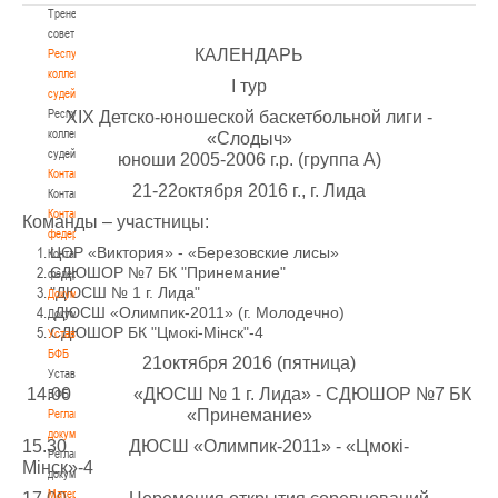
Тренерский
совет
КАЛЕНДАРЬ
Республиканская
коллегия
I тур
судей
Республиканская
ХIX Детско-юношеской баскетбольной лиги -
коллегия
«Слодыч»
судей
юноши 2005-2006 г.р. (группа А)
Контакты
21-22октября 2016 г., г. Лида
Контакты
Контакты
Команды – участницы:
федерации
ЦОР «Виктория» - «Березовские лисы»
Контакты
СДЮШОР №7 БК "Принемание"
федерации
"ДЮСШ № 1 г. Лида"
Документы
ДЮСШ «Олимпик-2011» (г. Молодечно)
Документы
СДЮШОР БК "Цмокi-Мiнск"-4
Устав
БФБ
21октября 2016 (пятница)
Устав
14.00 «ДЮСШ № 1 г. Лида» - СДЮШОР №7 БК
БФБ
«Принемание»
Регламентирующие
документы
15.30 ДЮСШ «Олимпик-2011» - «Цмокi-
Регламентирующие
Мiнск»-4
документы
Материалы