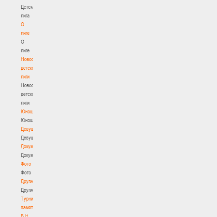
Детская
лига
О
лиге
О
лиге
Новости
детской
лиги
Новости
детской
лиги
Юноши
Юноши
Девушки
Девушки
Документы
Документы
Фото
Фото
Другие
Другие
Турнир
памяти
В.Н.