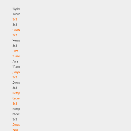
-
"Кубок
Халипского"
3x3
3x3
Чемпионат
3х3
Чемпионат
3х3
Лига
"Палова"
Лига
"Палова"
Документы
3х3
Документы
3х3
История
баскетбола
3х3
История
баскетбола
3х3
Детская
лига