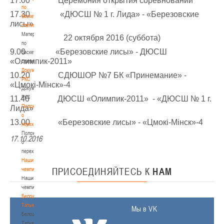
17.00 Церемония открытия соревнований
по
17.30 «ДЮСШ № 1 г. Лида» - «Березовские
баскетбольной
лисы»
статистике
Материалы
22 октября 2016 (суббота)
по
9.00 «Березовские лисы» - ДЮСШ
баскетбольной
«Олимпик-2011»
статистике
Документы
10.20 СДЮШОР №7 БК «Принемание» -
РКС
«Цмокi-Мiнск»-4
Документы
РКС
11.40 ДЮСШ «Олимпик-2011» - «ДЮСШ № 1 г.
Положение
Лида»
о
13.00 «Березовские лисы» - «Цмокi-Мiнск»-4
переходах
Положение
17.10.2016
о
переходах
Наши
чемпионы
ПРИСОЕДИНЯЙТЕСЬ
К
НАМ
Наши
чемпионы
Белошапко
Татьяна
Мы в VK
Белошапко
Татьяна