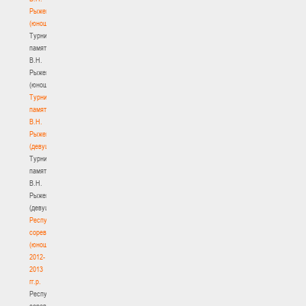
Рыженкова
(юноши)
Турнир
памяти
В.Н.
Рыженкова
(юноши)
Турнир
памяти
В.Н.
Рыженкова
(девушки)
Турнир
памяти
В.Н.
Рыженкова
(девушки)
Республиканские
соревнования
(юноши)
2012-
2013
гг.р.
Республиканские
соревнования