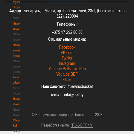
Мужские
сборные
Адрес
: Беларусь, г. Минск, пр. Победителей, 23/1, (блок кабинетов
Мужские
322), 220004
сборные
Национальная
Телефоны
:
команда
+375 17 292 86 30
Национальная
Социальные медиа
:
команда
Национальная
Facebook
команда
VK.com
(история)
Twitter
Национальная
Instagram
команда
Youtube BelBasketPub
(история)
Youtube BBF
Женские
Flickr
сборные
Наш хэш-тег:
: #belarusbasket
Женские
сборные
E-mail
:
Национальная
команда
Национальная
© Белорусская федерация баскетбола, 2026
команда
Сборные
Разработка сайта
ITG-SOFT </>
3х3
Сборные