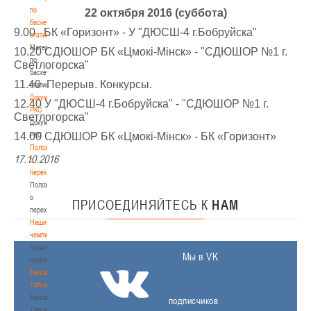
по
22 октября 2016 (суббота)
баскетбольной
9.00 БК «Горизонт» - У "ДЮСШ-4 г.Бобруйска"
статистике
Материалы
10.20 СДЮШОР БК «Цмокi-Мiнск» - "СДЮШОР №1 г.
по
Светлогорска"
баскетбольной
11.40 Перерыв. Конкурсы.
статистике
Документы
12.40 У "ДЮСШ-4 г.Бобруйска" - "СДЮШОР №1 г.
РКС
Светлогорска"
Документы
14.00 СДЮШОР БК «Цмокi-Мiнск» - БК «Горизонт»
РКС
Положение
17.10.2016
о
переходах
Положение
о
ПРИСОЕДИНЯЙТЕСЬ
К
НАМ
переходах
Наши
чемпионы
Наши
Мы в VK
чемпионы
Белошапко
Татьяна
Белошапко
подписчиков
Татьяна