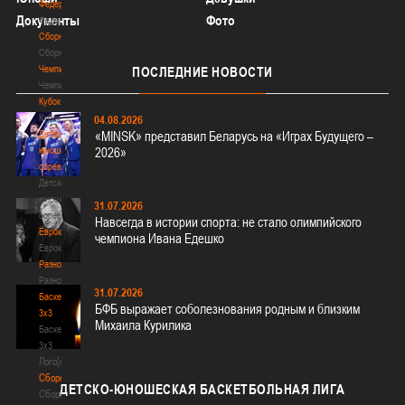
Федерация
Документы
Фото
Федерация
Сборные
Сборные
Чемпионат
ПОСЛЕДНИЕ
НОВОСТИ
Чемпионат
Кубок
Кубок
04.08.2026
Детско-
«MINSK» представил Беларусь на «Играх Будущего –
юношеские
2026»
соревнования
Детско-
юношеские
31.07.2026
соревнования
Навсегда в истории спорта: не стало олимпийского
Еврокубки
чемпиона Ивана Едешко
Еврокубки
Разное
Разное
31.07.2026
Баскетбол
БФБ выражает соболезнования родным и близким
3х3
Михаила Курилика
Баскетбол
3х3
Лого[modid=121]
Сборные
ДЕТСКО-ЮНОШЕСКАЯ
БАСКЕТБОЛЬНАЯ ЛИГА
Сборные