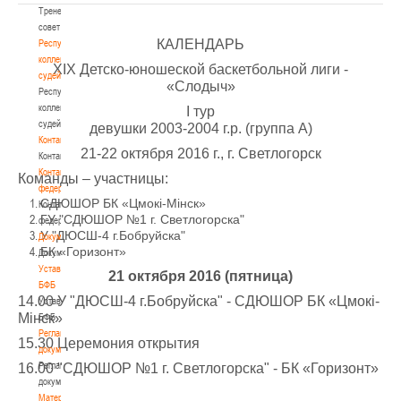
Тренерский
совет
КАЛЕНДАРЬ
Республиканская
коллегия
ХIX Детско-юношеской баскетбольной лиги -
судей
«Слодыч»
Республиканская
коллегия
I тур
судей
девушки 2003-2004 г.р. (группа А)
Контакты
21-22 октября 2016 г., г. Светлогорск
Контакты
Контакты
Команды – участницы:
федерации
СДЮШОР БК «Цмокi-Мiнск»
Контакты
ГУ "СДЮШОР №1 г. Светлогорска"
федерации
У "ДЮСШ-4 г.Бобруйска"
Документы
БК «Горизонт»
Документы
Устав
21 октября 2016 (пятница)
БФБ
14.00 У "ДЮСШ-4 г.Бобруйска" - СДЮШОР БК «Цмокi-
Устав
Мiнск»
БФБ
Регламентирующие
15.30 Церемония открытия
документы
Регламентирующие
16.00 "СДЮШОР №1 г. Светлогорска" - БК «Горизонт»
документы
Материалы