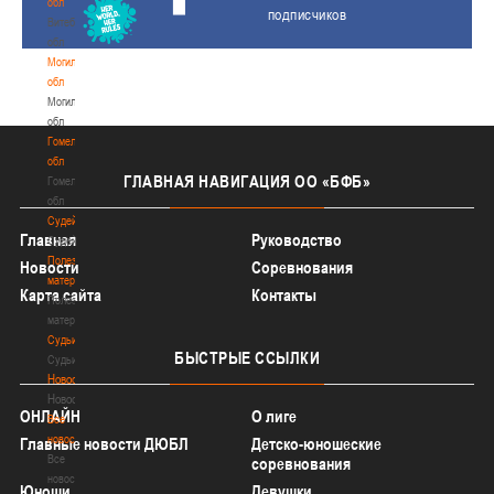
обл
подписчиков
Витебская
обл
Могилевская
обл
Могилевская
обл
Гомельская
обл
ГЛАВНАЯ
НАВИГАЦИЯ ОО «БФБ»
Гомельская
обл
Судейство
Главная
Руководство
Судейство
Полезные
Новости
Соревнования
материалы
Карта сайта
Контакты
Полезные
материалы
Судьи
БЫСТРЫЕ
ССЫЛКИ
Судьи
Новости
Новости
ОНЛАЙН
О лиге
Все
новости
Главные новости ДЮБЛ
Детско-юношеские
Все
соревнования
новости
Юноши
Девушки