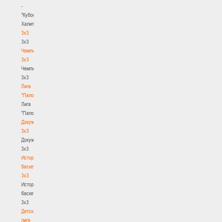
-
"Кубок
Халипского"
3x3
3x3
Чемпионат
3х3
Чемпионат
3х3
Лига
"Палова"
Лига
"Палова"
Документы
3х3
Документы
3х3
История
баскетбола
3х3
История
баскетбола
3х3
Детская
лига