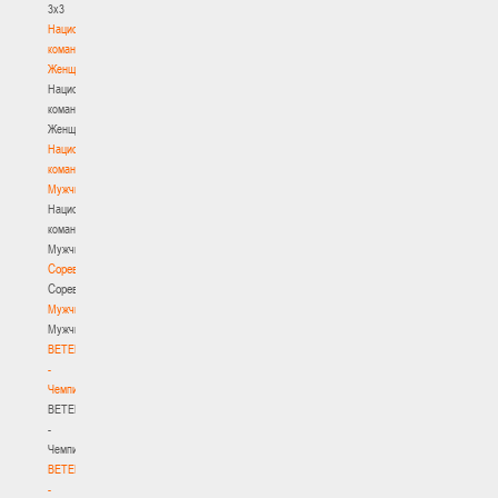
3х3
Национальная
команда.
Женщины
Национальная
команда.
Женщины
Национальная
команда.
Мужчины
Национальная
команда.
Мужчины
Соревнования
Соревнования
Мужчины
Мужчины
BETERA
-
Чемпионат
BETERA
-
Чемпионат
BETERA
-