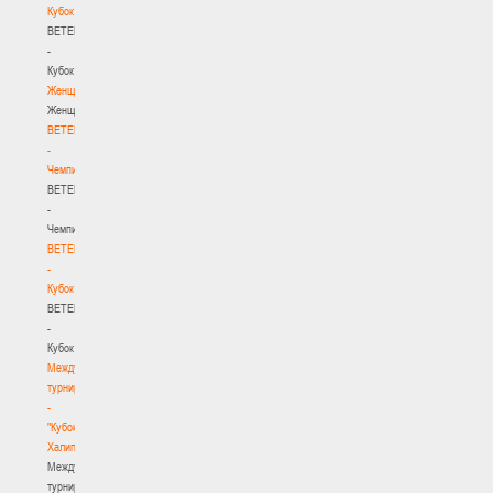
Кубок
BETERA
-
Кубок
Женщины
Женщины
BETERA
-
Чемпионат
BETERA
-
Чемпионат
BETERA
-
Кубок
BETERA
-
Кубок
Международный
турнир
-
"Кубок
Халипского"
Международный
турнир