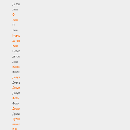
Детская
лига
О
лиге
О
лиге
Новости
детской
лиги
Новости
детской
лиги
Юноши
Юноши
Девушки
Девушки
Документы
Документы
Фото
Фото
Другие
Другие
Турнир
памяти
В.Н.