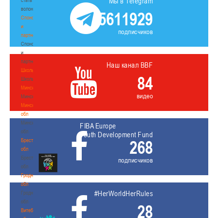
Мы в Telegram
волонтером
5611929
Спонсоры
и
подписчиков
партнеры
Спонсоры
и
партнеры
Наш канал BBF
Школы
84
Школы
Минск
видео
Минск
Минская
обл
Минская
FIBA Europe
обл
Youth Development Fund
Брестская
268
обл
Брестская
подписчиков
обл
Гродненская
обл
#HerWorldHerRules
Гродненская
обл
28
Витебская