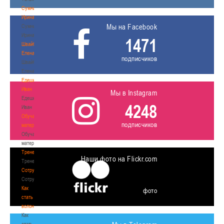
Сумникова
Ирина
Мы на Facebook
Сумникова
Ирина
1471
Швайбович
Елена
подписчиков
Швайбович
Елена
Едешко
Иван
Мы в Instagram
Едешко
4248
Иван
Обучающие
подписчиков
материалы
Обучающие
материалы
Тренерам
Наши фото на Flickr.com
Тренерам
Сотрудничество
Сотрудничество
Как
фото
стать
волонтером
Как
стать