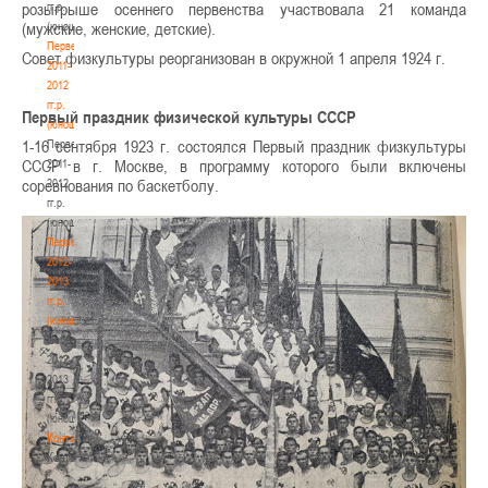
розыгрыше осеннего первенства участвовала 21 команда
гг.р.
(мужские, женские, детские).
(юноши)
Первенство
Совет физкультуры реорганизован в окружной 1 апреля 1924 г.
2011-
2012
гг.р.
Первый праздник физической культуры СССР
(юноши)
1-16 сентября 1923 г. состоялся Первый праздник физкультуры
Первенство
СССР в г. Москве, в программу которого были включены
2011-
соревнования по баскетболу.
2012
гг.р.
(юноши)
Первенство
2012-
2013
гг.р.
(юноши)
Первенство
2012-
2013
гг.р.
(юноши)
Контакты
Контакты