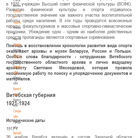
в 1920 учрежден Высший совет физической культуры (ВСФК).
волонтером
Развитию физической культуры и спорта отдавалось
Спонсоры
государственное значение как важного участка воспитательной
и
работы среди населения. В эти годы проводятся всесоюзные
партнеры
парады физкультурников и массовые спортивно-гимнастические
Спонсоры
праздники. Убеждение одно - одним из наиболее действенных
и
средств пропаганды являются спортивные соревнования.
партнеры
Школы
Помощь в восстановлении хронологии развития вида спорта
Школы
оказывают архивы и музеи Беларуси, России и Польши.
Минск
Особые слова благодарности - сотрудникам Витебского
Минск
государственного областного архива и лично ведущему
Минская
архивисту Светлане Мясоедовой, которая провела
обл
неоценимую работу по поиску и упорядочению документов и
Минская
материалов.
обл
Брестская
Витебская губерния
обл
Брестская
1921-1924
обл
Гродненская
обл
Исторические даты
Гродненская
обл
1917 г.
Витебская
26 ноября Витебск включён в состав Западной области