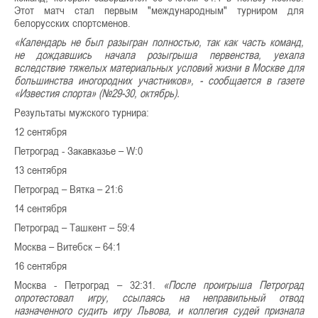
Этот матч стал первым "международным" турниром для
белорусских спортсменов.
«Календарь не был разыгран полностью, так как часть команд,
не дождавшись начала розыгрыша первенства, уехала
вследствие тяжелых материальных условий жизни в Москве для
большинства иногородних участников», - сообщается в газете
«Известия спорта» (№29-30, октябрь).
Результаты мужского турнира:
12 сентября
Петроград - Закавказье – W:0
13 сентября
Петроград – Вятка – 21:6
14 сентября
Петроград – Ташкент – 59:4
Москва – Витебск – 64:1
16 сентября
Москва - Петроград – 32:31.
«После проигрыша Петроград
опротестовал игру, ссылаясь на неправильный отвод
назначенного судить игру Львова, и коллегия судей признала