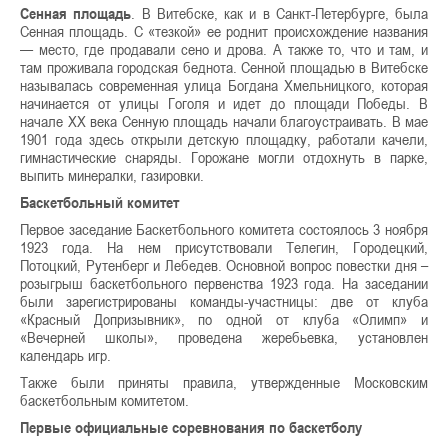
Сенная площадь
. В Витебске, как и в Санкт-Петербурге, была
Сенная площадь. С «тезкой» ее роднит происхождение названия
— место, где продавали сено и дрова. А также то, что и там, и
там проживала городская беднота. Сенной площадью в Витебске
называлась современная улица Богдана Хмельницкого, которая
начинается от улицы Гоголя и идет до площади Победы. В
начале XX века Сенную площадь начали благоустраивать. В мае
1901 года здесь открыли детскую площадку, работали качели,
гимнастические снаряды. Горожане могли отдохнуть в парке,
выпить минералки, газировки.
Баскетбольный комитет
Первое заседание Баскетбольного комитета состоялось 3 ноября
1923 года. На нем присутствовали Телегин, Городецкий,
Потоцкий, Рутенберг и Лебедев. Основной вопрос повестки дня –
розыгрыш баскетбольного первенства 1923 года. На заседании
были зарегистрированы команды-участницы: две от клуба
«Красный Допризывник», по одной от клуба «Олимп» и
«Вечерней школы», проведена жеребьевка, установлен
календарь игр.
Также были приняты правила, утвержденные Московским
баскетбольным комитетом.
Первые официальные соревнования по баскетболу