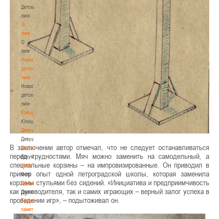
Детская
лига
О
лиге
О
лиге
Новости
детской
лиги
Новости
детской
лиги
Юноши
Юноши
Девушки
Девушки
В заключении автор отмечал, что не следует останавливаться
Документы
перед трудностями. Мяч можно заменить на самодельный, а
Документы
специальные корзины – на импровизированные. Он приводил в
Фото
пример опыт одной петроградской школы, которая заменила
Фото
корзины стульями без сидений. «Инициатива и предприимчивость
Другие
как руководителя, так и самих играющих – верный залог успеха в
Другие
проведении игр», – подытоживал он.
Турнир
памяти
В.Н.