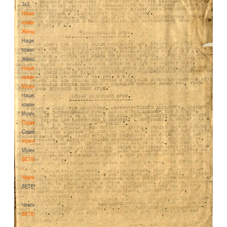
3х3
Национальная
команда.
Женщины
Национальная
команда.
Женщины
Национальная
команда.
Мужчины
Национальная
команда.
Мужчины
Соревнования
Соревнования
Мужчины
Мужчины
BETERA
-
Чемпионат
BETERA
-
Чемпионат
BETERA
-