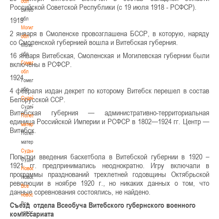
обл
Российской Советской Республики (с 19 июля 1918 - РСФСР).
Витебская
обл
1919
Могилевская
2 января в Смоленске провозглашена БССР, в которую, наряду
обл
со Смоленской губернией вошла и Витебская губерния.
Могилевская
обл
16 января Витебская, Смоленская и Могилевская губернии были
Гомельская
включены в РСФСР.
обл
1924
Гомельская
обл
4 февраля издан декрет по которому Витебск перешел в состав
Судейство
Белорусской ССР.
Судейство
Витебская губерния — административно-территориальная
Полезные
единица Российской Империи и РСФСР в 1802—1924 гг. Центр —
материалы
Витебск.
Полезные
материалы
Судьи
Попытки введения баскетбола в Витебской губернии в 1920 –
Судьи
1921 гг. предпринимались неоднократно. Игру включали в
Новости
программы празднований трехлетней годовщины Октябрьской
Новости
революции в ноябре 1920 г., но никаких данных о том, что
Все
данные соревнования состоялись, не найдено.
новости
Все
Съезд отдела Всеобуча Витебского губернского военного
новости
комиссариата