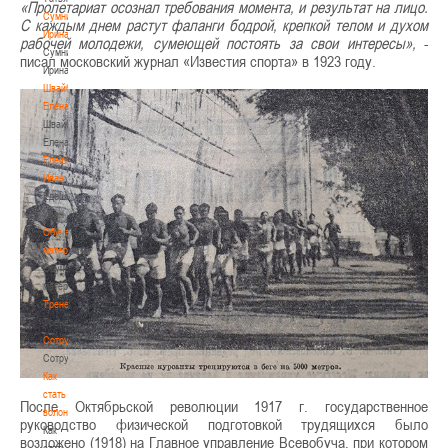
«Пролетариат осознал требования момента, и результат на лицо.
Сумникова
С каждым днем растут фаланги бодрой, крепкой телом и духом
Ирина
рабочей молодежи, сумеющей постоять за свои интересы»,
-
Сумникова
писал московский журнал «Известия спорта» в 1923 году.
Ирина
Швайбович
Елена
Швайбович
Елена
Едешко
Иван
Едешко
Иван
Обучающие
материалы
Обучающие
материалы
Тренерам
Тренерам
Сотрудничество
Сотрудничество
Как
стать
После Октябрьской революции 1917 г. государственное
волонтером
руководство физической подготовкой трудящихся было
Как
возложено (1918) на Главное управление Всевобуча, при котором
стать