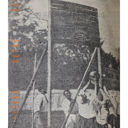
Рыженкова
(юноши)
Турнир
памяти
В.Н.
Рыженкова
(юноши)
Турнир
памяти
В.Н.
Рыженкова
(девушки)
Турнир
памяти
В.Н.
Рыженкова
(девушки)
Республиканские
соревнования
(юноши)
2012-
2013
гг.р.
Республиканские
соревнования