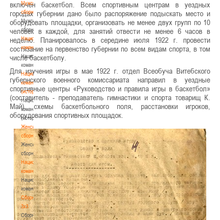
Мужские
включен баскетбол. Всем спортивным центрам в уездных
сборные
городах губернии дано было распоряжение подыскать место и
Мужские
оборудовать площадки, организовать не менее двух групп по 10
сборные
человек в каждой, для занятий отвести не менее 6 часов в
Национальная
неделю. Планировалось в середине июля 1922 г. провести
команда
состязание на первенство губернии по всем видам спорта, в том
Национальная
числе баскетболу.
команда
Для изучения игры в мае 1922 г. отдел Всеобуча Витебского
Национальная
губернского военного комиссариата направил в уездные
команда
спортивные центры «Руководство и правила игры в баскетбол»
(история)
(составитель - преподаватель гимнастики и спорта товарищ К.
Национальная
Май), схемы баскетбольного поля, расстановки игроков,
команда
оборудования спортивных площадок.
(история)
Женские
сборные
Женские
сборные
Национальная
команда
Национальная
команда
Сборные
3х3
Сборные