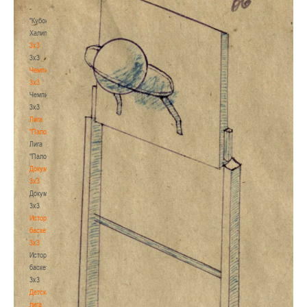
-
"Кубок
Халипского"
3x3
3x3
Чемпионат
3х3
Чемпионат
3х3
Лига
"Палова"
Лига
"Палова"
Документы
3х3
Документы
3х3
История
баскетбола
3х3
История
баскетбола
3х3
Детская
лига