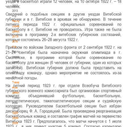
уезда в баскетбол играли 12 человек, на 10 октября 1922 г. – 18
(девушки)
человек.
2012-
2013
Сведений о подобных секциях в других уездах Витебской
гг.р.
губернии и в г. Витебске в архивах не обнаружено. В течение
Республиканские
летнего периода 1922 г. официальных соревнований по
соревнования
баскетболу в г. Витебске не проводилось. Игра также не была
(девушки)
включена в программу 2-х витебских губернских состязаний,
2013-
которые состоялись 26–28 августа 1922 г.
2014
Приказом по войскам Западного фронта от 2 сентября 1922 г. на
гг.р.
21–24 сентября была назначена окружная олимпиада в г.
Республиканские
Смоленске, в программе которой были соревнования по
соревнования
баскетболу для женщин (6 человек от губернии, один из которых
(девушки)
запасной). Витебская губерния должна была представить на
2013-
олимпиаду команду, однако мероприятие не состоялось из-за
2014
ненастной погоды.
гг.р.
Товарищеские
На летний период 1923 г. при отделе Всеобуча Витебского
игры
губернского военного комиссариата был организован спортивный
(девушки)
комитет, объединявший футбольную, баскетбольную,
Товарищеские
легкоатлетическую, тяжелоатлетическую секции и судейскую
игры
коллегию. Руководителем баскетбольной секции был избран
(девушки)
десятиборец Ф. А. Городецкий. Была произведена реорганизация
ОДМ
баскетбольных команд и составлен график матчей на первенство
2008-
Витебска 1923 г. Предполагалось, что матчи начнутся с 1 июля
2009
1923 г., в них примут участие 5 команд. Согласно календарю