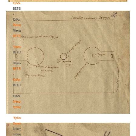
Кубок
BETERA
-
Кубок
Женщины
Женщины
BETERA
-
Чемпионат
BETERA
-
Чемпионат
BETERA
-
Кубок
BETERA
-
Кубок
Международный
турнир
-
"Кубок
Халипского"
Международный
турнир