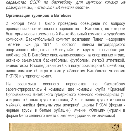
первенство СССР по баскетболу для мужских команд не
разыгранным», - отмечают «Известия спорта».
Организация турниров в Витебске
2 ноября 1923 г. было проведено совещание по вопросу
проведения баскетбольного первенства г. Витебска, на котором
был организован временный баскетбольный комитет и судейская
комиссия. Баскетбольный комитет возглавил Павел Федорович
Телегин. Он до 1917 г. состоял членом петроградского
спортивного общества «Меркурий» и кружка конькобежцев-
любителей. В Витебске специализировался на спортивных играх,
активно занимался баскетболом, футболом, легкой атлетикой,
гимнастикой. Впоследствии он был популяризатором баскетбола,
писал заметки об игре в газету «Известия Витебского угоркома
РКП(б) и угорисполкома».
На розыгрыш осеннего первенства по баскетболу
зарегистрировались 4 команды: две команды клуба «Красный
Допризывник» Витебского губернского военного комиссариата (1-
я играла в белых трусах и сетках, 2- я - в синих трусах и белых
майках), ячейки физкультуры вечерней школы РКСМ (форма -
черные трусы и белые рубашки), ячейки «Олимп» (играли в
форме бело-зеленого цвета с железнодорожными значками).