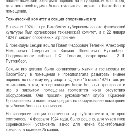
вполне возможен розыгрыш первенства в губернском масштабе,
для чего необходимо было готовиться, играть в баскетбол в
помещении.
Технический комитет и секция спортивных игр
В начале 1924 г. при Витебском губернском совете физической
культуры был организован технический комитет, и с 22 января
1924 г. секция спортивных игр при нем.
В президиум секции вошли Павел Федорович Телегин, Александр
Николаевич Смирягин и Залман Шевелевич Руттенберг.
Председателем избран П.Ф. Телегин, секретарем – З.Ш.
Руттенберг.
Секция игр должна была организовать матчи и тренировки по
баскетболу в помещении и предполагала разыграть зимнее
первенство по этому виду спорта. Однако 15 марта 1924 г. секция
отчиталась о том, что организация баскетбольных тренировок и
игр в закрытом помещении тормозится из-за отсутствия
оборудования. Они просили руководителя клуба «Красный
Допризывник» о выделении средств на оборудование помещения
для баскетбольных тренировок.
На заседании секции спортивных игр Губтехкомитета, которое
состоялось 14 февраля 1924 года, было решено, для участников
соревнований, установить взнос для члена баскетбольной
команды в размере 25 копеек.