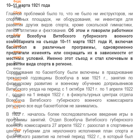
Федерация
10–11 марта 1921 года
Федерация
Сборные
Главной проблемой было то, что не было ни инструкторов, ни
Сборные
спортивных площадок, ни оборудования, ни инвентаря для
Чемпионат
развития других видов спорта, кроме сокольской гимнастики,
Чемпионат
легкой атлетики и фехтования.
Об этом и говорили работники
Кубок
отдела Всеобуча Витебского губернского военного
Кубок
комиссариата на съезде 10–11 марта 1921 года И, включая
Детско-
баскетбол в различные программы, одновременно
юношеские
предлагали изменять или сокращать их в зависимости от
соревнования
местных условий. Именно этот съезд и стал ключевым в
Детско-
развитии вида спорта в регионе.
юношеские
Соревнования по баскетболу были включены в празднование
соревнования
трехлетней годовщины Всеобуча в мае 1921 г., занятия по
Еврокубки
физическому развитию и военному обучению допризывников
Еврокубки
Витебского уезда на период с 1 октября 1921 г. по 1 апреля 1922
Разное
г., однако на 1 января 1922 г. в физкультурных центрах отдела
Разное
Всеобуча Витебского губернского военного комиссариата
Баскетбол
регулярно все еще баскетболом не занимались.
3х3
Баскетбол
В 1922 г. началось более последовательное введение игры в
3х3
программы занятий. Отдел Всеобуча Витебского губернского
Лого[modid=121]
военного комиссариата 27 апреля 1922 г. разослал в спортивные
Сборные
центры губернии для неуклонного исполнения план спорта и
Сборные
физического развития на летний период 1922 г., в который был