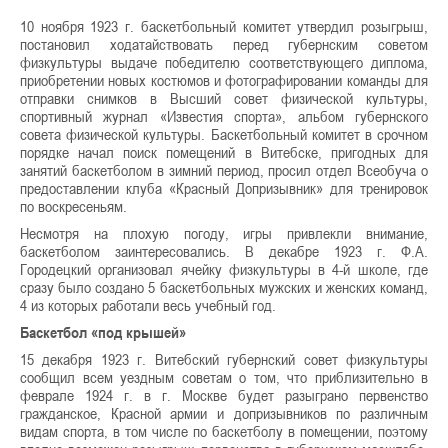
10 ноября 1923 г. баскетбольный комитет утвердил розыгрыш,
постановил ходатайствовать перед губернским советом
физкультуры выдаче победителю соответствующего диплома,
приобретении новых костюмов и фотографировании команды для
отправки снимков в Высший совет физической культуры,
спортивный журнал «Известия спорта», альбом губернского
совета физической культуры. Баскетбольный комитет в срочном
порядке начал поиск помещений в Витебске, пригодных для
занятий баскетболом в зимний период, просил отдел Всеобуча о
предоставлении клуба «Красный Допризывник» для тренировок
по воскресеньям.
Несмотря на плохую погоду, игры привлекли внимание,
баскетболом заинтересовались. В декабре 1923 г. Ф.А.
Городецкий организовал ячейку физкультуры в 4-й школе, где
сразу было создано 5 баскетбольных мужских и женских команд,
4 из которых работали весь учебный год.
Баскетбол «под крышей»
15 декабря 1923 г. Витебский губернский совет физкультуры
сообщил всем уездным советам о том, что приблизительно в
феврале 1924 г. в г. Москве будет разыграно первенство
гражданское, Красной армии и допризывников по различным
видам спорта, в том числе по баскетболу в помещении, поэтому