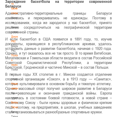
Зарождение баскетбола на территории современной
по
Беларуси
баскетбольной
Административно-территориальные границы Беларуси
статистике
изменялись и перекраивались не единожды. Поэтому в
Материалы
исследованиях, когда же зародился у нас баскетбол, принято
по
решение сосредоточиться на географической территории
баскетбольной
современной страны.
статистике
Документы
И если баскетбол в США появился в 1891 году, то, изучив
РКС
документы, хранящиеся в республиканских архивах, удалось
Документы
установить данные о развитии баскетбола, начиная с 1920 года.
РКС
Однако, и тут оказалось все не так просто. В то время Витебская,
Положение
Могилевская и Гомельская области входили в состав Российской
о
Советской Социалистической Республики, а территории
переходах
Брестской, Гродненской и частично Минской – в состав Польши.
Положение
В первые годы XX столетия в г. Минске создается отделение
о
спортивной организации «Сокол», а в 1913 году — «Санитас»,
переходах
которые культивировали в основном борьбу и тяжелую атлетику.
Наши
Однако массовый спорт получил широкое развитие в Беларуси
чемпионы
после революции и окончания гражданской войны. Европа
Наши
находилась в состоянии боевой готовности, а новой стране –
чемпионы
Советскому Союзу - были нужны здоровые и физически крепкие
Белошапко
люди, поэтому, на предприятиях, в школах, учебных заведениях
Татьяна
стали организовываться разнообразные спортивные кружки.
Белошапко
Татьяна