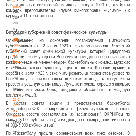
гг.р.
баскетбольных состязаний на июль – август 1923 г., это были
(девушки)
команды преподавателей, клубов «Многоборец», «Олимп», 7-х
ОДМ
курсов и 14-го батальона.
2008-
2009
гг.р.
Витебский губернский совет физической культуры
(девушки)
Одновременно на основании постановления Витебского
ОДМ
губисполкома от 12 июля 1923 г. был организован Витебский
2008-
губернский совет физической культуры, который циркулярно
2009
предложил всем уездным Всеобучам немедленно организовать в
гг.р.
каждом уезде не менее четырех баскетбольных команд, мужских
(юноши)
и женских, кроме существующих в частях Красной армии, к
ОДМ
середине июля 1923 г. закончить розыгрыш первенства уездов по
2008-
баскетболу с привлечением воинских команд, к концу июля
2009
провести уездную олимпиаду. Лучших игроков, хорошо знакомых
гг.р.
с правилами баскетбола, следовало объединить в уездную
(юноши)
коллегию судей.
Первенство
2010-
В состав совета вошли и представители баскетбола:
2011
Желдорбюро Ф.К. – Смирягин и от физкультурников – Телегин.
гг.р.
Средства совета составлялись из ассигнований ОКРИК’ом по
(юноши)
смете (3 000 рублей в год) и из доходов с хозпредприятий совета
Первенство
(4 000-5 000 рублей в год).
2010-
По баскетболу прошли соревнования всех трех сезонов. В
2011