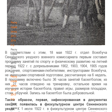
(юноши)
2012-
2013
гг.р.
Республиканские
соревнования
(юноши)
2013-
2014
гг.р.
Республиканские
В соответствии с этим, 18 мая 1922 г. отдел Всеобуча
соревнования
Сенненского уездного военного комиссариата первым составил
(юноши)
программу занятий по спорту и физическому развитию на летний
2013-
период 1922 г. с допризывниками 1902, 1903, 1904, 1905 годов
2014
рождения, спортсменами-любителями, инструкторами Всеобуча,
гг.р.
не имеющими спортивной подготовки, рассчитанную на 6 недель.
Республиканские
В программу включено было 36 часов занятий баскетболом, из
соревнования
них 27 часов отведено на тренировку, остальное время на
(девушки)
изучение истории баскетбола, правил игры, размеров площадки,
2012-
стоек, обручей. Запись на баскетбол была добровольной.
2013
Таким образом, первая, зафиксированная в документах
гг.р.
секция, появилась в физкультурном центре Сенненского
Республиканские
уезда.
К 1 июля 1922 г. в физкультурном центре Сенненского
соревнования