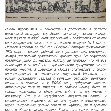
«Цель мероприятия – демонстрация достижений в области
физической культуры, содействие взаимному обмену опытом
мест и учета, и обобщения достижений, - сообщается от имени
организационного комитета в экстренном выпуске №1 газеты
«Известия спорта» за 1923 год. - Союзный праздник физкультуры
1923 года – первый пробный шаг к установлению ежегодного
смотра достижений пролетарской физкультуры. На подготовку
праздника ушло 3,5 недели, поэтому не мудрено, что не все
желающие из-за проблем с финансовыми средствами смогли
принять участие, а команды в Москве столкнулись с рядом
организационных и технических трудностей…Известно, что
всякая организация связана с большим расходом денежных
средств, а таковых ни у ВСФК, ни у губернских советов
физкультуры пока не имеется…Но главное некому было на
местах направлять и объединять работу по подготовке к
празднику. Это еще усугублялось отсутствием полной и
своевременной информации, так как провести агиткампанию
через центральные органы печати не удалось, да и времени
было в обрез с самого начала…Кроме того, многие участники