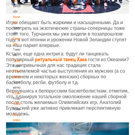
обл
Витебская
обл
Могилевская
Игры обещают быть жаркими и насыщенными. Да и
обл
посмотреть на экзотические страны-соперницы тоже
Могилевская
обл
стоит того. Турчанок мы уже видели в позапрошлом
Гомельская
году, а вот японки и уроженки Новой Зеландии ступят
обл
на наш паркет впервые.
Гомельская
Кстати, еще одна интрига: будут ли танцевать
обл
ритуальный танец Хака
популярный
гости из Океании?
Судейство
Эта непривычная для нас традиция стала
Судейство
неотъемлемой частью выступления их мужских (а со
Полезные
временем и некоторых женских) сборных по
материалы
баскетболу, регби, футболу и т.д.
Полезные
материалы
Вернувшись к белорусским баскетболисткам, отметим,
Судьи
что, планируя тотальное омоложение нашей сборной
Судьи
после столь желаемых Олимпийских игр, Анатолий
Новости
Буяльский уже активно привлекает перспективную
Новости
молодежь.
Все
новости
Все
новости