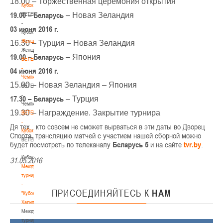
18.00 – Торжественная церемония открытия
Кубок
19.00 – Беларусь
BETERA
– Новая Зеландия
-
03 июня 2016 г.
Кубок
Женщины
16.30 – Турция – Новая Зеландия
Женщины
19.00 – Беларусь
– Япония
BETERA
-
04 июня 2016 г.
Чемпионат
15.00 – Новая Зеландия – Япония
BETERA
-
17.30 – Беларусь
– Турция
Чемпионат
19.30 – Награждение. Закрытие турнира
BETERA
-
Дя тех , кто совсем не сможет вырваться в эти даты во Дворец
Кубок
Спорта, трансляцию матчей с участием нашей сборной можно
BETERA
будет посмотреть по телеканалу
Беларусь 5
и на сайте
tvr.by
.
-
Кубок
31.05.2016
Международный
турнир
-
ПРИСОЕДИНЯЙТЕСЬ
К
НАМ
"Кубок
Халипского"
Международный
турнир