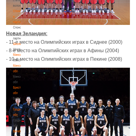
волонтером
Спонсоры
и
партнеры
Спонсоры
и
Новая Зеландия:
партнеры
- 11-е место на Олимпийских играх в Сиднее (2000)
Школы
Школы
- 8-е место на Олимпийских играх в Афины (2004)
Минск
- 10-е место на Олимпийских играх в Пекине (2008)
Минск
Минская
обл
Минская
обл
Брестская
обл
Брестская
обл
Гродненская
обл
Гродненская
обл
Витебская