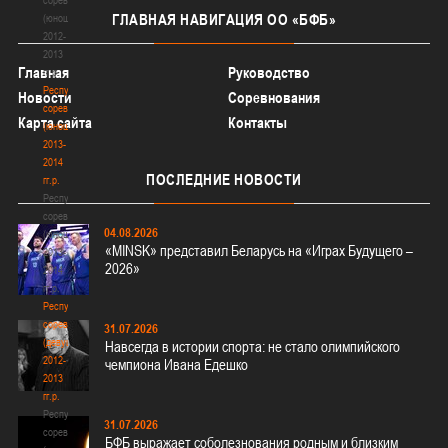
ГЛАВНАЯ
НАВИГАЦИЯ ОО «БФБ»
(юноши)
2012-
2013
Главная
Руководство
гг.р.
Республиканские
Новости
Соревнования
соревнования
Карта сайта
Контакты
(юноши)
2013-
2014
ПОСЛЕДНИЕ
НОВОСТИ
гг.р.
Республиканские
соревнования
04.08.2026
(юноши)
«MINSK» представил Беларусь на «Играх Будущего –
2013-
2026»
2014
гг.р.
Республиканские
соревнования
31.07.2026
(девушки)
Навсегда в истории спорта: не стало олимпийского
2012-
чемпиона Ивана Едешко
2013
гг.р.
Республиканские
31.07.2026
соревнования
БФБ выражает соболезнования родным и близким