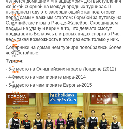
является домашним «плацдармом» для выступления
по
женской сборной на международных турнирах. В
баскетбольной
нынешнем году это завершающий этап подготовки
статистике
перед самым важным стартом: борьбой за путевку на
Материалы
Олимпийские игры в Рио-де-Жанейро. Скрещиваем
по
пальцы на удачу и верим в то, что девчата смогут
баскетбольной
представить Беларусь в игровых видах спорта в Рио,
статистике
ведь такая возможность в этот раз есть только у них.
Документы
РКС
Соперники на домашнем турнире подобрались более
Документы
чем достойные:
РКС
Турция
:
Положение
о
- 5-е место на Олимпийских играх в Лондоне (2012)
переходах
- 4-е место на чемпионате мира-2014
Положение
о
- 5-е место на чемпионате Европы-2015
переходах
Наши
чемпионы
Наши
чемпионы
Белошапко
Татьяна
Белошапко
Татьяна