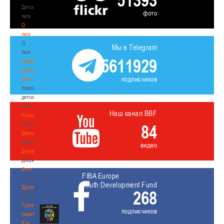
51393
Детская
фото
лига
О
лиге
О
Мы в Telegram
лиге
5611929
Новости
детской
подписчиков
лиги
Новости
детской
лиги
Наш канал BBF
Юноши
Юноши
84
Девушки
Девушки
видео
Документы
Документы
Фото
FIBA Europe
Фото
Youth Development Fund
Другие
268
Другие
Турнир
подписчиков
памяти
В.Н.