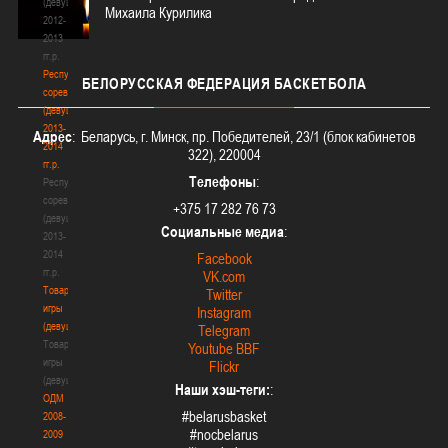
(девушки)
Михаила Курилика
2012-
2013
гг.р.
Республиканские
БЕЛОРУССКАЯ
ФЕДЕРАЦИЯ БАСКЕТБОЛА
соревнования
(девушки)
2013-
Адрес
: Беларусь, г. Минск, пр. Победителей, 23/1 (блок кабинетов
2014
322), 220004
гг.р.
Телефоны
:
Республиканские
соревнования
+375 17 282 76 73
(девушки)
Социальные медиа
:
2013-
2014
Facebook
гг.р.
VK.com
Товарищеские
Twitter
игры
Instagram
(девушки)
Telegram
Товарищеские
Youtube BBF
игры
Flickr
(девушки)
Наши хэш-теги:
:
ОДМ
#belarusbasket
2008-
#nocbelarus
2009