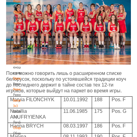
Федерация
Федерация
Сборные
Сборные
Чемпионат
Чемпионат
Кубок
Кубок
Детско-
юношеские
соревнования
Детско-
юношеские
Пока можно говорить лишь о расширенном списке
соревнования
Еврокубки
белорусок, поскольку по устоявшейся традиции коуч
Еврокубки
до последнего держит в тайне состав тех 12-ти
Разное
игроков, которые выйдут на паркет во время игры.
Разное
Maryia FILONCHYK
10.01.1992
188
Pos. F
Баскетбол
3х3
Natallia
11.06.1985
175
Pos. G
Баскетбол
ANUFRYIENKA
3х3
Лого[modid=121]
Hanna BRYCH
08.03.1997
186
Pos. F
Сборные
Сборные
Maryna
08.11.1993
190
Pos. F