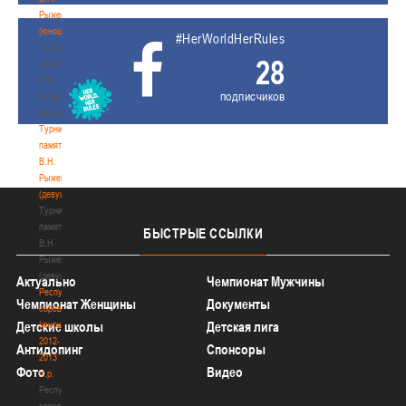
Рыженкова
(юноши)
#HerWorldHerRules
Турнир
28
памяти
В.Н.
подписчиков
Рыженкова
(юноши)
Турнир
памяти
В.Н.
Рыженкова
(девушки)
Турнир
памяти
БЫСТРЫЕ
ССЫЛКИ
В.Н.
Рыженкова
(девушки)
Актуально
Чемпионат Мужчины
Республиканские
Чемпионат Женщины
Документы
соревнования
(юноши)
Детские школы
Детская лига
2012-
Антидопинг
Спонсоры
2013
Фото
Видео
гг.р.
Республиканские
соревнования