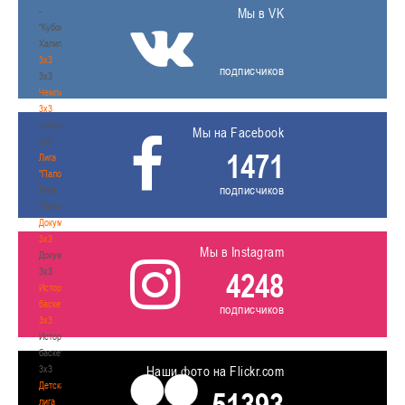
-
Мы в VK
"Кубок
Халипского"
3x3
подписчиков
3x3
Чемпионат
3х3
Чемпионат
Мы на Facebook
3х3
1471
Лига
"Палова"
подписчиков
Лига
"Палова"
Документы
3х3
Мы в Instagram
Документы
3х3
4248
История
баскетбола
подписчиков
3х3
История
баскетбола
3х3
Наши фото на Flickr.com
Детская
лига