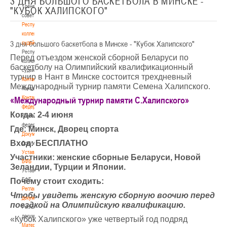
3 ДНЯ БОЛЬШОГО БАСКЕТБОЛА В МИНСКЕ -
Тренерский
"КУБОК ХАЛИПСКОГО"
совет
Республиканская
коллегия
3 дня большого баскетбола в Минске - "Кубок Халипского"
судей
Республиканская
Перед отъездом женской сборной Беларуси по
коллегия
баскетболу на Олимпийский квалификационный
судей
турнир в Нант в Минске состоится трехдневный
Контакты
Международный турнир памяти Семена Халипского.
Контакты
Контакты
«Международный турнир памяти С.Халипского»
федерации
Когда: 2-4 июня
Контакты
федерации
Где: Минск, Дворец спорта
Документы
Вход: БЕСПЛАТНО
Документы
Устав
Участники: женские сборные Беларуси, Новой
БФБ
Зеландии, Турции и Японии.
Устав
БФБ
Почему стоит сходить:
Регламентирующие
Чтобы увидеть женскую сборную воочию перед
документы
поездкой на Олимпийскую квалификацию.
Регламентирующие
документы
«Кубок Халипского» уже четвертый год подряд
Материалы