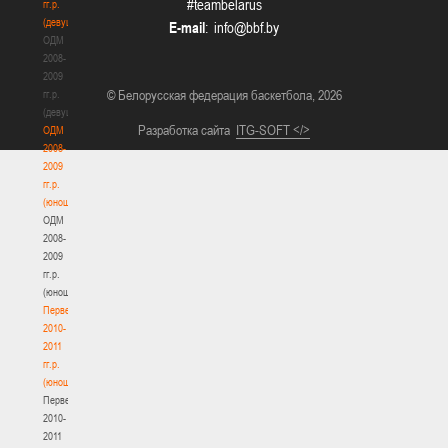
#teambelarus
гг.р.
(девушки)
E-mail
:
ОДМ
2008-
2009
© Белорусская федерация баскетбола, 2026
гг.р.
(девушки)
Разработка сайта
ITG-SOFT </>
ОДМ
2008-
2009
гг.р.
(юноши)
ОДМ
2008-
2009
гг.р.
(юноши)
Первенство
2010-
2011
гг.р.
(юноши)
Первенство
2010-
2011