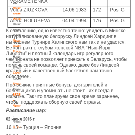
VERAMEYENKA
3х3
Национальная
Volga ZIUZKOVA
14.06.1983
172
Pos. G
команда.
Женщины
Alena HOLUBEVA
04.04.1994
176
Pos. G
Национальная
команда.
К сожалению, одно известно точно: увидеть в Минске
Женщины
натурализованную белоруску Линдсей Хардинг в
Национальная
нынешнем Турнире Халипского нам так и не удастся.
команда.
Ее контракт с клубом женской
NBA
"Нью-Йорк
Мужчины
Либерти" и плотный календарь игр регулярного
Национальная
чемпионата не позволяет приехать в Беларусь, чтобы
команда.
помочь своей команде. Однако, даже без Линдсей
Мужчины
красивый и качественный баскетбол нам точно
Соревнования
обеспечен.
Соревнования
Мужчины
Про всякие приятные бонусы для зрителей и
Мужчины
болельщиков и упоминать не стоит - их всегда в
BETERA
избытке. Так что планируем свое время зараннее,
-
чтобы поддержать сборную своей страны.
Чемпионат
Расписание игр:
BETERA
-
02 июня 2016 г.
Чемпионат
16.15 – Турция – Япония
BETERA
-