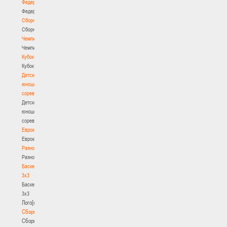
Федерация
Федерация
Сборные
Сборные
Чемпионат
Чемпионат
Кубок
Кубок
Детско-
юношеские
соревнования
Детско-
юношеские
соревнования
Еврокубки
Еврокубки
Разное
Разное
Баскетбол
3х3
Баскетбол
3х3
Лого[modid=121]
Сборные
Сборные