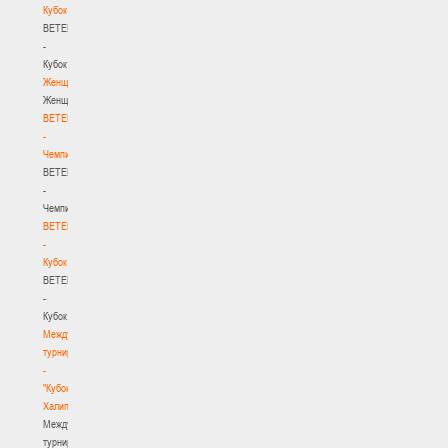
Кубок
BETERA
-
Кубок
Женщины
Женщины
BETERA
-
Чемпионат
BETERA
-
Чемпионат
BETERA
-
Кубок
BETERA
-
Кубок
Международный
турнир
-
"Кубок
Халипского"
Международный
турнир