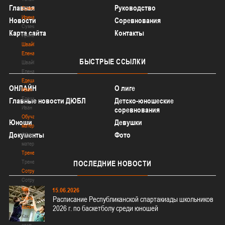
Главная
Руководство
Сумникова
Ирина
Новости
Соревнования
Сумникова
Карта сайта
Контакты
Ирина
Швайбович
Елена
БЫСТРЫЕ
ССЫЛКИ
Швайбович
Елена
Едешко
ОНЛАЙН
О лиге
Иван
Едешко
Главные новости ДЮБЛ
Детско-юношеские
Иван
соревнования
Обучающие
Юноши
Девушки
материалы
Документы
Фото
Обучающие
материалы
Тренерам
Тренерам
ПОСЛЕДНИЕ
НОВОСТИ
Сотрудничество
Сотрудничество
Как
15.06.2026
стать
Расписание Республиканской спартакиады школьников
волонтером
2026 г. по баскетболу среди юношей
Как
стать