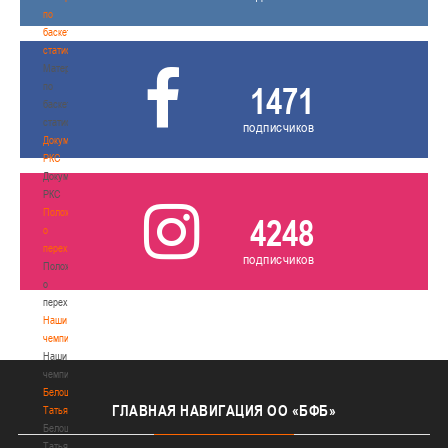
по
баскетбольной
статистике
Материалы
по
1471
баскетбольной
статистике
подписчиков
Документы
РКС
Документы
РКС
Положение
4248
о
переходах
подписчиков
Положение
о
переходах
Наши
чемпионы
Наши
чемпионы
Белошапко
ГЛАВНАЯ
НАВИГАЦИЯ ОО «БФБ»
Татьяна
Белошапко
Татьяна