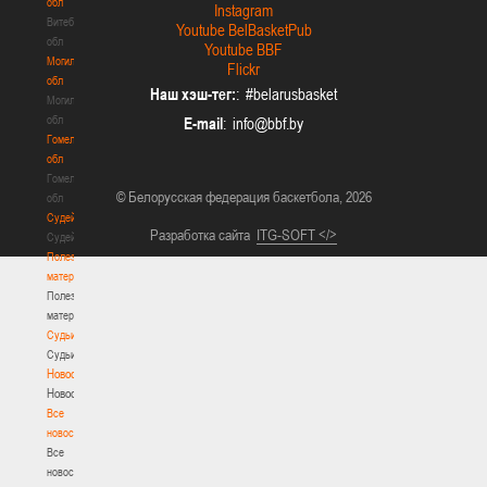
обл
Instagram
Витебская
Youtube BelBasketPub
обл
Youtube BBF
Могилевская
Flickr
обл
Наш хэш-тег:
: #belarusbasket
Могилевская
обл
E-mail
:
Гомельская
обл
Гомельская
© Белорусская федерация баскетбола, 2026
обл
Судейство
Разработка сайта
ITG-SOFT </>
Судейство
Полезные
материалы
Полезные
материалы
Судьи
Судьи
Новости
Новости
Все
новости
Все
новости