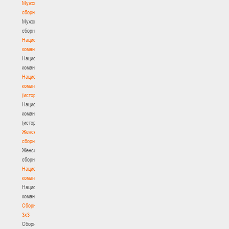
Мужские
сборные
Мужские
сборные
Национальная
команда
Национальная
команда
Национальная
команда
(история)
Национальная
команда
(история)
Женские
сборные
Женские
сборные
Национальная
команда
Национальная
команда
Сборные
3х3
Сборные