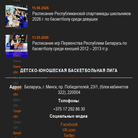
волонтером
15.06.2026
Спонсоры
Расписание Республиканской спартакиады школьников
и
2026 г. по баскетболу среди девушек
партнеры
Спонсоры
и
13.05.2026
партнеры
Расписание игр Первенства Республики Беларусь по
Школы
баскетболу среди юношей 2012 – 2013 гг.р.
Школы
Минск
Минск
Минская
ДЕТСКО-ЮНОШЕСКАЯ
БАСКЕТБОЛЬНАЯ ЛИГА
обл
Минская
обл
Адрес
: Беларусь, г. Минск, пр. Победителей, 23/1, (блок кабинетов
Брестская
322), 220004
обл
Брестская
Телефоны
:
обл
+375 17 292 86 30
Гродненская
Социальные медиа
:
обл
Гродненская
Facebook
обл
VK.com
Витебская
Twitter