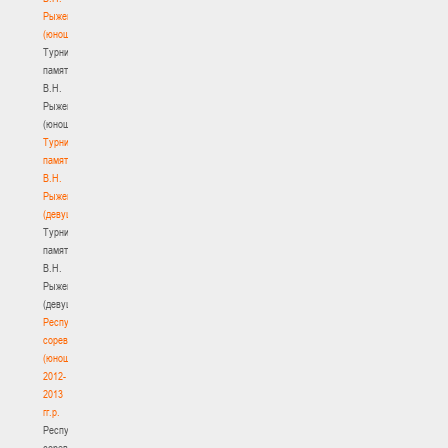
Рыженкова
(юноши)
Турнир
памяти
В.Н.
Рыженкова
(юноши)
Турнир
памяти
В.Н.
Рыженкова
(девушки)
Турнир
памяти
В.Н.
Рыженкова
(девушки)
Республиканские
соревнования
(юноши)
2012-
2013
гг.р.
Республиканские
соревнования