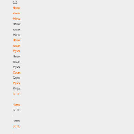
3х3
Национальная
команда.
Женщины
Национальная
команда.
Женщины
Национальная
команда.
Мужчины
Национальная
команда.
Мужчины
Соревнования
Соревнования
Мужчины
Мужчины
BETERA
-
Чемпионат
BETERA
-
Чемпионат
BETERA
-