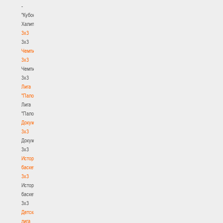
-
"Кубок
Халипского"
3x3
3x3
Чемпионат
3х3
Чемпионат
3х3
Лига
"Палова"
Лига
"Палова"
Документы
3х3
Документы
3х3
История
баскетбола
3х3
История
баскетбола
3х3
Детская
лига