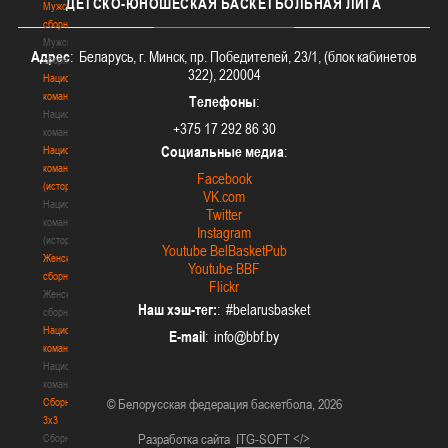
ДЕТСКО-ЮНОШЕСКАЯ
БАСКЕТБОЛЬНАЯ ЛИГА
Мужские
сборные
Мужские
Адрес
: Беларусь, г. Минск, пр. Победителей, 23/1, (блок кабинетов
сборные
322), 220004
Национальная
команда
Телефоны
:
Национальная
+375 17 292 86 30
команда
Социальные медиа
:
Национальная
команда
Facebook
(история)
VK.com
Национальная
Twitter
команда
Instagram
(история)
Youtube BelBasketPub
Женские
Youtube BBF
сборные
Flickr
Женские
Наш хэш-тег:
: #belarusbasket
сборные
Национальная
E-mail
:
команда
Национальная
команда
Сборные
© Белорусская федерация баскетбола, 2026
3х3
Разработка сайта
ITG-SOFT </>
Сборные