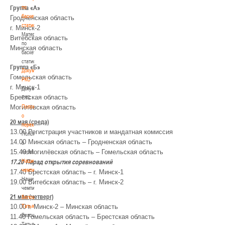
по
Группа «А»
баскетбольной
Гродненская область
статистике
г. Минск-2
Материалы
Витебская область
по
Минская
область
баскетбольной
статистике
Группа «Б»
Документы
Гомельская область
РКС
г. Минск-1
Документы
Брестская область
РКС
Положение
Могилёвская
область
о
20 мая (среда)
переходах
13.00 Регистрация участников и мандатная комиссия
Положение
14.00
Минская
область
–
Гродненская
область
о
15.40
Могилёвская
область
–
Гомельская
область
переходах
Наши
17.20
Парад открытия соревнований
чемпионы
17.40
Брестская
область –
г. Минск-1
Наши
19.00
Витебская
область –
г. Минск-2
чемпионы
21 мая (четверг)
Белошапко
Татьяна
10.00
г. Минск-2
–
Минская
область
Белошапко
11.40
Гомельская
область
–
Брестская
область
Татьяна