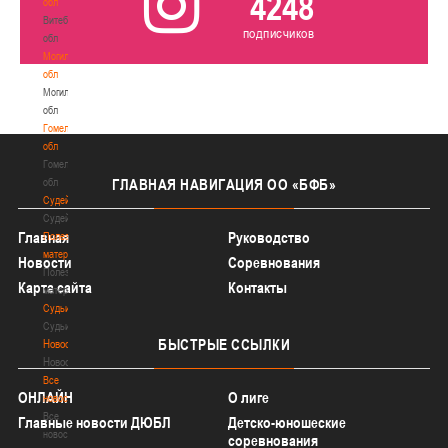
4248
обл
Витебская
подписчиков
обл
Могилевская
обл
Могилевская
обл
Гомельская
обл
Гомельская
обл
ГЛАВНАЯ
НАВИГАЦИЯ ОО «БФБ»
Судейство
Судейство
Главная
Руководство
Полезные
материалы
Новости
Соревнования
Полезные
Карта сайта
Контакты
материалы
Судьи
Судьи
БЫСТРЫЕ
ССЫЛКИ
Новости
Новости
Все
ОНЛАЙН
О лиге
новости
Все
Главные новости ДЮБЛ
Детско-юношеские
новости
соревнования