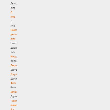
Детская
лига
О
лиге
О
лиге
Новости
детской
лиги
Новости
детской
лиги
Юноши
Юноши
Девушки
Девушки
Документы
Документы
Фото
Фото
Другие
Другие
Турнир
памяти
В.Н.