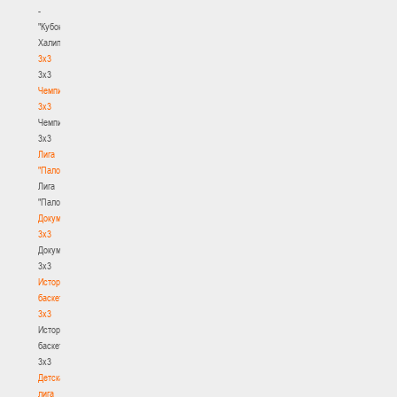
-
"Кубок
Халипского"
3x3
3x3
Чемпионат
3х3
Чемпионат
3х3
Лига
"Палова"
Лига
"Палова"
Документы
3х3
Документы
3х3
История
баскетбола
3х3
История
баскетбола
3х3
Детская
лига