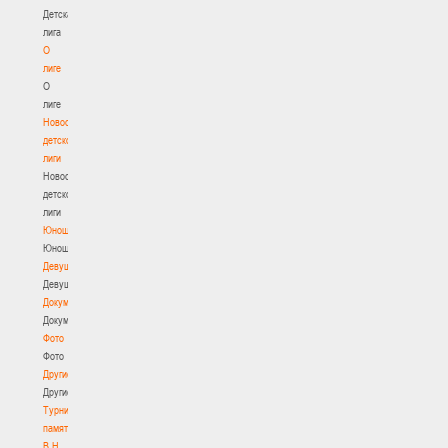
Детская
лига
О
лиге
О
лиге
Новости
детской
лиги
Новости
детской
лиги
Юноши
Юноши
Девушки
Девушки
Документы
Документы
Фото
Фото
Другие
Другие
Турнир
памяти
В.Н.