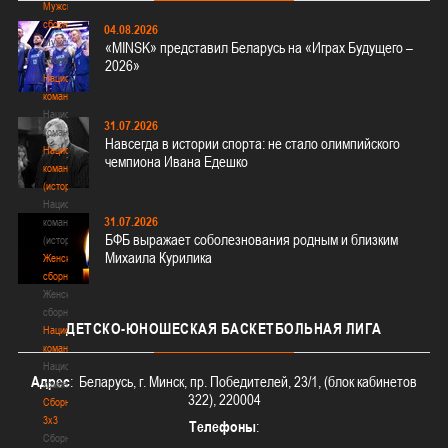
Мужские
сборные
04.08.2026
Мужские
«MINSK» представил Беларусь на «Играх Будущего –
сборные
2026»
Национальная
команда
Национальная
31.07.2026
команда
Навсегда в истории спорта: не стало олимпийского
Национальная
чемпиона Ивана Едешко
команда
(история)
Национальная
31.07.2026
команда
БФБ выражает соболезнования родным и близким
(история)
Михаила Курилика
Женские
сборные
Женские
сборные
ДЕТСКО-ЮНОШЕСКАЯ
БАСКЕТБОЛЬНАЯ ЛИГА
Национальная
команда
Национальная
Адрес
: Беларусь, г. Минск, пр. Победителей, 23/1, (блок кабинетов
команда
322), 220004
Сборные
3х3
Телефоны
:
Сборные