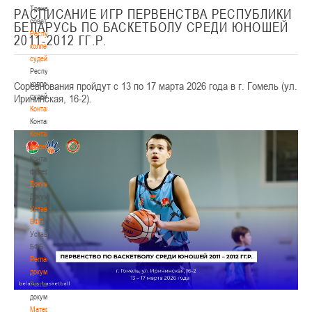
Тренерский
РАСПИСАНИЕ ИГР ПЕРВЕНСТВА РЕСПУБЛИКИ
совет
БЕЛАРУСЬ ПО БАСКЕТБОЛУ СРЕДИ ЮНОШЕЙ
Республиканская
2011-2012 ГГ.Р.
коллегия
судей
Республиканская
Соревнования пройдут с 13 по 17 марта 2026 года в г. Гомель (ул.
коллегия
Ирининская, 16-2).
судей
Контакты
Контакты
Контакты
федерации
Контакты
федерации
Документы
Документы
Устав
БФБ
Устав
БФБ
Регламентирующие
документы
Регламентирующие
документы
Материалы