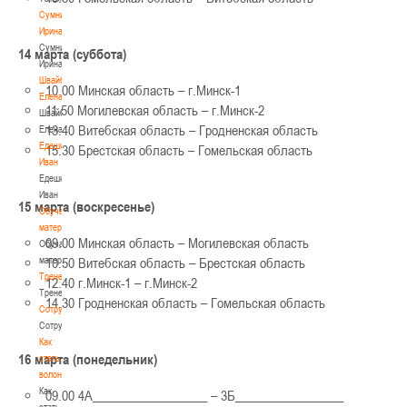
Сумникова
Ирина
Сумникова
14 марта (суббота)
Ирина
Швайбович
10.00 Минская область – г.Минск-1
Елена
11.50 Могилевская область – г.Минск-2
Швайбович
13.40 Витебская область – Гродненская область
Елена
Едешко
15.30 Брестская область – Гомельская область
Иван
Едешко
Иван
15 марта (воскресенье)
Обучающие
материалы
09.00 Минская область – Могилевская область
Обучающие
материалы
10.50 Витебская область – Брестская область
Тренерам
12.40 г.Минск-1 – г.Минск-2
Тренерам
14.30 Гродненская область – Гомельская область
Сотрудничество
Сотрудничество
Как
16 марта (понедельник)
стать
волонтером
Как
09.00 4А__________________ – 3Б_________________
стать