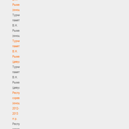
Рыженкова
(юноши)
Турнир
памяти
В.Н.
Рыженкова
(юноши)
Турнир
памяти
В.Н.
Рыженкова
(девушки)
Турнир
памяти
В.Н.
Рыженкова
(девушки)
Республиканские
соревнования
(юноши)
2012-
2013
гг.р.
Республиканские
соревнования