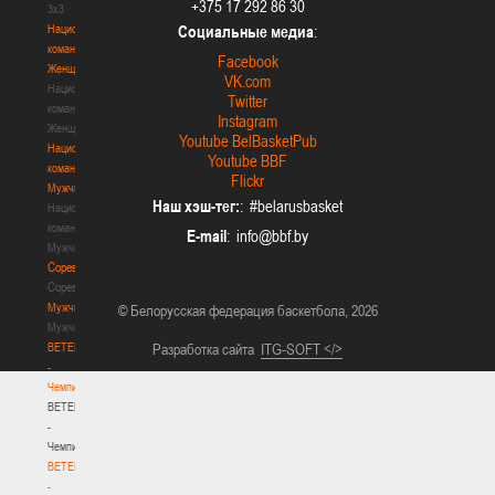
+375 17 292 86 30
3х3
Национальная
Социальные медиа
:
команда.
Facebook
Женщины
VK.com
Национальная
Twitter
команда.
Instagram
Женщины
Youtube BelBasketPub
Национальная
Youtube BBF
команда.
Flickr
Мужчины
Наш хэш-тег:
: #belarusbasket
Национальная
команда.
E-mail
:
Мужчины
Соревнования
Соревнования
Мужчины
© Белорусская федерация баскетбола, 2026
Мужчины
BETERA
Разработка сайта
ITG-SOFT </>
-
Чемпионат
BETERA
-
Чемпионат
BETERA
-