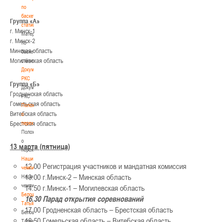
по
баскетбольной
Группа «А»
статистике
г. Минск-1
Материалы
г. Минск-2
по
Минская область
баскетбольной
Могилёвская область
статистике
Документы
РКС
Группа «Б»
Документы
Гродненская область
РКС
Гомельская область
Положение
Витебская область
о
переходах
Брестская область
Положение
о
13 марта (пятница)
переходах
Наши
12.00 Регистрация участников и мандатная комиссия
чемпионы
13.00 г.Минск-2 – Минская область
Наши
чемпионы
14.50 г.Минск-1 – Могилевская область
Белошапко
16.30
Парад открытия соревнований
Татьяна
17.00 Гродненская область – Брестская область
Белошапко
18.50 Гомельская область – Витебская область
Татьяна