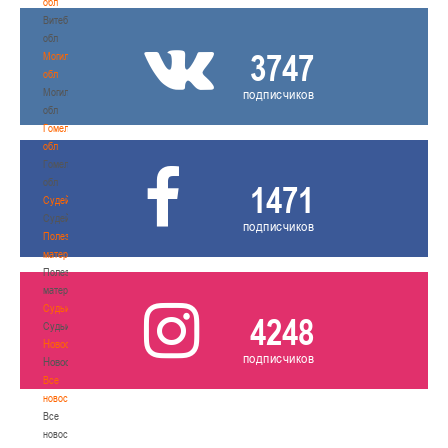
обл
Витебская
обл
3747
Могилевская
обл
Могилевская
подписчиков
обл
Гомельская
обл
Гомельская
обл
1471
Судейство
Судейство
подписчиков
Полезные
материалы
Полезные
материалы
Судьи
4248
Судьи
Новости
подписчиков
Новости
Все
новости
Все
новости