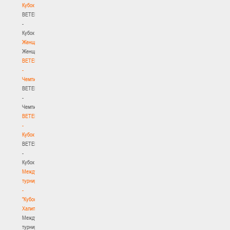
Кубок
BETERA
-
Кубок
Женщины
Женщины
BETERA
-
Чемпионат
BETERA
-
Чемпионат
BETERA
-
Кубок
BETERA
-
Кубок
Международный
турнир
-
"Кубок
Халипского"
Международный
турнир