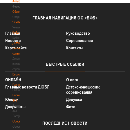
Федерация
Федерация
Сборные
Сборные
ГЛАВНАЯ
НАВИГАЦИЯ ОО «БФБ»
Чемпионат
Чемпионат
Кубок
Главная
Руководство
Кубок
Новости
Соревнования
Детско-
Карта сайта
Контакты
юношеские
соревнования
Детско-
БЫСТРЫЕ
ССЫЛКИ
юношеские
соревнования
Еврокубки
ОНЛАЙН
О лиге
Еврокубки
Разное
Главные новости ДЮБЛ
Детско-юношеские
Разное
соревнования
Баскетбол
Юноши
Девушки
3х3
Баскетбол
Документы
Фото
3х3
Лого[modid=121]
Сборные
ПОСЛЕДНИЕ
НОВОСТИ
Сборные