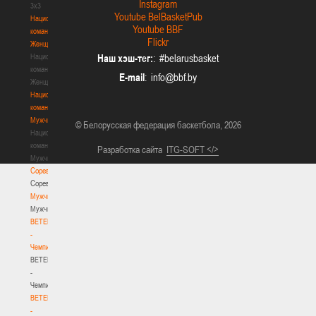
Instagram
3х3
Youtube BelBasketPub
Национальная
Youtube BBF
команда.
Flickr
Женщины
Национальная
Наш хэш-тег:
: #belarusbasket
команда.
E-mail
:
Женщины
Национальная
команда.
Мужчины
© Белорусская федерация баскетбола, 2026
Национальная
команда.
Разработка сайта
ITG-SOFT </>
Мужчины
Соревнования
Соревнования
Мужчины
Мужчины
BETERA
-
Чемпионат
BETERA
-
Чемпионат
BETERA
-