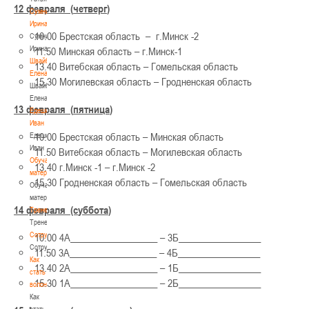
12 февраля
(
четверг
)
Сумникова
Ирина
10.00 Брестская область – г.Минск -2
Сумникова
Ирина
11.50 Минская область – г.Минск-1
Швайбович
13.40 Витебская область – Гомельская область
Елена
15.30 Могилевская область – Гродненская область
Швайбович
Елена
13 февраля
(
пятница
)
Едешко
Иван
10.00 Брестская область – Минская область
Едешко
Иван
11.50 Витебская область – Могилевская область
Обучающие
13.40 г.Минск -1 – г.Минск -2
материалы
15.30 Гродненская область – Гомельская область
Обучающие
материалы
14 февраля
(с
уббота
)
Тренерам
Тренерам
Сотрудничество
10.00 4А__________________ – 3Б_________________
Сотрудничество
11.50 3А__________________ – 4Б_________________
Как
13.40 2А__________________ – 1Б_________________
стать
15.30 1А__________________ – 2Б_________________
волонтером
Как
стать