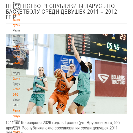
Тренерский
ПЕРВЕНСТВО РЕСПУБЛИКИ БЕЛАРУСЬ ПО
совет
БАСКЕТБОЛУ СРЕДИ ДЕВУШЕК 2011 – 2012
Республиканская
ГГ.Р.
коллегия
судей
Республиканская
коллегия
судей
Контакты
Контакты
Контакты
федерации
Контакты
федерации
Документы
Документы
Устав
БФБ
Устав
БФБ
Регламентирующие
документы
Регламентирующие
С 11 по 15 февраля 2026 года в Гродно (ул. Врублевского, 92)
документы
пройдут Республиканские соревнования среди девушек 2011 –
Материалы