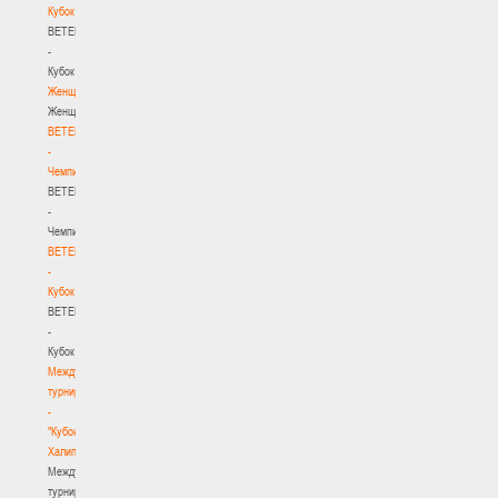
Кубок
BETERA
-
Кубок
Женщины
Женщины
BETERA
-
Чемпионат
BETERA
-
Чемпионат
BETERA
-
Кубок
BETERA
-
Кубок
Международный
турнир
-
"Кубок
Халипского"
Международный
турнир