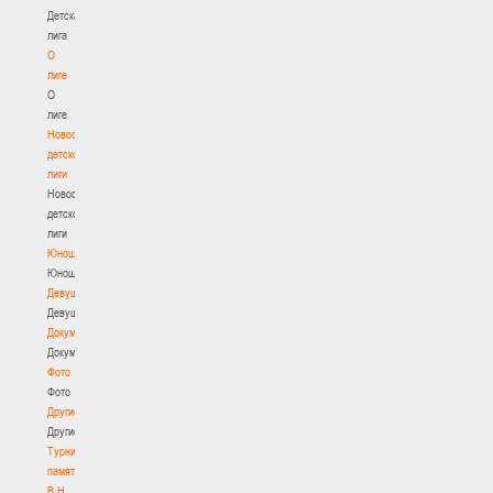
Детская
лига
О
лиге
О
лиге
Новости
детской
лиги
Новости
детской
лиги
Юноши
Юноши
Девушки
Девушки
Документы
Документы
Фото
Фото
Другие
Другие
Турнир
памяти
В.Н.