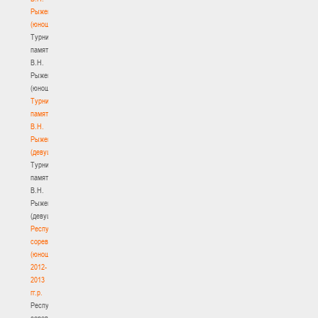
Рыженкова
(юноши)
Турнир
памяти
В.Н.
Рыженкова
(юноши)
Турнир
памяти
В.Н.
Рыженкова
(девушки)
Турнир
памяти
В.Н.
Рыженкова
(девушки)
Республиканские
соревнования
(юноши)
2012-
2013
гг.р.
Республиканские
соревнования