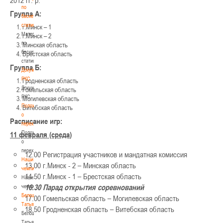
2012 гг. р.
по
Группа А:
баскетбольной
статистике
г.Минск – 1
Материалы
г.Минск – 2
по
Минская область
баскетбольной
Брестская область
статистике
Группа Б:
Документы
РКС
Гродненская область
Документы
Гомельская область
РКС
Могилевская область
Положение
Витебская область
о
Расписание игр:
переходах
Положение
11 февраля (среда
)
о
переходах
12.00 Регистрация участников и мандатная комиссия
Наши
13.00 г.Минск - 2 – Минская область
чемпионы
14.50 г.Минск - 1 – Брестская область
Наши
16.30
Парад открытия соревнований
чемпионы
Белошапко
17.00 Гомельская область – Могилевская область
Татьяна
18.50 Гродненская область – Витебская область
Белошапко
Татьяна