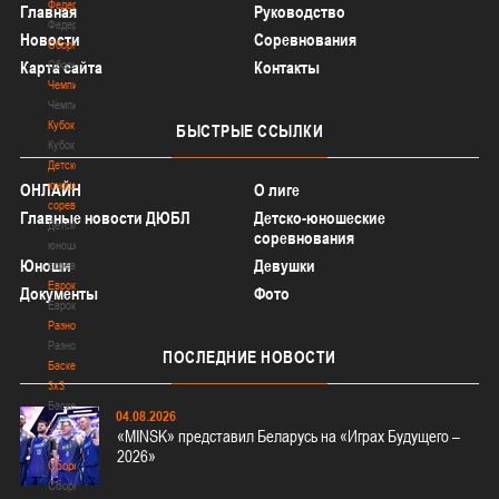
Федерация
Главная
Руководство
Федерация
Новости
Соревнования
Сборные
Сборные
Карта сайта
Контакты
Чемпионат
Чемпионат
Кубок
БЫСТРЫЕ
ССЫЛКИ
Кубок
Детско-
юношеские
ОНЛАЙН
О лиге
соревнования
Главные новости ДЮБЛ
Детско-юношеские
Детско-
соревнования
юношеские
Юноши
Девушки
соревнования
Еврокубки
Документы
Фото
Еврокубки
Разное
Разное
ПОСЛЕДНИЕ
НОВОСТИ
Баскетбол
3х3
Баскетбол
04.08.2026
3х3
«MINSK» представил Беларусь на «Играх Будущего –
Лого[modid=121]
2026»
Сборные
Сборные