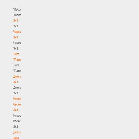
-
"Кубок
Халипского"
3x3
3x3
Чемпионат
3х3
Чемпионат
3х3
Лига
"Палова"
Лига
"Палова"
Документы
3х3
Документы
3х3
История
баскетбола
3х3
История
баскетбола
3х3
Детская
лига