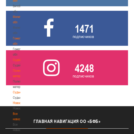
обл
Витебская
обл
Могилевская
обл
1471
Могилевская
обл
подписчиков
Гомельская
обл
Гомельская
обл
Судейство
4248
Судейство
Полезные
подписчиков
материалы
Полезные
материалы
Судьи
Судьи
Новости
Новости
Все
новости
ГЛАВНАЯ
НАВИГАЦИЯ ОО «БФБ»
Все
новости