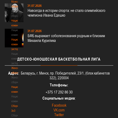
Мужские
31.07.2026
сборные
Навсегда в истории спорта: не стало олимпийского
Мужские
чемпиона Ивана Едешко
сборные
Национальная
команда
Национальная
31.07.2026
команда
БФБ выражает соболезнования родным и близким
Национальная
Михаила Курилика
команда
(история)
Национальная
команда
ДЕТСКО-ЮНОШЕСКАЯ
БАСКЕТБОЛЬНАЯ ЛИГА
(история)
Женские
Адрес
: Беларусь, г. Минск, пр. Победителей, 23/1, (блок кабинетов
сборные
322), 220004
Женские
сборные
Телефоны
:
Национальная
+375 17 292 86 30
команда
Национальная
Социальные медиа
:
команда
Facebook
Сборные
VK.com
3х3
Twitter
Сборные