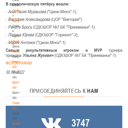
В символическую пятёрку вошли:
волонтером
Спонсоры
-
Анастасия Мурашова
("Цмокі-Мінск"-1);
и
-
Виктория Александрова
(ЦОР "Виктория");
партнеры
Спонсоры
-
Рената Брось
(СДЮШОР №7 БК "Принеманье"-1);
и
-
Полина Юрова
(СДЮШОР "Горизонт"-2);
партнеры
Школы
-
Мария Антонюк
("Цмокі-Мінск"-1).
Школы
Самым результативным игроком и MVP
турнира
Минск
признана
Ульяна Жукевич
(СДЮШОР №7 БК "Принеманье"-1).
Минск
Минская
ФОТОГРАФИИ
обл
30.05.2022
Минская
обл
Брестская
обл
ПРИСОЕДИНЯЙТЕСЬ
К
НАМ
Брестская
обл
Гродненская
обл
Гродненская
обл
3747
Витебская