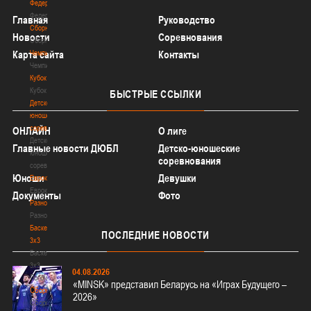
Федерация
Федерация
Главная
Руководство
Сборные
Новости
Соревнования
Сборные
Чемпионат
Карта сайта
Контакты
Чемпионат
Кубок
Кубок
БЫСТРЫЕ
ССЫЛКИ
Детско-
юношеские
соревнования
ОНЛАЙН
О лиге
Детско-
Главные новости ДЮБЛ
Детско-юношеские
юношеские
соревнования
соревнования
Юноши
Девушки
Еврокубки
Еврокубки
Документы
Фото
Разное
Разное
Баскетбол
ПОСЛЕДНИЕ
НОВОСТИ
3х3
Баскетбол
3х3
04.08.2026
Лого[modid=121]
«MINSK» представил Беларусь на «Играх Будущего –
Сборные
2026»
Сборные