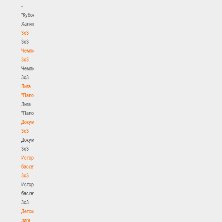
-
"Кубок
Халипского"
3x3
3x3
Чемпионат
3х3
Чемпионат
3х3
Лига
"Палова"
Лига
"Палова"
Документы
3х3
Документы
3х3
История
баскетбола
3х3
История
баскетбола
3х3
Детская
лига