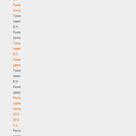
Рыженкова
(юноши)
Турнир
памяти
В.Н.
Рыженкова
(юноши)
Турнир
памяти
В.Н.
Рыженкова
(девушки)
Турнир
памяти
В.Н.
Рыженкова
(девушки)
Республиканские
соревнования
(юноши)
2012-
2013
гг.р.
Республиканские
соревнования