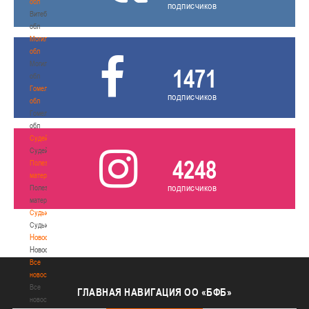
обл
подписчиков
Витебская
обл
Могилевская
обл
Могилевская
1471
обл
Гомельская
подписчиков
обл
Гомельская
обл
Судейство
Судейство
4248
Полезные
материалы
подписчиков
Полезные
материалы
Судьи
Судьи
Новости
Новости
Все
новости
Все
ГЛАВНАЯ
НАВИГАЦИЯ ОО «БФБ»
новости