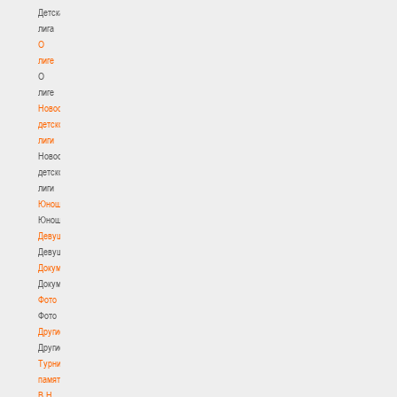
Детская
лига
О
лиге
О
лиге
Новости
детской
лиги
Новости
детской
лиги
Юноши
Юноши
Девушки
Девушки
Документы
Документы
Фото
Фото
Другие
Другие
Турнир
памяти
В.Н.