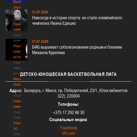
Мужские
сборные
31.07.2026
Мужские
Навсегда в истории спорта: не стало олимпийского
сборные
чемпиона Ивана Едешко
Национальная
команда
Национальная
команда
31.07.2026
Национальная
БФБ выражает соболезнования родным и близким
команда
Михаила Курилика
(история)
Национальная
команда
(история)
ДЕТСКО-ЮНОШЕСКАЯ
БАСКЕТБОЛЬНАЯ ЛИГА
Женские
сборные
Адрес
: Беларусь, г. Минск, пр. Победителей, 23/1, (блок кабинетов
Женские
322), 220004
сборные
Национальная
Телефоны
:
команда
+375 17 292 86 30
Национальная
команда
Социальные медиа
:
Сборные
Facebook
3х3
VK.com
Сборные