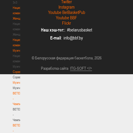
Twitter
3х3
Instagram
Национальная
Youtube BelBasketPub
команда.
Youtube BBF
Женщины
Flickr
Национальная
команда.
Наш хэш-тег:
: #belarusbasket
Женщины
E-mail
:
Национальная
команда.
Мужчины
Национальная
© Белорусская федерация баскетбола, 2026
команда.
Мужчины
Разработка сайта
ITG-SOFT </>
Соревнования
Соревнования
Мужчины
Мужчины
BETERA
-
Чемпионат
BETERA
-
Чемпионат
BETERA
-