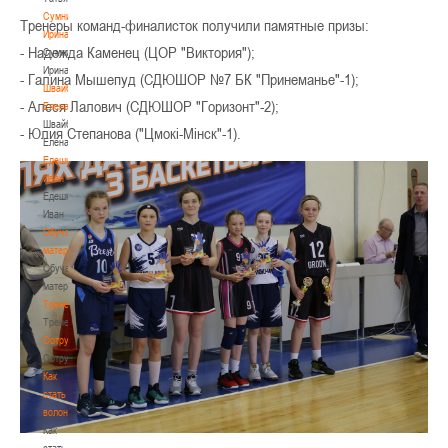
Сумникова
Тренеры команд-финалисток получили памятные призы:
Ирина
- Надежда Каменец (ЦОР "Виктория");
Сумникова
Ирина
- Галина Мышепуд (СДЮШОР №7 БК "Принеманье"-1);
Швайбович
- Алеся Лалович (СДЮШОР "Горизонт"-2);
Елена
Швайбович
- Юлия Степанова ("Цмокі-Мінск"-1).
Елена
Едешко
Иван
Едешко
Иван
Обучающие
материалы
Обучающие
материалы
Тренерам
Тренерам
Сотрудничество
Сотрудничество
Как
стать
волонтером
Как
стать