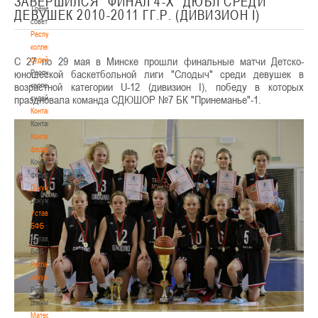
ЗАВЕРШИЛСЯ "ФИНАЛ 4-Х" ДЮБЛ СРЕДИ
Тренерский
ДЕВУШЕК 2010-2011 ГГ.Р. (ДИВИЗИОН I)
совет
Республиканская
коллегия
С 27 по 29 мая в Минске прошли финальные матчи Детско-
судей
юношеской баскетбольной лиги "Слодыч" среди девушек в
Республиканская
возрастной категории U-12 (дивизион I), победу в которых
коллегия
праздновала команда СДЮШОР №7 БК "Принеманье"-1.
судей
Контакты
Контакты
Контакты
федерации
Контакты
федерации
Документы
Документы
Устав
БФБ
Устав
БФБ
Регламентирующие
документы
Регламентирующие
документы
Материалы