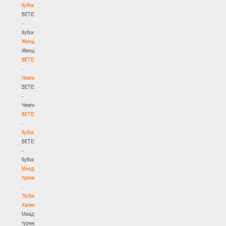
Кубок
BETERA
-
Кубок
Женщины
Женщины
BETERA
-
Чемпионат
BETERA
-
Чемпионат
BETERA
-
Кубок
BETERA
-
Кубок
Международный
турнир
-
"Кубок
Халипского"
Международный
турнир