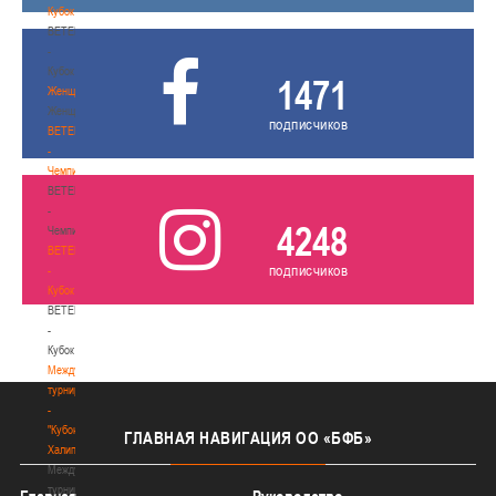
Кубок
BETERA
-
Кубок
1471
Женщины
Женщины
подписчиков
BETERA
-
Чемпионат
BETERA
-
4248
Чемпионат
BETERA
подписчиков
-
Кубок
BETERA
-
Кубок
Международный
турнир
-
"Кубок
ГЛАВНАЯ
НАВИГАЦИЯ ОО «БФБ»
Халипского"
Международный
турнир