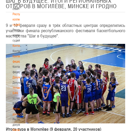
ШАГ В БУДУЩЕЕ. ИТОГИ РЕГИОНАЛЬНЫХ
Тренерский
ОТБОРОВ В МОГИЛЁВЕ, МИНСКЕ И ГРОДНО
совет
Республиканская
коллегия
9 и 10 февраля сразу в трёх областных центрах определились
судей
участники финала республиканского фестиваля баскетбольного
Республиканская
мастерства "Шаг в будущее".
коллегия
судей
Контакты
Контакты
Контакты
федерации
Контакты
федерации
Документы
Документы
Устав
БФБ
Устав
БФБ
Регламентирующие
документы
Регламентирующие
документы
Итоги тура в Могилёве (9 февраля, 20 участников)
Материалы