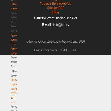
Youtube BelBasketPub
Рыженкова
Youtube BBF
(юноши)
Flickr
Турнир
памяти
Наш хэш-тег:
: #belarusbasket
В.Н.
E-mail
:
Рыженкова
(юноши)
Турнир
памяти
© Белорусская федерация баскетбола, 2026
В.Н.
Рыженкова
Разработка сайта
ITG-SOFT </>
(девушки)
Турнир
памяти
В.Н.
Рыженкова
(девушки)
Республиканские
соревнования
(юноши)
2012-
2013
гг.р.
Республиканские
соревнования