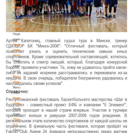
Мужские
сборные
Мужские
сборные
Национальная
команда
Национальная
команда
Артём Капитонец, главный судья тура в Минске, тренер
Национальная
СДЮШОР БК "Минск-2006": "Отличный фестиваль, который
команда
позволяет узнать и оценить технические навыки юных
(история)
спортсменов. Кроме соревновательной составляющей, хотелось
Национальная
бы отметить и спектр эмоций, который, благодаря конкурсной
команда
борьбе, проявили участники. Те, кому не удавалось пройти какое-
(история)
либо из заданий искренне расстраивались и переживали из-за
Женские
неудачи. В свою очередь, победители безгранично радовались и
сборные
наслаждались своим успехом".
Женские
Справочно:
сборные
Национальная
Республиканский фестиваль баскетбольного мастерства «Шаг в
команда
будущее» - совместный проект БФБ и компании "5 Элемент",
Национальная
который проходит в нашей стране впервые. Участие в турнире
команда
принимают юноши и девушки 2007-2008 годов рождения. В
Сборные
региональном этапе количество спортсменов от каждой школы не
3х3
ограничено. В финальную часть фестиваля, которая пройдёт на
Сборные
Falcon Club Арене 24 февраля непосредственно перед матчем