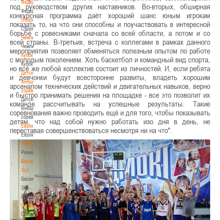
Федерация
под руководством других наставников. Во-вторых, обширная
Федерация
конкурсная программа даёт хороший шанс юным игрокам
Сборные
показать то, на что они способны и поучаствовать в интересной
Сборные
борьбе с ровесниками сначала со всей области, а потом и со
Чемпионат
всей страны. В-третьих, встреча с коллегами в рамках данного
Чемпионат
мероприятия позволяет обменяться полезным опытом по работе
Кубок
с молодым поколением. Хоть баскетбол и командный вид спорта,
Кубок
но всё же любой коллектив состоит из личностей. И, если ребята
Детско-
и девчонки будут всесторонне развиты, владеть хорошим
юношеские
арсеналом технических действий и двигательных навыков, верно
соревнования
и быстро принимать решения на площадке - все это позволит их
Детско-
команде рассчитывать на успешные результаты. Такие
юношеские
соревнования важно проводить ещё и для того, чтобы показывать
соревнования
детям, что над собой нужно работать изо дня в день, не
Еврокубки
переставая совершенствоваться несмотря ни на что".
Еврокубки
Разное
Разное
Баскетбол
3х3
Баскетбол
3х3
Лого[modid=121]
Сборные
Сборные