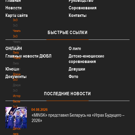
Главная
Руководство
-
Новости
Соревнования
"Кубок
Халипского"
Карта сайта
Контакты
3x3
3x3
Чемпионат
БЫСТРЫЕ
ССЫЛКИ
3х3
Чемпионат
3х3
ОНЛАЙН
О лиге
Лига
Главные новости ДЮБЛ
Детско-юношеские
"Палова"
соревнования
Лига
Юноши
Девушки
"Палова"
Документы
Документы
Фото
3х3
Документы
3х3
ПОСЛЕДНИЕ
НОВОСТИ
История
баскетбола
3х3
04.08.2026
История
«MINSK» представил Беларусь на «Играх Будущего –
баскетбола
2026»
3х3
Детская
лига