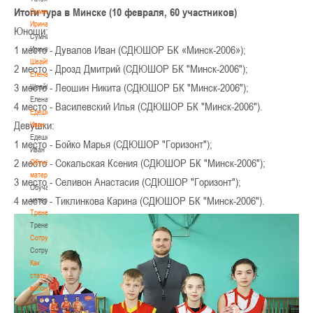
Итоги тура в Минске (10 февраля, 60 участников)
Сумникова
Ирина
Юноши:
Сумникова
1 место - Дувалов Иван (СДЮШОР БК «Минск-2006»);
Ирина
Швайбович
2 место - Дрозд Дмитрий (СДЮШОР БК "Минск-2006");
Елена
3 место - Леошин Никита (СДЮШОР БК "Минск-2006");
Швайбович
Елена
4 место - Василевский Илья (СДЮШОР БК "Минск-2006").
Едешко
Девушки:
Иван
Едешко
1 место - Бойко Марья (СДЮШОР "Горизонт");
Иван
2 место - Сокальская Ксения (СДЮШОР БК "Минск-2006");
Обучающие
материалы
3 место - Селивон Анастасия (СДЮШОР "Горизонт");
Обучающие
4 место - Тиклинкова Карина (СДЮШОР БК "Минск-2006").
материалы
Тренерам
Тренерам
Сотрудничество
Сотрудничество
Как
стать
волонтером
Как
стать