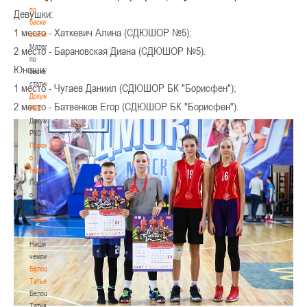
по
Девушки:
баскетбольной
1 место - Хаткевич Алина (СДЮШОР №5);
статистике
Материалы
2 место - Барановская Диана (СДЮШОР №5).
по
Юноши:
баскетбольной
статистике
1 место - Чугаев Даниил (СДЮШОР БК "Борисфен");
Документы
2 место - Батвенков Егор (СДЮШОР БК "Борисфен").
РКС
Документы
РКС
Положение
о
переходах
Положение
о
переходах
Наши
чемпионы
Наши
чемпионы
Белошапко
Татьяна
Белошапко
Татьяна