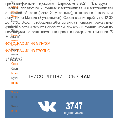
3х3
пре-квалификации мужского Евробаскета-2021 "Беларусь -
Национальная
Швеция" попадут по 2 лучших баскетболиста и баскетболистки
команда.
от каждой области (всего 24 участника), а также по 4 юноши и
Женщины
девушки из Минска (8 участников). Соревнования пройдут с 12.30
Национальная
до 15.00. Вход - свободный.БФБ организует онлайн трансляцию
команда.
финала в сети интернет.Победители, призеры и лучшие игроки по
Женщины
номинациям получат памятные призы и подарки от компании "5
Национальная
Элемент".
команда.
ФОТОГРАФИИ ИЗ МИНСКА
Мужчины
Национальная
ФОТОГРАФИИ ИЗ ГРОДНО
команда.
11.02.2019
Мужчины
Соревнования
Соревнования
Мужчины
ПРИСОЕДИНЯЙТЕСЬ
К
НАМ
Мужчины
BETERA
-
Чемпионат
BETERA
-
3747
Чемпионат
BETERA
подписчиков
-