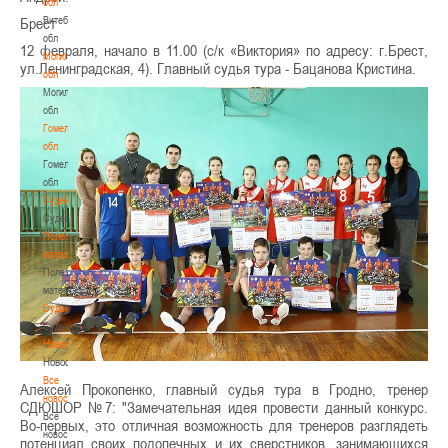
обл
Витебская
Брест
обл
12 февраля, начало в 11.00 (с/к «Виктория» по адресу: г.Брест,
Могилевская
ул.Ленинградская, 4). Главный судья тура - Бацанова Кристина.
обл
Могилевская
обл
Гомельская
обл
Гомельская
обл
Судейство
Судейство
Полезные
материалы
Полезные
материалы
Судьи
Судьи
Новости
Новости
Все
Алексей Прокопенко, главный судья тура в Гродно, тренер
новости
СДЮШОР №7: "Замечательная идея провести данный конкурс.
Все
Во-первых, это отличная возможность для тренеров разглядеть
новости
потенциал своих подопечных и их сверстников, занимающихся