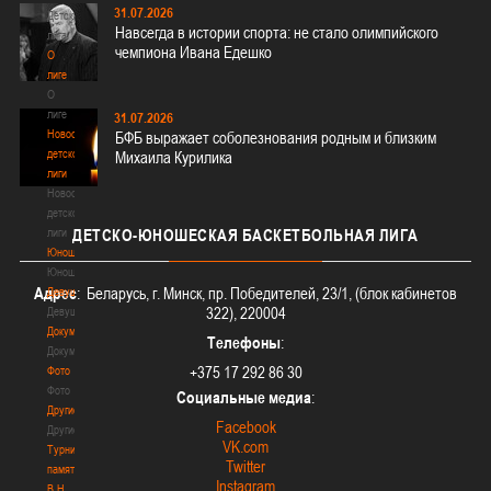
31.07.2026
Детская
Навсегда в истории спорта: не стало олимпийского
лига
чемпиона Ивана Едешко
О
лиге
О
лиге
31.07.2026
Новости
БФБ выражает соболезнования родным и близким
детской
Михаила Курилика
лиги
Новости
детской
лиги
ДЕТСКО-ЮНОШЕСКАЯ
БАСКЕТБОЛЬНАЯ ЛИГА
Юноши
Юноши
Адрес
: Беларусь, г. Минск, пр. Победителей, 23/1, (блок кабинетов
Девушки
322), 220004
Девушки
Документы
Телефоны
:
Документы
+375 17 292 86 30
Фото
Фото
Социальные медиа
:
Другие
Facebook
Другие
VK.com
Турнир
Twitter
памяти
Instagram
В.Н.