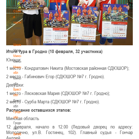
волонтером
Спонсоры
и
партнеры
Спонсоры
и
партнеры
Школы
Школы
Итоги тура в Гродно (10 февраля, 32 участника)
Минск
Юноши:
Минск
Минская
1 место - Кондратович Никита (Мостовская районная СДЮШОР);
обл
2 место - Габинович Егор (СДЮШОР №7 г. Гродно).
Минская
обл
Девушки:
Брестская
1 место - Лясковская Мария (СДЮШОР №7 г. Гродно);
обл
Брестская
2 место - Сурба Марта (СДЮШОР №7 г. Гродно).
обл
Расписание оставшихся этапов:
Гродненская
обл
Минская область
Гродненская
12 февраля, начало в 12.00 (Ледовый дворец по адресу:
обл
Молодечно, ул.В. Гостинец, 102). Главный судья - Гончар
Витебская
Андрей.