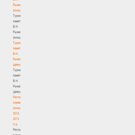
Рыженкова
(юноши)
Турнир
памяти
В.Н.
Рыженкова
(юноши)
Турнир
памяти
В.Н.
Рыженкова
(девушки)
Турнир
памяти
В.Н.
Рыженкова
(девушки)
Республиканские
соревнования
(юноши)
2012-
2013
гг.р.
Республиканские
соревнования