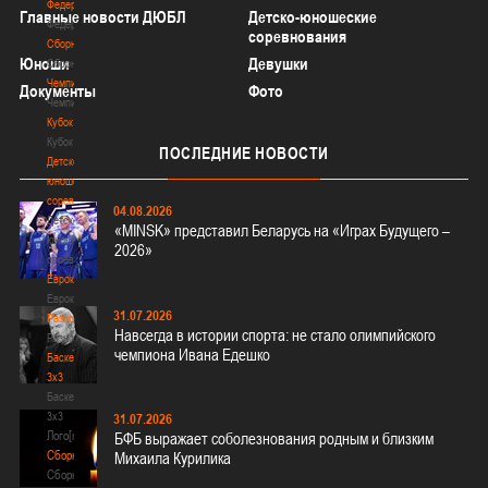
Федерация
Главные новости ДЮБЛ
Детско-юношеские
Федерация
соревнования
Сборные
Юноши
Девушки
Сборные
Чемпионат
Документы
Фото
Чемпионат
Кубок
Кубок
ПОСЛЕДНИЕ
НОВОСТИ
Детско-
юношеские
соревнования
04.08.2026
Детско-
«MINSK» представил Беларусь на «Играх Будущего –
юношеские
2026»
соревнования
Еврокубки
Еврокубки
31.07.2026
Разное
Навсегда в истории спорта: не стало олимпийского
Разное
чемпиона Ивана Едешко
Баскетбол
3х3
Баскетбол
3х3
31.07.2026
Лого[modid=121]
БФБ выражает соболезнования родным и близким
Сборные
Михаила Курилика
Сборные