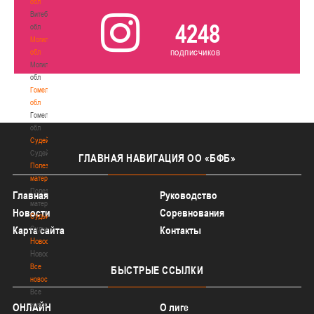
обл
Витебская
4248
обл
Могилевская
подписчиков
обл
Могилевская
обл
Гомельская
обл
Гомельская
обл
Судейство
Судейство
ГЛАВНАЯ
НАВИГАЦИЯ ОО «БФБ»
Полезные
материалы
Полезные
Главная
Руководство
материалы
Новости
Соревнования
Судьи
Судьи
Карта сайта
Контакты
Новости
Новости
Все
БЫСТРЫЕ
ССЫЛКИ
новости
Все
новости
ОНЛАЙН
О лиге