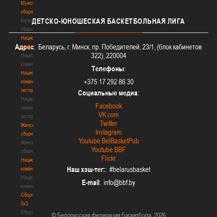
Мужские
сборные
ДЕТСКО-ЮНОШЕСКАЯ
БАСКЕТБОЛЬНАЯ ЛИГА
Мужские
сборные
Национальная
Адрес
: Беларусь, г. Минск, пр. Победителей, 23/1, (блок кабинетов
команда
322), 220004
Национальная
команда
Телефоны
:
Национальная
+375 17 292 86 30
команда
(история)
Социальные медиа
:
Национальная
Facebook
команда
VK.com
(история)
Twitter
Женские
Instagram
сборные
Youtube BelBasketPub
Женские
Youtube BBF
сборные
Flickr
Национальная
Наш хэш-тег:
: #belarusbasket
команда
Национальная
E-mail
:
команда
Сборные
3х3
Сборные
© Белорусская федерация баскетбола, 2026