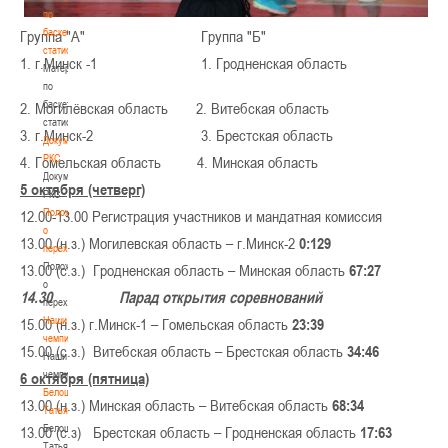
по
баскетбольной
Группа "А" Группа "Б"
статистике
1. г.Минск -1 1. Гродненская область
Материалы
по
баскетбольной
2. Могилёвcкая область 2. Витебская область
статистике
3. г.Минск-2 3. Брестская область
Документы
РКС
4. Гомельская область 4. Минская область
Документы
5 октября (четверг)
РКС
Положение
12.00-13.00 Регистрация участников и мандатная комиссия
о
13.00 (н.з.) Могилевская область – г.Минск-2
0:129
переходах
Положение
13.00 (с.з.) Гродненская область – Минская область
67:27
о
14.30 Парад открытия соревнований
переходах
Наши
15.00 (н.з.) г.Минск-1 – Гомельская область
23:39
чемпионы
15.00 (с.з.) Витебская область – Брестская область
34:46
Наши
чемпионы
6 октября (пятница)
Белошапко
13.00 (н.з.) Минская область – Витебская область
68:34
Татьяна
Белошапко
13.00 (с.з) Брестская область – Гродненская область
17:63
Татьяна