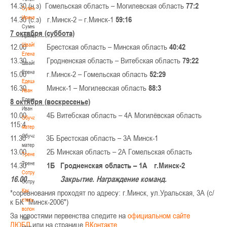
14.30 (н.з) Гомельская область – Могилевская область
77:2
Сумникова
Ирина
14.30 (с.з) г.Минск-2 – г.Минск-1
59:16
Сумникова
7 октября (суббота)
Ирина
Швайбович
12.00 Брестская область – Минская область
40:42
Елена
13.30 Гродненская область – Витебская область
79:22
Швайбович
Елена
15.00 г.Минск-2 – Гомельская область
52:29
Едешко
16.30 Минск-1 – Могилевская область
88:3
Иван
Едешко
8 октября (воскресенье)
Иван
10.00 4Б Витебская область – 4А Могилёвская область
Обучающие
115:4
материалы
Обучающие
11.30 3Б Брестская область – 3А Минск-1
материалы
13.00 2Б Минская область – 2А Гомельская область
Тренерам
Тренерам
14.30
1Б Гродненская область – 1А г.Минск-2
Сотрудничество
16.00 Закрытие. Награждение команд.
Сотрудничество
Как
*соревнования проходят по адресу: г.Минск, ул.Уральская, 3А (с/
стать
к БК "Минск-2006")
волонтером
За новостями первенства следите на
официальном сайте
Как
ДЮБЛ
или на странице
ВКонтакте
.
стать