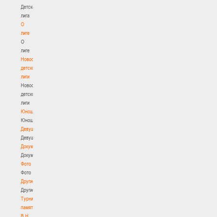
Детская
лига
О
лиге
О
лиге
Новости
детской
лиги
Новости
детской
лиги
Юноши
Юноши
Девушки
Девушки
Документы
Документы
Фото
Фото
Другие
Другие
Турнир
памяти
В.Н.