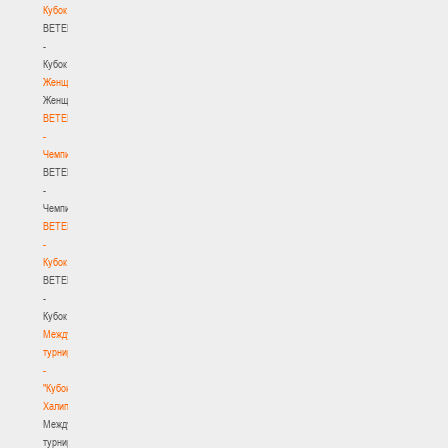
Кубок
BETERA
-
Кубок
Женщины
Женщины
BETERA
-
Чемпионат
BETERA
-
Чемпионат
BETERA
-
Кубок
BETERA
-
Кубок
Международный
турнир
-
"Кубок
Халипского"
Международный
турнир