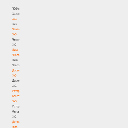
-
"Кубок
Халипского"
3x3
3x3
Чемпионат
3х3
Чемпионат
3х3
Лига
"Палова"
Лига
"Палова"
Документы
3х3
Документы
3х3
История
баскетбола
3х3
История
баскетбола
3х3
Детская
лига