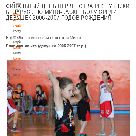
Тренерский
ФИНАЛЬНЫЙ ДЕНЬ ПЕРВЕНСТВА РЕСПУБЛИКИ
совет
БЕЛАРУСЬ ПО МИНИ-БАСКЕТБОЛУ СРЕДИ
Республиканская
ДЕВУШЕК 2006-2007 ГОДОВ РОЖДЕНИЯ
коллегия
судей
Республиканская
В финале Гродненская область и Минск.
коллегия
судей
Расписание игр (девушки 2006-2007 гг.р.)
Контакты
Контакты
Контакты
федерации
Контакты
федерации
Документы
Документы
Устав
БФБ
Устав
БФБ
Регламентирующие
документы
Регламентирующие
документы
Материалы