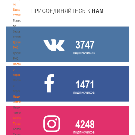
по
ПРИСОЕДИНЯЙТЕСЬ
К
НАМ
баскетбольной
статистике
Материалы
по
баскетбольной
статистике
3747
Документы
РКС
подписчиков
Документы
РКС
Положение
о
переходах
1471
Положение
о
переходах
подписчиков
Наши
чемпионы
Наши
чемпионы
Белошапко
4248
Татьяна
Белошапко
подписчиков
Татьяна