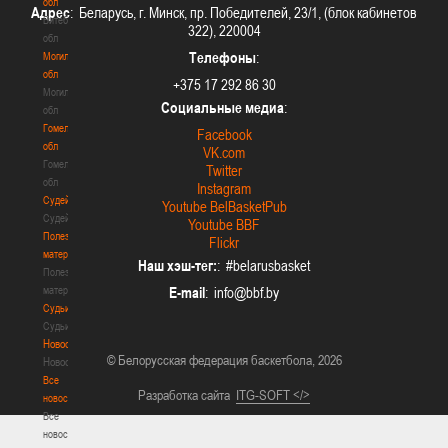
обл
Адрес
: Беларусь, г. Минск, пр. Победителей, 23/1, (блок кабинетов
Витебская
322), 220004
обл
Телефоны
:
Могилевская
обл
+375 17 292 86 30
Могилевская
Социальные медиа
:
обл
Гомельская
Facebook
обл
VK.com
Гомельская
Twitter
обл
Instagram
Судейство
Youtube BelBasketPub
Судейство
Youtube BBF
Полезные
Flickr
материалы
Наш хэш-тег:
: #belarusbasket
Полезные
материалы
E-mail
:
Судьи
Судьи
Новости
© Белорусская федерация баскетбола, 2026
Новости
Все
Разработка сайта
ITG-SOFT </>
новости
Все
новости