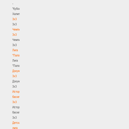
-
"Кубок
Халипского"
3x3
3x3
Чемпионат
3х3
Чемпионат
3х3
Лига
"Палова"
Лига
"Палова"
Документы
3х3
Документы
3х3
История
баскетбола
3х3
История
баскетбола
3х3
Детская
лига