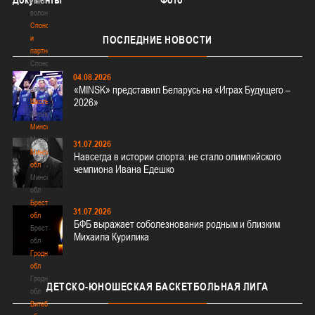
волонтером
Спонсоры
и
ПОСЛЕДНИЕ
НОВОСТИ
партнеры
Спонсоры
и
04.08.2026
«MINSK» представил Беларусь на «Играх Будущего –
партнеры
2026»
Школы
Школы
Минск
Минск
31.07.2026
Минская
Навсегда в истории спорта: не стало олимпийского
обл
чемпиона Ивана Едешко
Минская
обл
Брестская
31.07.2026
обл
БФБ выражает соболезнования родным и близким
Брестская
Михаила Курилика
обл
Гродненская
обл
Гродненская
ДЕТСКО-ЮНОШЕСКАЯ
БАСКЕТБОЛЬНАЯ ЛИГА
обл
Витебская