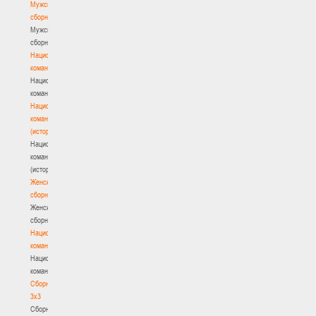
Мужские
сборные
Мужские
сборные
Национальная
команда
Национальная
команда
Национальная
команда
(история)
Национальная
команда
(история)
Женские
сборные
Женские
сборные
Национальная
команда
Национальная
команда
Сборные
3х3
Сборные