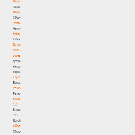
Федерация
Федерация
Сборные
Сборные
Чемпионат
Чемпионат
Кубок
Кубок
Детско-
юношеские
соревнования
Детско-
юношеские
соревнования
Еврокубки
Еврокубки
Разное
Разное
Баскетбол
3х3
Баскетбол
3х3
Лого[modid=121]
Сборные
Сборные