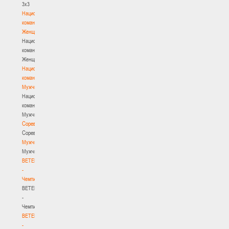
3х3
Национальная
команда.
Женщины
Национальная
команда.
Женщины
Национальная
команда.
Мужчины
Национальная
команда.
Мужчины
Соревнования
Соревнования
Мужчины
Мужчины
BETERA
-
Чемпионат
BETERA
-
Чемпионат
BETERA
-