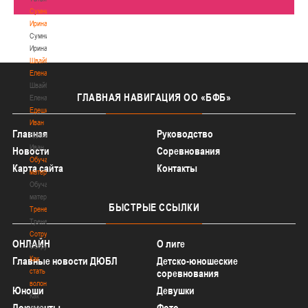
Сумникова
Ирина
Сумникова
Ирина
Швайбович
Елена
Швайбович
ГЛАВНАЯ
НАВИГАЦИЯ ОО «БФБ»
Елена
Едешко
Иван
Главная
Руководство
Едешко
Иван
Новости
Соревнования
Обучающие
Карта сайта
Контакты
материалы
Обучающие
материалы
БЫСТРЫЕ
ССЫЛКИ
Тренерам
Тренерам
Сотрудничество
ОНЛАЙН
О лиге
Сотрудничество
Как
Главные новости ДЮБЛ
Детско-юношеские
стать
соревнования
волонтером
Юноши
Девушки
Как
Документы
Фото
стать