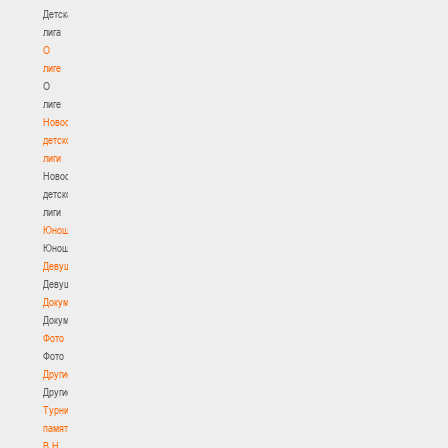
Детская
лига
О
лиге
О
лиге
Новости
детской
лиги
Новости
детской
лиги
Юноши
Юноши
Девушки
Девушки
Документы
Документы
Фото
Фото
Другие
Другие
Турнир
памяти
В.Н.