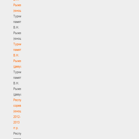
Рыженкова
(юноши)
Турнир
памяти
В.Н.
Рыженкова
(юноши)
Турнир
памяти
В.Н.
Рыженкова
(девушки)
Турнир
памяти
В.Н.
Рыженкова
(девушки)
Республиканские
соревнования
(юноши)
2012-
2013
гг.р.
Республиканские
соревнования