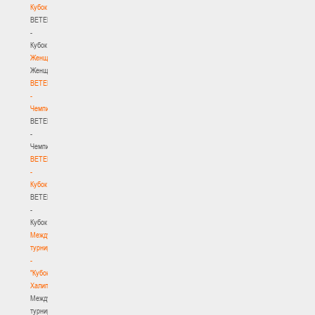
Кубок
BETERA
-
Кубок
Женщины
Женщины
BETERA
-
Чемпионат
BETERA
-
Чемпионат
BETERA
-
Кубок
BETERA
-
Кубок
Международный
турнир
-
"Кубок
Халипского"
Международный
турнир