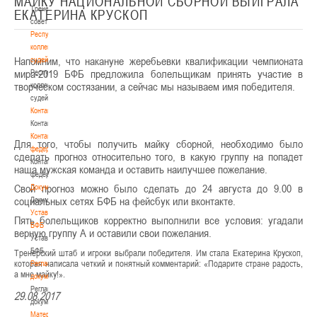
МАЙКУ НАЦИОНАЛЬНОЙ СБОРНОЙ ВЫИГРАЛА
Тренерский
ЕКАТЕРИНА КРУСКОП
совет
Республиканская
коллегия
Напомним, что накануне жеребьевки квалификации чемпионата
судей
мира-2019 БФБ предложила болельщикам принять участие в
Республиканская
творческом состязании, а сейчас мы называем имя победителя.
коллегия
судей
Контакты
Контакты
Контакты
Для того, чтобы получить майку сборной, необходимо было
федерации
сделать прогноз относительно того, в какую группу на попадет
Контакты
наша мужская команда и оставить наилучшее пожелание.
федерации
Свой прогноз можно было сделать до 24 августа до 9.00 в
Документы
социальных сетях БФБ на фейсбук или вконтакте.
Документы
Устав
Пять болельщиков корректно выполнили все условия: угадали
БФБ
верную группу А и оставили свои пожелания.
Устав
БФБ
Тренерский штаб и игроки выбрали победителя. Им стала Екатерина Крускоп,
которая написала четкий и понятный комментарий: «Подарите стране радость,
Регламентирующие
а мне майку!».
документы
Регламентирующие
29.08.2017
документы
Материалы