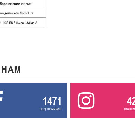
К
НАМ
1471
4
подписчиков
подпи