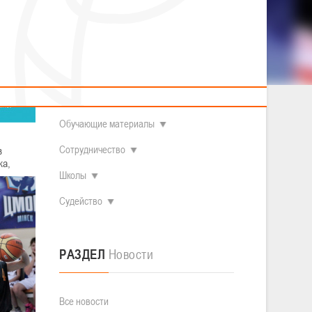
2014 гг.р.
Полезные материалы
Товарищеские игры (девушки)
О федерации
Судьи
ОДМ 2008-2009 гг.р. (девушки)
ОДМ 2008-2009 гг.р. (юноши)
Контакты
л
Первенство 2010-2011 гг.р. (юноши)
Первенство 2011-2012 гг.р. (юноши)
Документы
л
Первенство 2012-2013 гг.р. (юноши)
Наши чемпионы
Обучающие материалы
Сотрудничество
в
ка,
Школы
Судейство
РАЗДЕЛ
Новости
Все новости