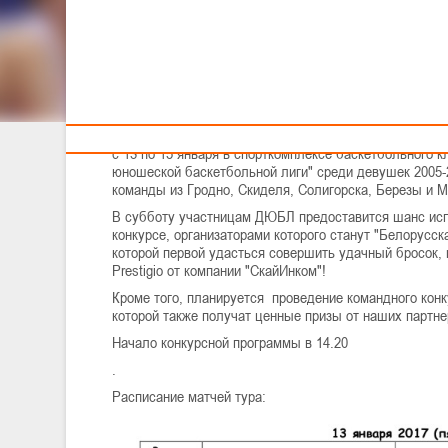
ПОДАРКИ!
Тренерам
Главный приз - настоящий планшет от компании "Скай
с 13 по 15 января в спорткомплексе баскетбольного к
юношеской баскетбольной лиги" среди девушек 2005-
команды из Гродно, Скиделя, Солигорска, Березы и М
В субботу участницам ДЮБЛ предоставится шанс испы
конкурсе, организаторами которого станут "Белорусс
которой первой удасться совершить удачный бросок,
Prestigio от компании "СкайИнком"!
Кроме того, планируется проведение командного кон
которой также получат ценные призы от наших партне
Начало конкурсной программы в 14.20
.
Расписание матчей тура: