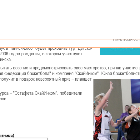
Как стать волонтером
Минск
Спонсоры и партнеры
Минская обл
Брестская обл
Гродненская об
Витебская обл
Инком"!
Могилевская об
Гомельская обл
луба "Минск-2006" будет проходить тур "Детско-
2006 годов рождения, в котором участвуют
инска.
тать везение и продемонстрировать свое мастерство, приняв участие 
кая федерация баскетбола" и компания "СкайИнком". Юная баскетболист
 получит в подарок
невероятный приз – планшет
курса – "Эстафета СкайИнком", победители
ров.