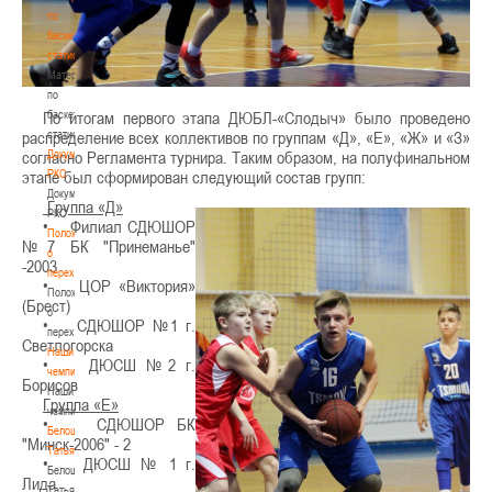
по
баскетбольной
статистике
Материалы
по
баскетбольной
По итогам первого этапа ДЮБЛ-«Слодыч» было проведено
статистике
распределение всех коллективов по группам «Д», «Е», «Ж» и «З»
Документы
согласно Регламента турнира. Таким образом, на полуфинальном
РКС
этапе был сформирован следующий состав групп:
Документы
Группа «Д»
РКС
• Филиал СДЮШОР
Положение
№7 БК "Принеманье"
о
-2003
переходах
• ЦОР «Виктория»
Положение
(Брест)
о
• СДЮШОР №1 г.
переходах
Светлогорска
Наши
• ДЮСШ №2 г.
чемпионы
Борисов
Наши
Группа «Е»
чемпионы
• СДЮШОР БК
Белошапко
"Минск-2006" - 2
Татьяна
• ДЮСШ № 1 г.
Белошапко
Лида
Татьяна