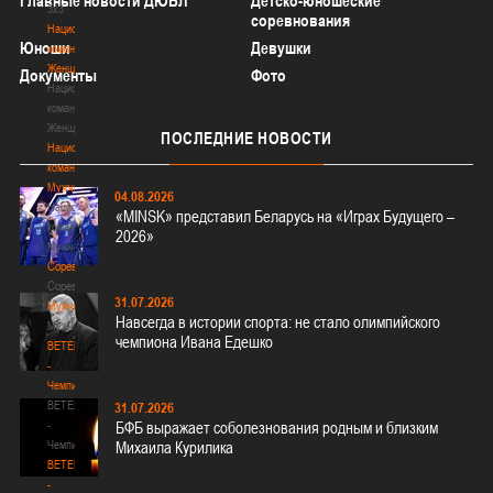
Главные новости ДЮБЛ
Детско-юношеские
3х3
соревнования
Национальная
Юноши
Девушки
команда.
Женщины
Документы
Фото
Национальная
команда.
Женщины
ПОСЛЕДНИЕ
НОВОСТИ
Национальная
команда.
Мужчины
04.08.2026
Национальная
«MINSK» представил Беларусь на «Играх Будущего –
команда.
2026»
Мужчины
Соревнования
Соревнования
31.07.2026
Мужчины
Навсегда в истории спорта: не стало олимпийского
Мужчины
чемпиона Ивана Едешко
BETERA
-
Чемпионат
BETERA
31.07.2026
-
БФБ выражает соболезнования родным и близким
Чемпионат
Михаила Курилика
BETERA
-