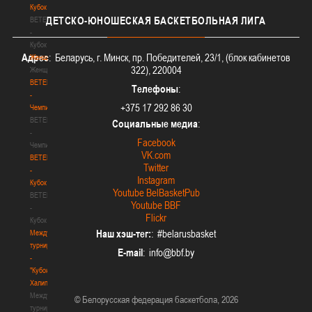
Кубок
ДЕТСКО-ЮНОШЕСКАЯ
БАСКЕТБОЛЬНАЯ ЛИГА
BETERA
-
Кубок
Адрес
: Беларусь, г. Минск, пр. Победителей, 23/1, (блок кабинетов
Женщины
322), 220004
Женщины
BETERA
Телефоны
:
-
+375 17 292 86 30
Чемпионат
BETERA
Социальные медиа
:
-
Facebook
Чемпионат
VK.com
BETERA
Twitter
-
Instagram
Кубок
Youtube BelBasketPub
BETERA
Youtube BBF
-
Flickr
Кубок
Наш хэш-тег:
: #belarusbasket
Международный
турнир
E-mail
:
-
"Кубок
Халипского"
Международный
© Белорусская федерация баскетбола, 2026
турнир