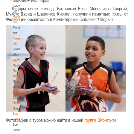
СДЮШОР №2 г. Орша
обл
Витебская
Лидеры своих команд: Батвенков Егор, Меньшиков Георгий,
обл
Мукете Давид и Шавликов Кирилл, получили памятные призы от
Могилевская
Федерации баскетбола и Кондитерской фабрики "Слодыч".
обл
Могилевская
обл
Гомельская
обл
Гомельская
обл
Судейство
Судейство
Полезные
материалы
Полезные
материалы
Судьи
Судьи
Новости
Новости
Все
новости
Фотографии с туров можно найти в нашей
группе ВКонтакте
Все
новости