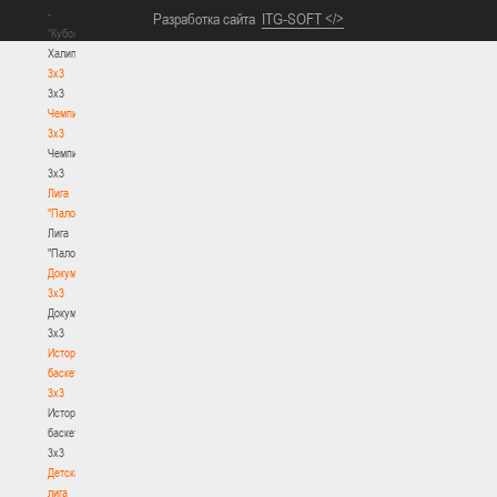
-
Разработка сайта
ITG-SOFT </>
"Кубок
Халипского"
3x3
3x3
Чемпионат
3х3
Чемпионат
3х3
Лига
"Палова"
Лига
"Палова"
Документы
3х3
Документы
3х3
История
баскетбола
3х3
История
баскетбола
3х3
Детская
лига