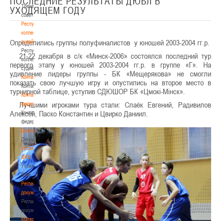
ПОСЛЕДНИЕ РЕЗУЛЬТАТЫ ДЮБЛ В
Тренерский
УХОДЯЩЕМ ГОДУ
совет
Республиканская
коллегия
Определились группы полуфиналистов у юношей 2003-2004 гг.р.
судей
Республиканская
21-22 декабря в с/к «Минск-2006» состоялся последний тур
коллегия
первого этапу у юношей 2003-2004 гг.р. в группе «Г». На
судей
удивление лидеры группы - БК «Мещерякова» не смогли
Контакты
показать свою лучшую игру и опустились на второе место в
Контакты
турнирной таблице, уступив СДЮШОР БК «Цмокi-Мiнск».
Контакты
Лучшими игроками тура стали: Слаёк Евгений, Радивилов
федерации
Алексей, Паско Константин и Цвирко Даниил.
Контакты
федерации
Документы
Документы
Устав
БФБ
Устав
БФБ
Регламентирующие
документы
Регламентирующие
документы
Материалы