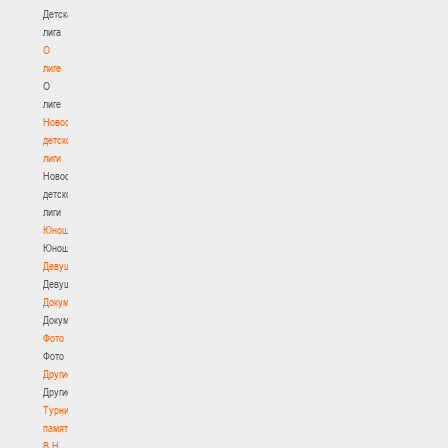
Детская
лига
О
лиге
О
лиге
Новости
детской
лиги
Новости
детской
лиги
Юноши
Юноши
Девушки
Девушки
Документы
Документы
Фото
Фото
Другие
Другие
Турнир
памяти
В.Н.