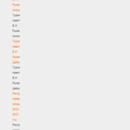
Рыженкова
(юноши)
Турнир
памяти
В.Н.
Рыженкова
(юноши)
Турнир
памяти
В.Н.
Рыженкова
(девушки)
Турнир
памяти
В.Н.
Рыженкова
(девушки)
Республиканские
соревнования
(юноши)
2012-
2013
гг.р.
Республиканские
соревнования