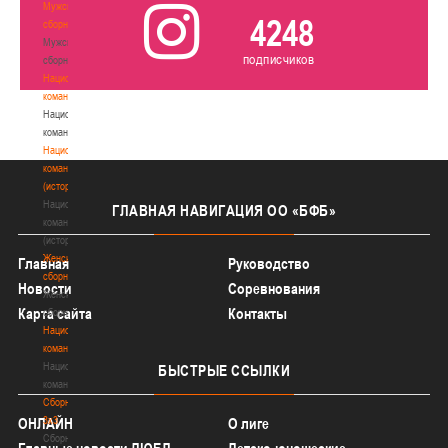
Мужские
4248
сборные
Мужские
подписчиков
сборные
Национальная
команда
Национальная
команда
Национальная
команда
(история)
Национальная
ГЛАВНАЯ
НАВИГАЦИЯ ОО «БФБ»
команда
(история)
Женские
Главная
Руководство
сборные
Новости
Соревнования
Женские
Карта сайта
Контакты
сборные
Национальная
команда
Национальная
БЫСТРЫЕ
ССЫЛКИ
команда
Сборные
3х3
ОНЛАЙН
О лиге
Сборные