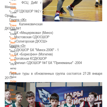
• ФСЦ ДиМ г.
Сумникова
Минска
Ирина
• ОГСДЮШОР №2 г.
Сумникова
Орша
Ирина
Группа «Ж»
Швайбович
• Калинковичская
Елена
ДЮСШ №1
Швайбович
• БК «Мещерякова» (Минск)
Елена
• Мостовская СДЮСШОР
Едешко
• «Солигорская ДЮСШ»
Иван
Группа «З»
Едешко
• СДЮШОР БК "Минск-2006" - 1
Иван
• БК «Борисфен» (Могилев)
Обучающие
• Логойская КСДЮШОР
материалы
• Филиал СДЮШОР №7 БК "Принеманье" -2004
Обучающие
материалы
Тренерам
Первые туры в обновленных группа состоятся 27-28 января
Тренерам
2017г.
Сотрудничество
Сотрудничество
Как
стать
волонтером
Как
стать