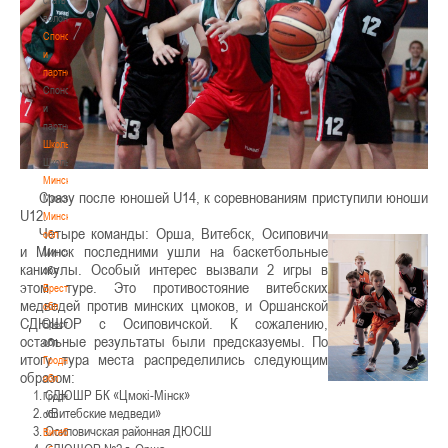
волонтером
Спонсоры
и
партнеры
Спонсоры
и
партнеры
Школы
Школы
Минск
Сразу после юношей U14, к соревнованиям приступили юноши
Минск
U12.
Минская
Четыре команды: Орша, Витебск, Осиповичи
обл
и Минск последними ушли на баскетбольные
Минская
каникулы. Особый интерес вызвали 2 игры в
обл
этом туре. Это противостояние витебских
Брестская
медведей против минских цмоков, и Оршанской
обл
СДЮШОР с Осиповичской. К сожалению,
Брестская
остальные результаты были предсказуемы. По
обл
итогу тура места распределились следующим
Гродненская
образом:
обл
СДЮШР БК «Цмокi-Мiнск»
Гродненская
«Витебские медведи»
обл
Осиповичская районная ДЮСШ
Витебская