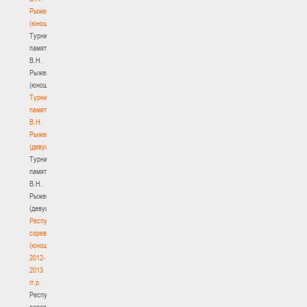
Рыженкова
(юноши)
Турнир
памяти
В.Н.
Рыженкова
(юноши)
Турнир
памяти
В.Н.
Рыженкова
(девушки)
Турнир
памяти
В.Н.
Рыженкова
(девушки)
Республиканские
соревнования
(юноши)
2012-
2013
гг.р.
Республиканские
соревнования