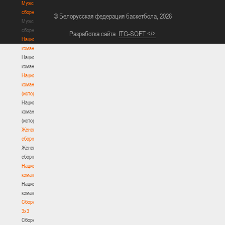
Мужские
сборные
© Белорусская федерация баскетбола, 2026
Мужские
сборные
Разработка сайта
ITG-SOFT </>
Национальная
команда
Национальная
команда
Национальная
команда
(история)
Национальная
команда
(история)
Женские
сборные
Женские
сборные
Национальная
команда
Национальная
команда
Сборные
3х3
Сборные