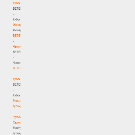
Кубок
BETERA
-
Кубок
Женщины
Женщины
BETERA
-
Чемпионат
BETERA
-
Чемпионат
BETERA
-
Кубок
BETERA
-
Кубок
Международный
турнир
-
"Кубок
Халипского"
Международный
турнир