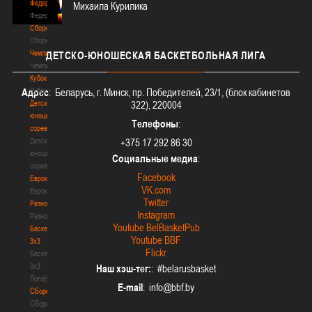
Федерация
Михаила Курилика
Федерация
Сборные
Сборные
Чемпионат
ДЕТСКО-ЮНОШЕСКАЯ
БАСКЕТБОЛЬНАЯ ЛИГА
Чемпионат
Кубок
Кубок
Адрес
: Беларусь, г. Минск, пр. Победителей, 23/1, (блок кабинетов
Детско-
322), 220004
юношеские
Телефоны
:
соревнования
Детско-
+375 17 292 86 30
юношеские
Социальные медиа
:
соревнования
Facebook
Еврокубки
VK.com
Еврокубки
Twitter
Разное
Instagram
Разное
Youtube BelBasketPub
Баскетбол
Youtube BBF
3х3
Flickr
Баскетбол
3х3
Наш хэш-тег:
: #belarusbasket
Лого[modid=121]
E-mail
:
Сборные
Сборные