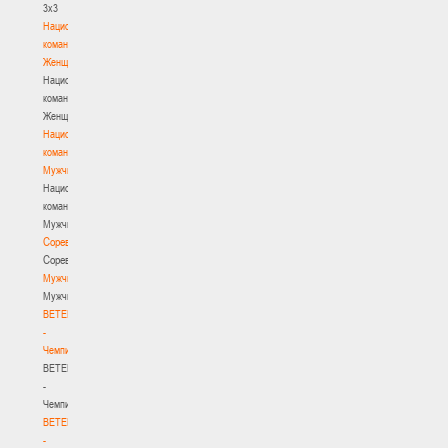
3х3
Национальная
команда.
Женщины
Национальная
команда.
Женщины
Национальная
команда.
Мужчины
Национальная
команда.
Мужчины
Соревнования
Соревнования
Мужчины
Мужчины
BETERA
-
Чемпионат
BETERA
-
Чемпионат
BETERA
-