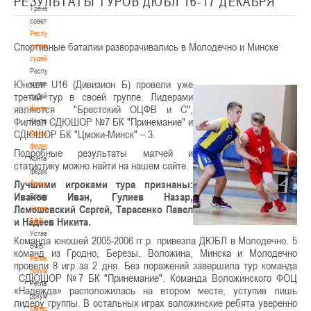
РЕЗУЛЬТАТЫ ТУРОВ ДЮБЛ 16-17 ДЕКАБРЯ
Тренерский
совет
Республиканская
Спортивные баталии разворачивались в Молодечно и Минске
коллегия
судей
Республиканская
Юноши U16 (Дивизион Б) провели уже
коллегия
третий тур в своей группе. Лидерами
судей
являются "Брестский ОЦФВ и С",
Контакты
Филиал СДЮШОР №7 БК "Принемание" и
Контакты
СДЮШОР БК "Цмоки-Минск" – 3.
Контакты
федерации
Подробные результаты матчей и
Контакты
статистику можно найти на нашем сайте.
федерации
Лучшими игроками тура признаны:
Документы
Иванов Иван, Гулиев Назар,
Документы
Лемешевский Сергей, Тарасенко Павел
Устав
и Надеев Никита.
БФБ
Устав
Команда юношей 2005-2006 гг.р. привезла ДЮБЛ в Молодечно. 5
БФБ
команд из Гродно, Березы, Воложина, Минска и Молодечно
Регламентирующие
провели 8 игр за 2 дня. Без поражений завершила тур команда
документы
СДЮШОР №7 БК "Принемание". Команда Воложинского ФОЦ
Регламентирующие
«Надежда» расположилась на втором месте, уступив лишь
документы
лидеру группы. В остальных играх воложинские ребята уверенно
Материалы