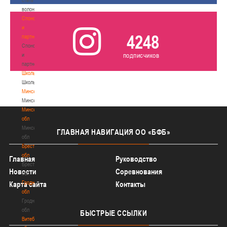
волонтером
Спонсоры
и
4248
партнеры
Спонсоры
подписчиков
и
партнеры
Школы
Школы
Минск
Минск
Минская
обл
Минская
ГЛАВНАЯ
НАВИГАЦИЯ ОО «БФБ»
обл
Брестская
обл
Главная
Руководство
Брестская
Новости
Соревнования
обл
Гродненская
Карта сайта
Контакты
обл
Гродненская
обл
БЫСТРЫЕ
ССЫЛКИ
Витебская