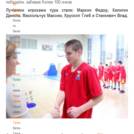
победили, забивая более 100 очков.
по
Лучшими игроками тура стали: Маркин Федор, Калигин
баскетбольной
Данила, Маскольчук Максим, Крускоп Глеб и Станкевич Влад.
статистике
Материалы
по
баскетбольной
статистике
Документы
РКС
Документы
РКС
Положение
о
переходах
Положение
о
переходах
Наши
чемпионы
Наши
чемпионы
Белошапко
Татьяна
Белошапко
Татьяна