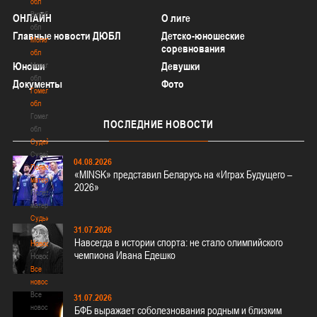
обл
Витебская
ОНЛАЙН
О лиге
обл
Главные новости ДЮБЛ
Детско-юношеские
Могилевская
соревнования
обл
Юноши
Девушки
Могилевская
обл
Документы
Фото
Гомельская
обл
Гомельская
ПОСЛЕДНИЕ
НОВОСТИ
обл
Судейство
Судейство
04.08.2026
Полезные
«MINSK» представил Беларусь на «Играх Будущего –
материалы
2026»
Полезные
материалы
Судьи
31.07.2026
Судьи
Навсегда в истории спорта: не стало олимпийского
Новости
чемпиона Ивана Едешко
Новости
Все
новости
Все
31.07.2026
новости
БФБ выражает соболезнования родным и близким