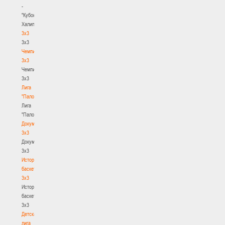
-
"Кубок
Халипского"
3x3
3x3
Чемпионат
3х3
Чемпионат
3х3
Лига
"Палова"
Лига
"Палова"
Документы
3х3
Документы
3х3
История
баскетбола
3х3
История
баскетбола
3х3
Детская
лига