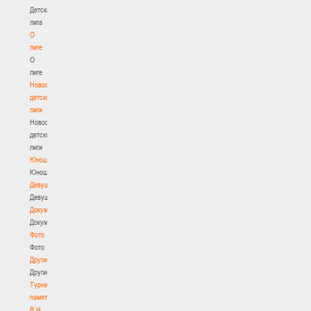
Детская
лига
О
лиге
О
лиге
Новости
детской
лиги
Новости
детской
лиги
Юноши
Юноши
Девушки
Девушки
Документы
Документы
Фото
Фото
Другие
Другие
Турнир
памяти
В.Н.