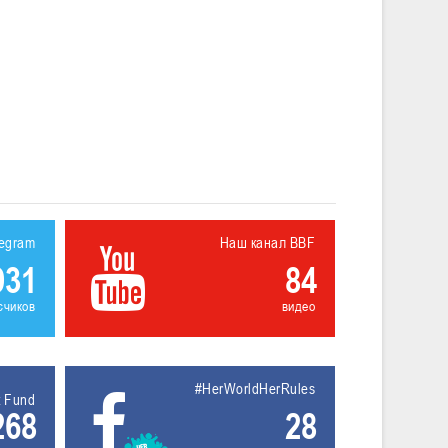
legram
Наш канал BBF
931
84
счиков
видео
#HerWorldHerRules
t Fund
268
28