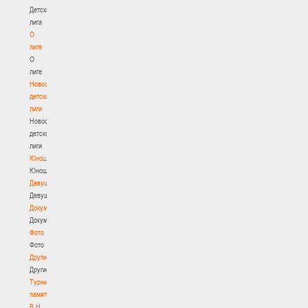
Детская
лига
О
лиге
О
лиге
Новости
детской
лиги
Новости
детской
лиги
Юноши
Юноши
Девушки
Девушки
Документы
Документы
Фото
Фото
Другие
Другие
Турнир
памяти
В.Н.