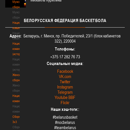
Мужские
сборные
Мужские
сборные
БЕЛОРУССКАЯ
ФЕДЕРАЦИЯ БАСКЕТБОЛА
Национальная
команда
Национальная
Адрес
: Беларусь, г. Минск, пр. Победителей, 23/1 (блок кабинетов
команда
322), 220004
Национальная
Телефоны
:
команда
(история)
+375 17 282 76 73
Национальная
Социальные медиа
:
команда
(история)
Facebook
Женские
VK.com
сборные
Twitter
Женские
Instagram
сборные
Telegram
Национальная
Youtube BBF
команда
Flickr
Национальная
Наши хэш-теги:
:
команда
#belarusbasket
Сборные
#nocbelarus
3х3
#teambelarus
Сборные