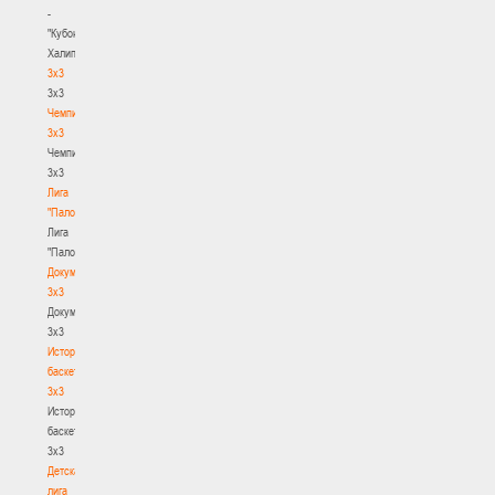
-
"Кубок
Халипского"
3x3
3x3
Чемпионат
3х3
Чемпионат
3х3
Лига
"Палова"
Лига
"Палова"
Документы
3х3
Документы
3х3
История
баскетбола
3х3
История
баскетбола
3х3
Детская
лига