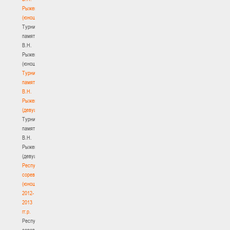
Рыженкова
(юноши)
Турнир
памяти
В.Н.
Рыженкова
(юноши)
Турнир
памяти
В.Н.
Рыженкова
(девушки)
Турнир
памяти
В.Н.
Рыженкова
(девушки)
Республиканские
соревнования
(юноши)
2012-
2013
гг.р.
Республиканские
соревнования