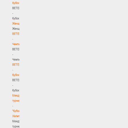
Кубок
BETERA
-
Кубок
Женщины
Женщины
BETERA
-
Чемпионат
BETERA
-
Чемпионат
BETERA
-
Кубок
BETERA
-
Кубок
Международный
турнир
-
"Кубок
Халипского"
Международный
турнир