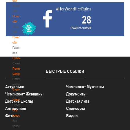
обл
Витебская
#HerWorldHerRules
обл
28
Могилевская
обл
Могилевская
подписчиков
обл
Гомельская
обл
Гомельская
обл
Судейство
Судейство
Полезные
БЫСТРЫЕ
ССЫЛКИ
материалы
Полезные
материалы
Актуально
Чемпионат Мужчины
Судьи
Чемпионат Женщины
Документы
Судьи
Новости
Детские школы
Детская лига
Новости
Антидопинг
Спонсоры
Все
Фото
Видео
новости
Все
новости