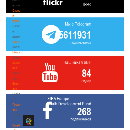
фото
волонтером
Спонсоры
и
партнеры
Мы в Telegram
Спонсоры
5611931
и
партнеры
Школы
подписчиков
Школы
Минск
Минск
Наш канал BBF
Минская
обл
84
Минская
обл
видео
Брестская
обл
Брестская
FIBA Europe
обл
Youth Development Fund
Гродненская
268
обл
Гродненская
подписчиков
обл
Витебская