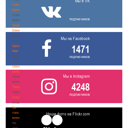
Мы в VK
Сумникова
Ирина
Сумникова
подписчиков
Ирина
Швайбович
Елена
Швайбович
Мы на Facebook
Елена
1471
Едешко
Иван
Едешко
подписчиков
Иван
Обучающие
материалы
Мы в Instagram
Обучающие
материалы
4248
Тренерам
Тренерам
подписчиков
Сотрудничество
Сотрудничество
Как
стать
Наши фото на Flickr.com
волонтером
Как
стать