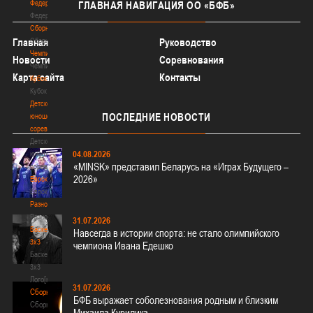
Федерация
ГЛАВНАЯ
НАВИГАЦИЯ ОО «БФБ»
Федерация
Сборные
Главная
Сборные
Руководство
Чемпионат
Новости
Соревнования
Чемпионат
Карта сайта
Контакты
Кубок
Кубок
Детско-
ПОСЛЕДНИЕ
НОВОСТИ
юношеские
соревнования
Детско-
04.08.2026
юношеские
«MINSK» представил Беларусь на «Играх Будущего –
соревнования
2026»
Еврокубки
Еврокубки
Разное
Разное
31.07.2026
Баскетбол
Навсегда в истории спорта: не стало олимпийского
3х3
чемпиона Ивана Едешко
Баскетбол
3х3
Лого[modid=121]
31.07.2026
Сборные
БФБ выражает соболезнования родным и близким
Сборные
Михаила Курилика