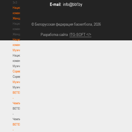
3х3
E-mail
:
Национальная
команда.
Женщины
Национальная
© Белорусская федерация баскетбола, 2026
команда.
Разработка сайта
ITG-SOFT </>
Женщины
Национальная
команда.
Мужчины
Национальная
команда.
Мужчины
Соревнования
Соревнования
Мужчины
Мужчины
BETERA
-
Чемпионат
BETERA
-
Чемпионат
BETERA
-