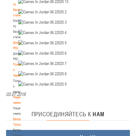
по
баскетбольной
статистике
Материалы
по
баскетбольной
статистике
Документы
РКС
Документы
РКС
Положение
о
переходах
Положение
о
переходах
03.07.2018
Наши
чемпионы
Наши
ПРИСОЕДИНЯЙТЕСЬ
К
НАМ
чемпионы
Белошапко
Татьяна
Белошапко
Татьяна