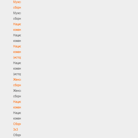
Мужские
сборные
Мужские
сборные
Национальная
команда
Национальная
команда
Национальная
команда
(история)
Национальная
команда
(история)
Женские
сборные
Женские
сборные
Национальная
команда
Национальная
команда
Сборные
3х3
Сборные