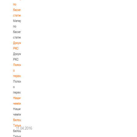
по
баскетбольной
статистике
Материалы
по
баскетбольной
статистике
Документы
РКС
Документы
РКС
Положение
о
переходах
Положение
о
переходах
Наши
чемпионы
Наши
чемпионы
Белошапко
Татьяна
11.04.2016
Белошапко
Татьяна