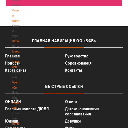
волонтером
Спонсоры
и
партнеры
Спонсоры
и
партнеры
ГЛАВНАЯ
НАВИГАЦИЯ ОО «БФБ»
Школы
Школы
Минск
Главная
Руководство
Минск
Минская
Новости
Соревнования
обл
Карта сайта
Контакты
Минская
обл
Брестская
БЫСТРЫЕ
ССЫЛКИ
обл
Брестская
обл
ОНЛАЙН
О лиге
Гродненская
Главные новости ДЮБЛ
обл
Детско-юношеские
Гродненская
соревнования
обл
Юноши
Девушки
Витебская