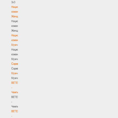
3х3
Национальная
команда.
Женщины
Национальная
команда.
Женщины
Национальная
команда.
Мужчины
Национальная
команда.
Мужчины
Соревнования
Соревнования
Мужчины
Мужчины
BETERA
-
Чемпионат
BETERA
-
Чемпионат
BETERA
-