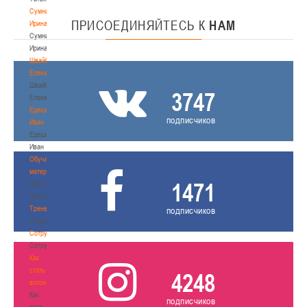
Сумникова
ПРИСОЕДИНЯЙТЕСЬ
К
НАМ
Ирина
Сумникова
Ирина
Швайбович
Елена
Швайбович
3747
Елена
Едешко
подписчиков
Иван
Едешко
Иван
Обучающие
материалы
1471
Обучающие
материалы
Тренерам
подписчиков
Тренерам
Сотрудничество
Сотрудничество
Как
стать
4248
волонтером
Как
подписчиков
стать