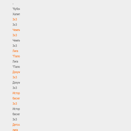
-
"Кубок
Халипского"
3x3
3x3
Чемпионат
3х3
Чемпионат
3х3
Лига
"Палова"
Лига
"Палова"
Документы
3х3
Документы
3х3
История
баскетбола
3х3
История
баскетбола
3х3
Детская
лига