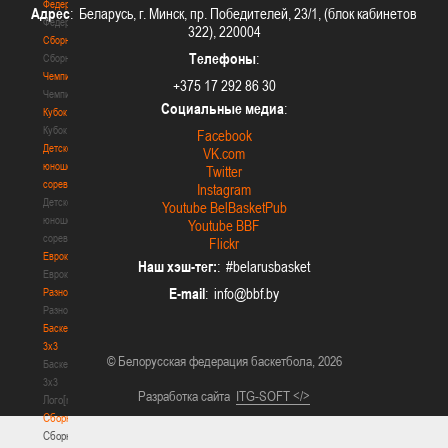
Федерация
Адрес
: Беларусь, г. Минск, пр. Победителей, 23/1, (блок кабинетов
Федерация
322), 220004
Сборные
Телефоны
:
Сборные
Чемпионат
+375 17 292 86 30
Чемпионат
Социальные медиа
:
Кубок
Кубок
Facebook
Детско-
VK.com
юношеские
Twitter
соревнования
Instagram
Детско-
Youtube BelBasketPub
юношеские
Youtube BBF
соревнования
Flickr
Еврокубки
Наш хэш-тег:
: #belarusbasket
Еврокубки
E-mail
:
Разное
Разное
Баскетбол
3х3
© Белорусская федерация баскетбола, 2026
Баскетбол
3х3
Разработка сайта
ITG-SOFT </>
Лого[modid=121]
Сборные
Сборные