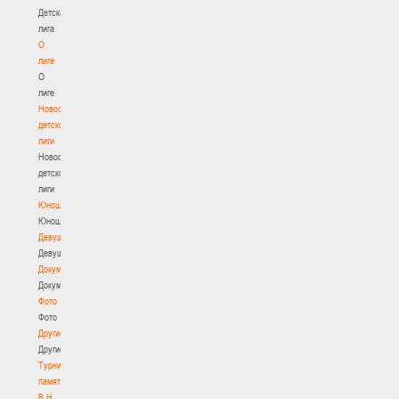
Детская
лига
О
лиге
О
лиге
Новости
детской
лиги
Новости
детской
лиги
Юноши
Юноши
Девушки
Девушки
Документы
Документы
Фото
Фото
Другие
Другие
Турнир
памяти
В.Н.