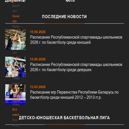
Документы
Фото
обл
Витебская
обл
ПОСЛЕДНИЕ
НОВОСТИ
Могилевская
обл
Могилевская
15.06.2026
обл
Расписание Республиканской спартакиады школьников
Гомельская
2026 г. по баскетболу среди юношей
обл
Гомельская
обл
Судейство
15.06.2026
Судейство
Расписание Республиканской спартакиады школьников
Полезные
2026 г. по баскетболу среди девушек
материалы
Полезные
материалы
13.05.2026
Судьи
Расписание игр Первенства Республики Беларусь по
Судьи
баскетболу среди юношей 2012 – 2013 гг.р.
Новости
Новости
Все
новости
ДЕТСКО-ЮНОШЕСКАЯ
БАСКЕТБОЛЬНАЯ ЛИГА
Все
новости