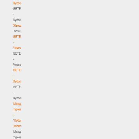
Кубок
BETERA
-
Кубок
Женщины
Женщины
BETERA
-
Чемпионат
BETERA
-
Чемпионат
BETERA
-
Кубок
BETERA
-
Кубок
Международный
турнир
-
"Кубок
Халипского"
Международный
турнир