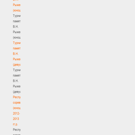
Рыженкова
(юноши)
Турнир
памяти
В.Н.
Рыженкова
(юноши)
Турнир
памяти
В.Н.
Рыженкова
(девушки)
Турнир
памяти
В.Н.
Рыженкова
(девушки)
Республиканские
соревнования
(юноши)
2012-
2013
гг.р.
Республиканские
соревнования