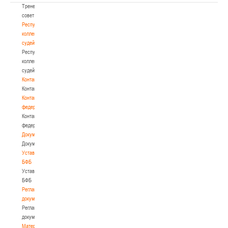
Тренерский
совет
Республиканская
коллегия
судей
Республиканская
коллегия
судей
Контакты
Контакты
Контакты
федерации
Контакты
федерации
Документы
Документы
Устав
БФБ
Устав
БФБ
Регламентирующие
документы
Регламентирующие
документы
Материалы