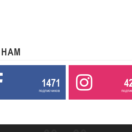
К
НАМ
1471
4
подписчиков
подпи