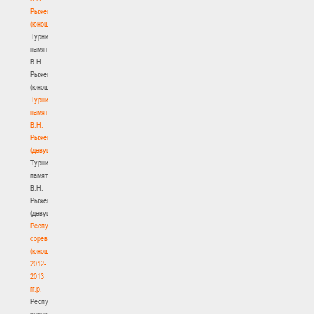
Рыженкова
(юноши)
Турнир
памяти
В.Н.
Рыженкова
(юноши)
Турнир
памяти
В.Н.
Рыженкова
(девушки)
Турнир
памяти
В.Н.
Рыженкова
(девушки)
Республиканские
соревнования
(юноши)
2012-
2013
гг.р.
Республиканские
соревнования