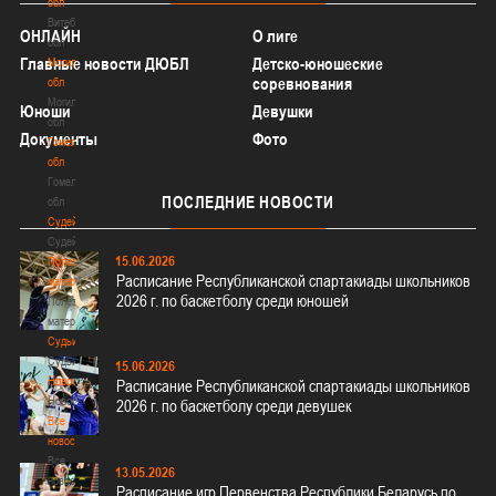
обл
Витебская
ОНЛАЙН
О лиге
обл
Главные новости ДЮБЛ
Детско-юношеские
Могилевская
соревнования
обл
Могилевская
Юноши
Девушки
обл
Документы
Фото
Гомельская
обл
Гомельская
ПОСЛЕДНИЕ
НОВОСТИ
обл
Судейство
Судейство
15.06.2026
Полезные
Расписание Республиканской спартакиады школьников
материалы
2026 г. по баскетболу среди юношей
Полезные
материалы
Судьи
Судьи
15.06.2026
Новости
Расписание Республиканской спартакиады школьников
Новости
2026 г. по баскетболу среди девушек
Все
новости
Все
13.05.2026
новости
Расписание игр Первенства Республики Беларусь по