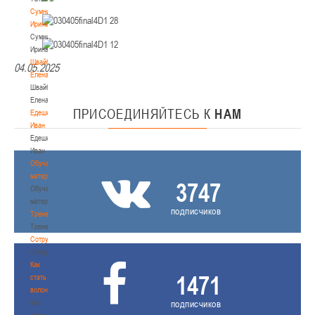
Сумникова
Ирина
Сумникова
Ирина
Швайбович
04.05.2025
Елена
Швайбович
Елена
ПРИСОЕДИНЯЙТЕСЬ
К
НАМ
Едешко
Иван
Едешко
Иван
Обучающие
материалы
3747
Обучающие
материалы
подписчиков
Тренерам
Тренерам
Сотрудничество
Сотрудничество
Как
1471
стать
волонтером
Как
подписчиков
стать