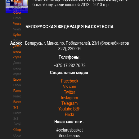
Федерация
баскетболу среди юношей 2012 – 2013 гг.р.
Федерация
Сборные
Сборные
Чемпионат
БЕЛОРУССКАЯ
ФЕДЕРАЦИЯ БАСКЕТБОЛА
Чемпионат
Кубок
Кубок
Адрес
: Беларусь, г. Минск, пр. Победителей, 23/1 (блок кабинетов
Детско-
322), 220004
юношеские
Телефоны
:
соревнования
Детско-
+375 17 282 76 73
юношеские
Социальные медиа
:
соревнования
Еврокубки
Facebook
Еврокубки
VK.com
Разное
Twitter
Разное
Instagram
Баскетбол
Telegram
3х3
Youtube BBF
Баскетбол
Flickr
3х3
Наши хэш-теги:
:
Лого[modid=121]
#belarusbasket
Сборные
#nocbelarus
Сборные