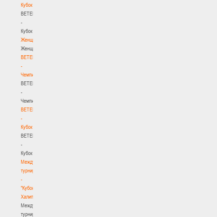
Кубок
BETERA
-
Кубок
Женщины
Женщины
BETERA
-
Чемпионат
BETERA
-
Чемпионат
BETERA
-
Кубок
BETERA
-
Кубок
Международный
турнир
-
"Кубок
Халипского"
Международный
турнир