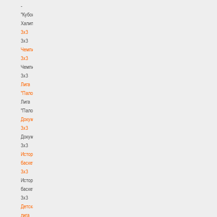
-
"Кубок
Халипского"
3x3
3x3
Чемпионат
3х3
Чемпионат
3х3
Лига
"Палова"
Лига
"Палова"
Документы
3х3
Документы
3х3
История
баскетбола
3х3
История
баскетбола
3х3
Детская
лига