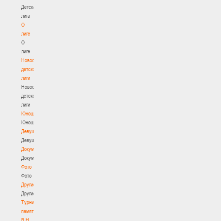
Детская
лига
О
лиге
О
лиге
Новости
детской
лиги
Новости
детской
лиги
Юноши
Юноши
Девушки
Девушки
Документы
Документы
Фото
Фото
Другие
Другие
Турнир
памяти
В.Н.