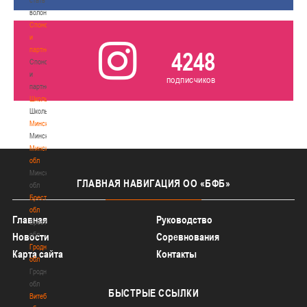
волонтером
Спонсоры
и
партнеры
4248
Спонсоры
и
подписчиков
партнеры
Школы
Школы
Минск
Минск
Минская
обл
Минская
ГЛАВНАЯ
НАВИГАЦИЯ ОО «БФБ»
обл
Брестская
обл
Главная
Руководство
Брестская
обл
Новости
Соревнования
Гродненская
Карта сайта
Контакты
обл
Гродненская
обл
БЫСТРЫЕ
ССЫЛКИ
Витебская