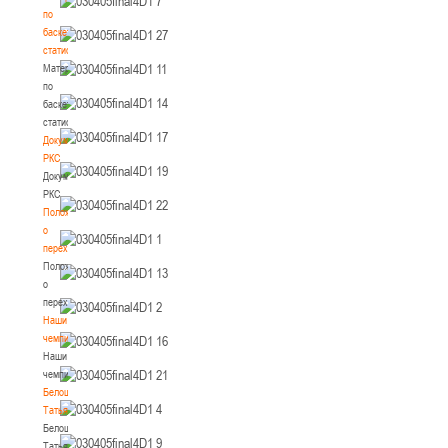
по
баскетбольной
статистике
Материалы
по
баскетбольной
статистике
Документы
РКС
Документы
РКС
Положение
о
переходах
Положение
о
переходах
Наши
чемпионы
Наши
чемпионы
Белошапко
Татьяна
Белошапко
Татьяна