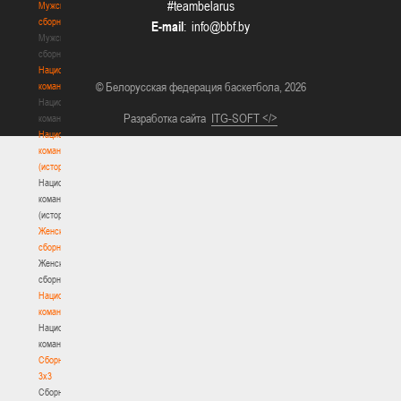
#teambelarus
Мужские
сборные
E-mail
:
Мужские
сборные
Национальная
© Белорусская федерация баскетбола, 2026
команда
Национальная
Разработка сайта
ITG-SOFT </>
команда
Национальная
команда
(история)
Национальная
команда
(история)
Женские
сборные
Женские
сборные
Национальная
команда
Национальная
команда
Сборные
3х3
Сборные