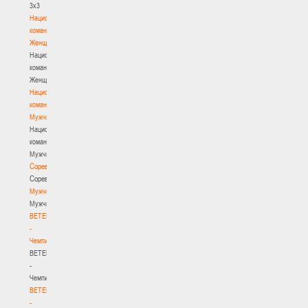
3х3
Национальная
команда.
Женщины
Национальная
команда.
Женщины
Национальная
команда.
Мужчины
Национальная
команда.
Мужчины
Соревнования
Соревнования
Мужчины
Мужчины
BETERA
-
Чемпионат
BETERA
-
Чемпионат
BETERA
-