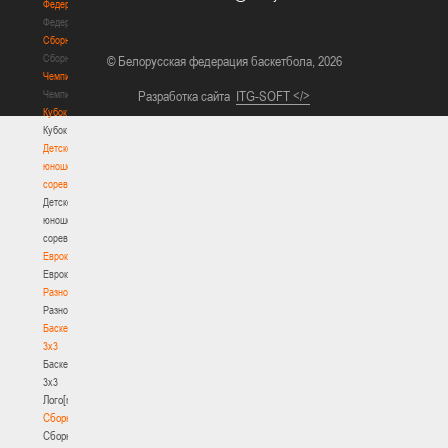
Федерация
Федерация
Сборные
Сборные
© Белорусская федерация баскетбола, 2026
Чемпионат
Чемпионат
Разработка сайта
ITG-SOFT </>
Кубок
Кубок
Детско-
юношеские
соревнования
Детско-
юношеские
соревнования
Еврокубки
Еврокубки
Разное
Разное
Баскетбол
3х3
Баскетбол
3х3
Лого[modid=121]
Сборные
Сборные