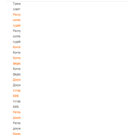
Тренерский
совет
Республиканская
коллегия
судей
Республиканская
коллегия
судей
Контакты
Контакты
Контакты
федерации
Контакты
федерации
Документы
Документы
Устав
БФБ
Устав
БФБ
Регламентирующие
документы
Регламентирующие
документы
Материалы