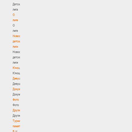
Детская
лига
О
лиге
О
лиге
Новости
детской
лиги
Новости
детской
лиги
Юноши
Юноши
Девушки
Девушки
Документы
Документы
Фото
Фото
Другие
Другие
Турнир
памяти
В.Н.