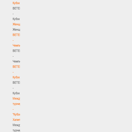
Кубок
BETERA
-
Кубок
Женщины
Женщины
BETERA
-
Чемпионат
BETERA
-
Чемпионат
BETERA
-
Кубок
BETERA
-
Кубок
Международный
турнир
-
"Кубок
Халипского"
Международный
турнир