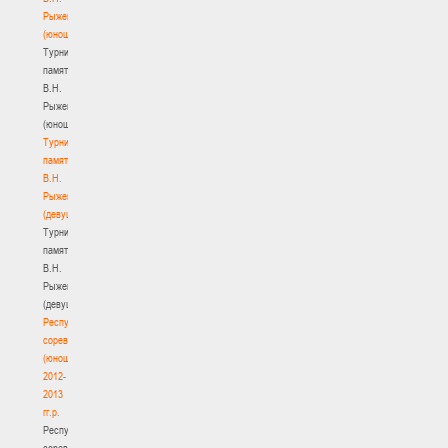
Рыженкова
(юноши)
Турнир
памяти
В.Н.
Рыженкова
(юноши)
Турнир
памяти
В.Н.
Рыженкова
(девушки)
Турнир
памяти
В.Н.
Рыженкова
(девушки)
Республиканские
соревнования
(юноши)
2012-
2013
гг.р.
Республиканские
соревнования