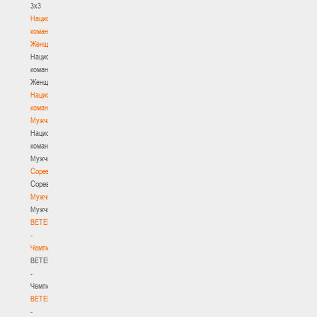
3х3
Национальная
команда.
Женщины
Национальная
команда.
Женщины
Национальная
команда.
Мужчины
Национальная
команда.
Мужчины
Соревнования
Соревнования
Мужчины
Мужчины
BETERA
-
Чемпионат
BETERA
-
Чемпионат
BETERA
-