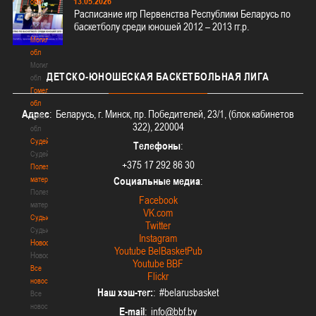
13.05.2026
обл
Расписание игр Первенства Республики Беларусь по
Витебская
баскетболу среди юношей 2012 – 2013 гг.р.
обл
Могилевская
обл
Могилевская
ДЕТСКО-ЮНОШЕСКАЯ
БАСКЕТБОЛЬНАЯ ЛИГА
обл
Гомельская
обл
Адрес
: Беларусь, г. Минск, пр. Победителей, 23/1, (блок кабинетов
Гомельская
322), 220004
обл
Судейство
Телефоны
:
Судейство
+375 17 292 86 30
Полезные
материалы
Социальные медиа
:
Полезные
Facebook
материалы
VK.com
Судьи
Twitter
Судьи
Instagram
Новости
Youtube BelBasketPub
Новости
Youtube BBF
Все
Flickr
новости
Наш хэш-тег:
: #belarusbasket
Все
новости
E-mail
: