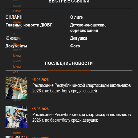
БЫСТРЫЕ
ССЫЛКИ
волонтером
Спонсоры
ОНЛАЙН
О лиге
и
партнеры
Главные новости ДЮБЛ
Детско-юношеские
Спонсоры
соревнования
и
Юноши
Девушки
партнеры
Школы
Документы
Фото
Школы
Минск
Минск
ПОСЛЕДНИЕ
НОВОСТИ
Минская
обл
Минская
15.06.2026
обл
Расписание Республиканской спартакиады школьников
Брестская
2026 г. по баскетболу среди юношей
обл
Брестская
обл
15.06.2026
Гродненская
Расписание Республиканской спартакиады школьников
обл
2026 г. по баскетболу среди девушек
Гродненская
обл
Витебская