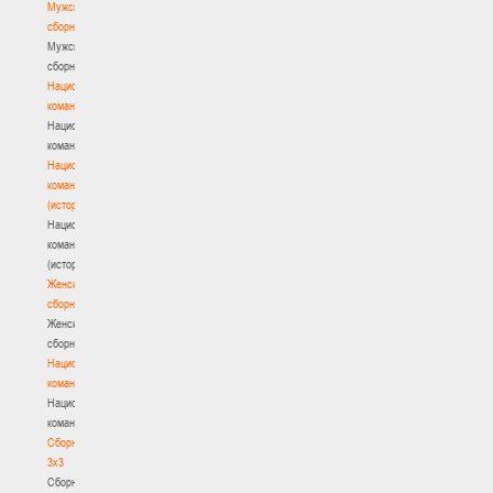
Мужские
сборные
Мужские
сборные
Национальная
команда
Национальная
команда
Национальная
команда
(история)
Национальная
команда
(история)
Женские
сборные
Женские
сборные
Национальная
команда
Национальная
команда
Сборные
3х3
Сборные