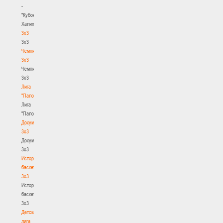
-
"Кубок
Халипского"
3x3
3x3
Чемпионат
3х3
Чемпионат
3х3
Лига
"Палова"
Лига
"Палова"
Документы
3х3
Документы
3х3
История
баскетбола
3х3
История
баскетбола
3х3
Детская
лига