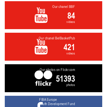
Our chanel BBF
84
videos
Our chanel BelBasketPub
421
videos
Our photos on Flickr.com
51393
photos
FIBA Europe
Youth Development Fund