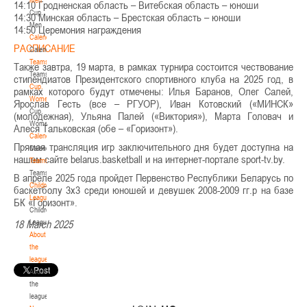
14:10 Гродненская область – Витебская область – юноши
Cup.
14:30 Минская область – Брестская область – юноши
Men
14:50 Церемония награждения
Calendar
РАСПИСАНИЕ
Calendar
Teams
Также завтра, 19 марта, в рамках турнира состоится чествование
Teams
стипендиатов Президентского спортивного клуба на 2025 год, в
Cup.
рамках которого будут отмечены: Илья Баранов, Олег Салей,
Women
Ярослав Гесть (все – РГУОР), Иван Котовский («МИНСК»
Cup.
(молодежная), Ульяна Палей («Виктория»), Марта Головач и
Women
Алеся Тальковская (обе – «Горизонт»).
Calendar
Прямая трансляция игр заключительного дня будет доступна на
Calendar
нашем сайте belarus.basketball и на интернет-портале sport-tv.by.
Teams
Teams
В апреле 2025 года пройдет Первенство Республики Беларусь по
Children's
баскетболу 3х3 среди юношей и девушек 2008-2009 гг.р на базе
League
БК «Горизонт».
Children's
League
18 March 2025
About
the
league
About
the
league