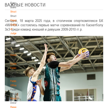
Executive
ВАЖНЫЕ НОВОСТИ
Board
Structure
Structure
Сегодня, 18 марта 2025 года, в столичном спорткомплексе БК
Republican
«МИНСК» состоялись первые матчи соревнований по баскетболу
Collegium
3х3 среди команд юношей и девушек 2009-2010 гг.р.
of
Judges
Republican
Collegium
of
Judges
Contacts
Contacts
Contact
Federation
Contact
Federation
Federation
Office
Federation
Office
Documentation
Documentation
Regulatory