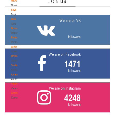
JOIN
US
News
News
Boys
Boys
Girls
We are on VK
Girls
Documentation
Documentation
followers
Photos
Photos
Other
Other
We are on Facebook
Children's
1471
Children's
Students
Students
followers
Amateur
Amateur
Veterans
We are on Instagram
Veterans
Contacts
4248
Contacts
followers