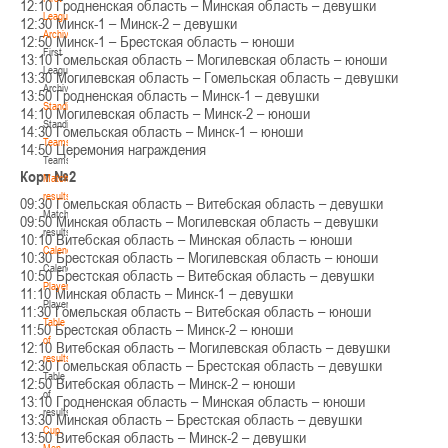
12:10 Гродненская область – Минская область – девушки
League.
12:30 Минск-1 – Минск-2 – девушки
Archive
12:50 Минск-1 – Брестская область – юноши
First
13:10 Гомельская область – Могилевская область – юноши
League.
13:30 Могилевская область – Гомельская область – девушки
Archive
13:50 Гродненская область – Минск-1 – девушки
Standings
14:10 Могилевская область – Минск-2 – юноши
Standings
14:30 Гомельская область – Минск-1 – юноши
Teams
14:50 Церемония награждения
Teams
Корт №2
Match
results
09:30 Гомельская область – Витебская область – девушки
Match
09:50 Минская область – Могилевская область – девушки
results
10:10 Витебская область – Минская область – юноши
Calendar
10:30 Брестская область – Могилевская область – юноши
Calendar
10:50 Брестская область – Витебская область – девушки
Players
11:10 Минская область – Минск-1 – девушки
Players
11:30 Гомельская область – Витебская область – юноши
Table
11:50 Брестская область – Минск-2 – юноши
of
12:10 Витебская область – Могилевская область – девушки
results
12:30 Гомельская область – Брестская область – девушки
Table
12:50 Витебская область – Минск-2 – юноши
of
13:10 Гродненская область – Минская область – юноши
results
13:30 Минская область – Брестская область – девушки
Cup.
13:50 Витебская область – Минск-2 – девушки
Men