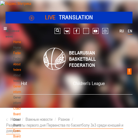
LIVE
TRANSLATION
Главное
RU
EN
Search
vk
facebook
youtube
instagram
меню
Home
Home
BELARUSIAN
Federation
BASKETBALL
Federation
About
FEDERATION
federation
About
federation
Hot
Children's League
General
information
General
information
Coaching
Board
Home
/
Важные новости
/
Разное
/
Coaching
Результаты первого дня Первенства по баскетболу 3х3 среди юношей и
Board
девушек
Executive
Board