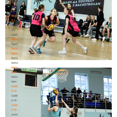
Media
about
basketball
Basketball
3x3
Basketball
3x3
Logo[modid=121]
Teams
Teams
Men's
teams
Men's
teams
National
team
National
team
Cadets
U-16
Cadets
U-16
Juniors
U-18
Juniors