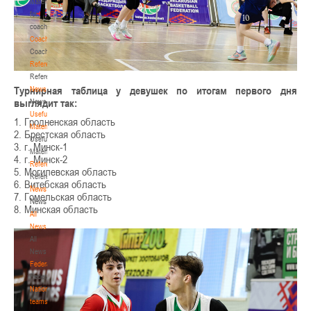
Materials
for
coaches
Coaches
Coaches
Refereeing
Refereeing
Турнирная таблица у девушек по итогам первого дня
News
выглядит так:
News
Useful
1. Гродненская область
Materials
2. Брестская область
Useful
3. г. Минск-1
Materials
4. г. Минск-2
Referees
5. Могилевская область
Referees
6. Витебская область
News
7. Гомельская область
News
8. Минская область
All
News
All
News
Federation
Federation
National
teams