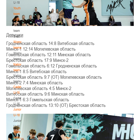
U-18
Youth
team
U-20
Youth
team
Девушки
U-20
Women's
Гродненская область 14:8 Витебская область
teams
Минск-1 12:14 Могилевская область
Women's
Гомельская область 12:11 Минская область
teams
Брестская область 17:9 Минск-2
National
Гомельская область 6:12 Гродненская область
team
Минск-1 8:5 Витебская область
National
Брестская область 9:7 (ОТ) Могилевская область
team
Минск-2 7:4 Минская область
Cadets
Могилевская область 4:5 Минск-2
U-16
Витебская область 9:6 Минская область
Cadets
Минск-1 6:3 Гомельская область
U-16
Гродненская область 13:10 (ОТ) Брестская область
Juniors
U-18
Juniors
U-18
Youth
team