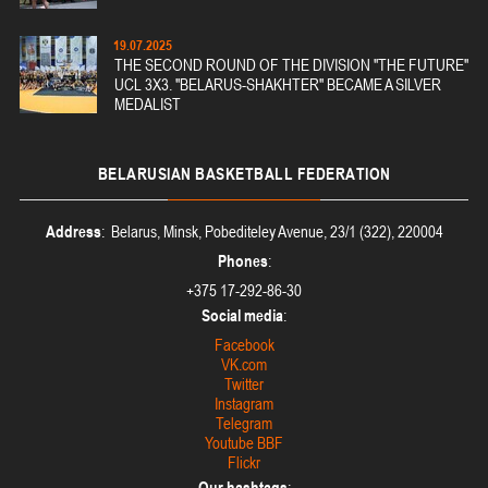
19.07.2025
THE SECOND ROUND OF THE DIVISION "THE FUTURE"
UCL 3X3. "BELARUS-SHAKHTER" BECAME A SILVER
MEDALIST
BELARUSIAN
BASKETBALL FEDERATION
Address
: Belarus, Minsk, Pobediteley Avenue, 23/1 (322), 220004
Phones
:
+375 17-292-86-30
Social media
:
Facebook
VK.com
Twitter
Instagram
Telegram
Youtube BBF
Flickr
Our hashtags
: