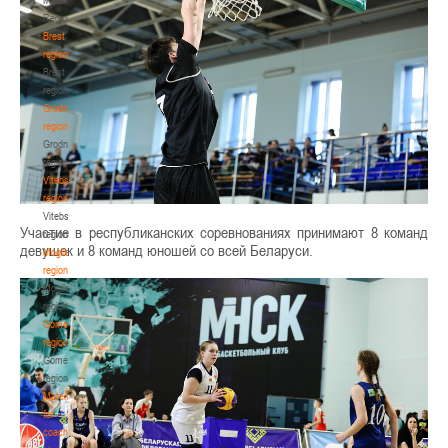
Region
Brest
region
Brest
region
Grodno
region
Grodno
region
Vitebsk
region
Vitebsk
Участие в республиканских соревнованиях принимают 8 команд
region
девушек и 8 команд юношей со всей Беларуси.
Mogilev
region
Mogilev
region
Gomel
region
Gomel
region
Materials
for
coaches