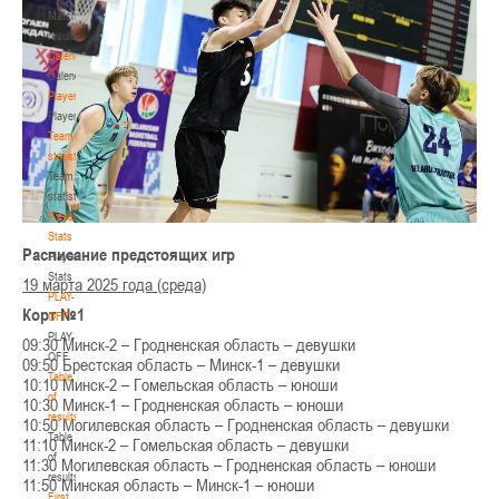
Match
results
Calendar
Calendar
Players
Players
Team
statistics
Team
statistics
Player
Stats
Расписание предстоящих игр
Player
Stats
19 марта 2025 года (среда)
PLAY-
Корт №1
OFF
PLAY-
09:30 Минск-2 – Гродненская область – девушки
OFF
09:50 Брестская область – Минск-1 – девушки
Table
10:10 Минск-2 – Гомельская область – юноши
of
10:30 Минск-1 – Гродненская область – юноши
results
10:50 Могилевская область – Гродненская область – девушки
Table
11:10 Минск-2 – Гомельская область – девушки
of
11:30 Могилевская область – Гродненская область – юноши
results
11:50 Минская область – Минск-1 – юноши
First