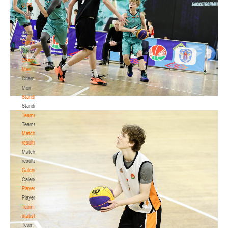
U-20
Youth
team
U-20
Competition
Competition
Championship.
Men
Championship.
Men
Standings
Standings
Teams
Teams
Match
results
Match
results
Calendar
Calendar
Players
Players
Team
statistics
Team