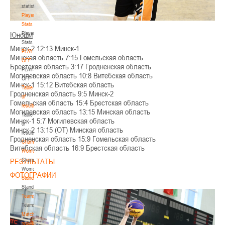
statistics
Player
Stats
Player
Юноши
Stats
Минск-2 12:13 Минск-1
PLAY-
Минская область 7:15 Гомельская область
OFF
Брестская область 3:17 Гродненская область
PLAY-
Могилевская область 10:8 Витебская область
OFF
Минск-1 15:12 Витебская область
Table
Гродненская область 9:5 Минск-2
of
Гомельская область 15:4 Брестская область
results
Могилевская область 13:15 Минская область
Table
Минск-1 5:7 Могилевская область
of
Минск-2 13:15 (ОТ) Минская область
results
Гродненская область 15:9 Гомельская область
Championship.
Витебская область 16:9 Брестская область
Women
Championship.
РЕЗУЛЬТАТЫ
Women
ФОТОГРАФИИ
Standings
Standings
Teams
Teams
Match
results