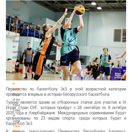
documents
Regulatory
documents
Materials
on
basketball
statistics
Materials
on
basketball
statistics
Documents
of the
Republican
Collegium
of
Первенство по баскетболу 3х3 в этой возрастной категории
Judges
проводится впервые в истории белорусского баскетбола.
Documents
of the
Турнир является одним из отборочных этапов для участия в III
Republican
Играх стран СНГ, которые пройдут с 28 сентября по 8 октября
Collegium
2025 года в Азербайджане. Международные соревнования будут
of
организованы по 23 видам спорта, среди которых будет и
Judges
баскетбол 3х3.
Transition
В рамках предстоящего Первенства Республики Беларусь
Regulations