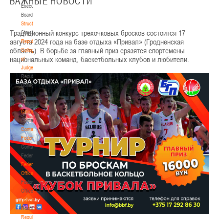
ВАЖНЫЕ НОВОСТИ
Executive
Board
Structure
Традиционный конкурс трехочковых бросков состоится 17
Structure
августа 2024 года на базе отдыха «Привал» (Гродненская
Republican
область). В борьбе за главный приз сразятся спортсмены
Collegium
национальных команд, баскетбольных клубов и любители.
of
Judges
Republican
Collegium
of
Judges
Contacts
Contacts
Contact
Federation
Contact
Federation
Federation
Office
Federation
Office
Documentation
Documentation
Regulatory