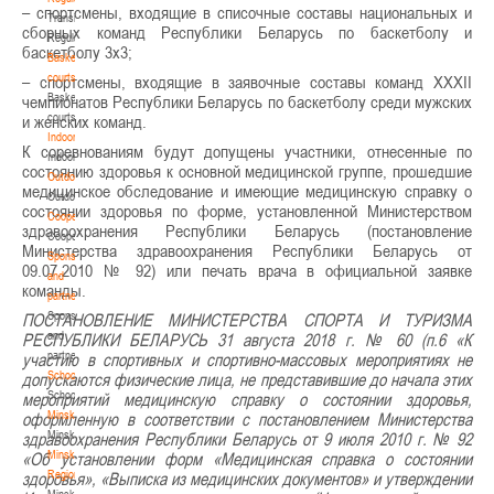
– спортсмены, входящие в списочные составы национальных и
Transition
сборных команд Республики Беларусь по баскетболу и
Regulations
баскетболу 3х3;
Basketball
courts
– спортсмены, входящие в заявочные составы команд XXXII
Basketball
чемпионатов Республики Беларусь по баскетболу среди мужских
courts
и женских команд.
Indoor
К соревнованиям будут допущены участники, отнесенные по
Indoor
состоянию здоровья к основной медицинской группе, прошедшие
Outdoor
медицинское обследование и имеющие медицинскую справку о
Outdoor
состоянии здоровья по форме, установленной Министерством
Cooperation
здравоохранения Республики Беларусь (постановление
Cooperation
Министерства здравоохранения Республики Беларусь от
Sponsors
09.07.2010 № 92) или печать врача в официальной заявке
and
команды.
partners
Sponsors
ПОСТАНОВЛЕНИЕ МИНИСТЕРСТВА СПОРТА И ТУРИЗМА
and
РЕСПУБЛИКИ БЕЛАРУСЬ 31 августа 2018 г. № 60 (п.6 «К
partners
участию в спортивных и спортивно-массовых мероприятиях не
Schools
допускаются физические лица, не представившие до начала этих
Schools
мероприятий медицинскую справку о состоянии здоровья,
Minsk
оформленную в соответствии с постановлением Министерства
Minsk
здравоохранения Республики Беларусь от 9 июля 2010 г. № 92
Minsk
«Об установлении форм «Медицинская справка о состоянии
Region
здоровья», «Выписка из медицинских документов» и утверждении
Minsk