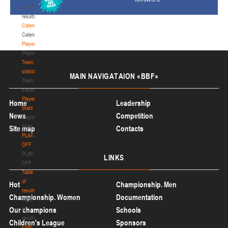
Match
results
Calendar
Calendar
Players
Players
Team
statistics
MAIN
NAVIGATAION «BBF»
Team
statistics
Player
Home
Leadership
Stats
News
Competition
Player
Stats
Site map
Contacts
PLAY-
OFF
PLAY-
LINKS
OFF
Table
of
Hot
Championship. Men
results
Championship. Women
Documentation
Table
of
Our champions
Schools
results
Children's League
Sponsors
First