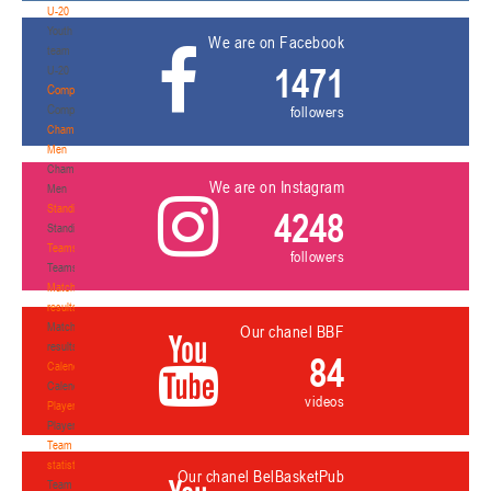
U-20
Youth
We are on Facebook
team
1471
U-20
Competition
Competition
followers
Championship.
Men
Championship.
We are on Instagram
Men
Standings
4248
Standings
Teams
followers
Teams
Match
results
Match
Our chanel BBF
results
84
Calendar
Calendar
videos
Players
Players
Team
statistics
Our chanel BelBasketPub
Team