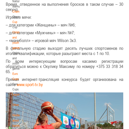
National
Время, отведенное на выполнения бросков в таком случае – 30
teams
секунд.
Championship
Игровые мячи:
Championship
Cup
– для категории «Женщины» – мяч №6;
Cup
– для категории «Мужчины» – мяч №7;
Children
and
– «маниболл» – игровой мяч Wilson 3x3.
youth
В финальную стадию выходят десять лучших спортсменов по
games
итогам квалификации, которые разыграют места с 1 по 10.
Children
and
По всем интересующим вопросам касаемо регистрации
youth
обратиться можно к Окулику Максиму по номеру +375 33 318 34
games
65.
Euro
Прямая интернет-трансляция конкурса будет организована на
Cups
сайте
www.sport-tv.by
Euro
Cups
Legionaries
Legionaries
Other
Other
Media
about
basketball