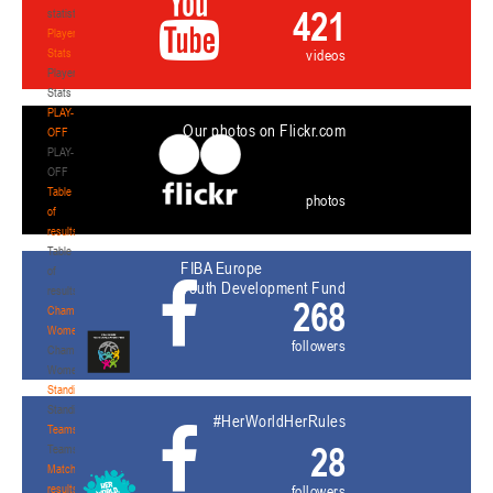
421
statistics
Player
Stats
videos
Player
Stats
PLAY-
Our photos on Flickr.com
OFF
PLAY-
OFF
Table
photos
of
results
Table
FIBA Europe
of
Youth Development Fund
results
268
Championship.
Women
followers
Championship.
Women
Standings
Standings
#HerWorldHerRules
Teams
28
Teams
Match
results
followers