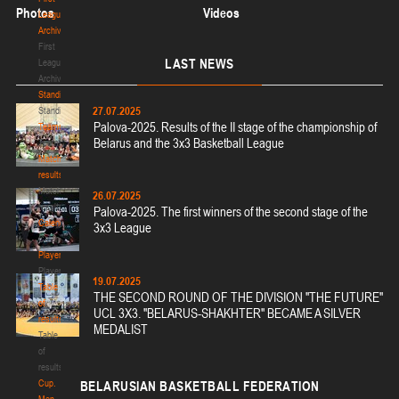
Photos
Videos
League.
Archive
First
LAST
NEWS
League.
Archive
Standings
27.07.2025
Standings
Palova-2025. Results of the II stage of the championship of
Teams
Belarus and the 3x3 Basketball League
Teams
Match
results
Match
26.07.2025
results
Palova-2025. The first winners of the second stage of the
Calendar
3x3 League
Calendar
Players
Players
19.07.2025
Table
THE SECOND ROUND OF THE DIVISION "THE FUTURE"
of
UCL 3X3. "BELARUS-SHAKHTER" BECAME A SILVER
results
MEDALIST
Table
of
results
Cup.
BELARUSIAN
BASKETBALL FEDERATION
Men