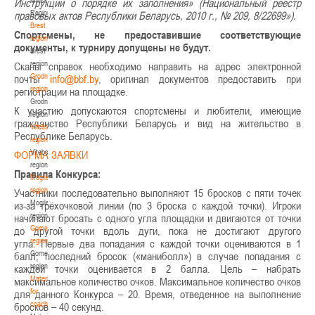
Инструкции о порядке их заполнения» (Национальный реестр
Region
правовых актов Республики Беларусь, 2010 г., № 209, 8/22699»).
Brest
Спортсмены, не предоставившие соответствующие
region
документы, к турниру допущены не будут.
Brest
region
Сканы справок необходимо направить на адрес электронной
Grodno
почты
, оригинал документов предоставить при
region
регистрации на площадке.
Grodno
К участию допускаются спортсмены и любители, имеющие
region
гражданство Республики Беларусь и вид на жительство в
Vitebsk
Республике Беларусь.
region
Vitebsk
ФОРМА ЗАЯВКИ
region
Правила Конкурса:
Mogilev
region
Участники последовательно выполняют 15 бросков с пяти точек
Mogilev
из-за трёхочковой линии (по 3 броска с каждой точки). Игроки
region
начинают бросать с одного угла площадки и двигаются от точки
Gomel
до другой точки вдоль дуги, пока не достигают другого
region
угла. Первые два попадания с каждой точки оцениваются в 1
Gomel
балл, последний бросок («маниболл») в случае попадания с
region
каждой точки оценивается в 2 балла. Цель – набрать
Materials
максимальное количество очков. Максимальное количество очков
for
для данного Конкурса – 20. Время, отведенное на выполнение
coaches
бросков – 40 секунд.