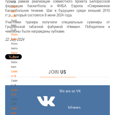
турнир рамках реализации совместного проекта Белорусской
U-18
федерации баскетбола и ФИБА Европа «Современное
Youth
баскетбольное течение. Шаг в будущее» среди юношей 2010
team
гг.р., который состоялся 8 июня 2024 года.
U-20
Youth
Участники турнира получили специальные сувениры от
team
Гродненской табачной фабрикой «Неман». Победители и
U-20
чемпионы были награждены кубками.
Women's
22 July 2024
teams
Women's
teams
National
team
National
team
JOIN
US
Cadets
U-16
Cadets
U-16
Juniors
We are on VK
U-18
Juniors
U-18
followers
Youth
team