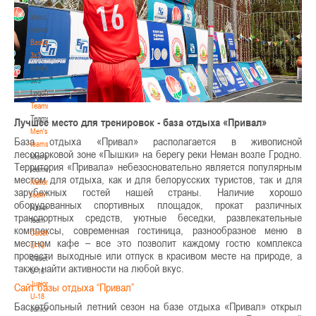
Media
about
basketball
Basketball
3x3
Basketball
3x3
Logo[modid=121]
Teams
Teams
Лучшее место для тренировок - база отдыха «Привал»
Men's
База отдыха «Привал» располагается в живописной
teams
лесопарковой зоне «Пышки» на берегу реки Неман возле Гродно.
Men's
Территория «Привала» небезосновательно является популярным
teams
местом для отдыха, как и для белорусских туристов, так и для
National
зарубежных гостей нашей страны. Наличие хорошо
team
оборудованных спортивных площадок, прокат различных
National
транспортных средств, уютные беседки, развлекательные
team
комплексы, современная гостиница, разнообразное меню в
Cadets
местном кафе – все это позволит каждому гостю комплекса
U-16
провести выходные или отпуск в красивом месте на природе, а
Cadets
также найти активности на любой вкус.
U-16
Juniors
Сайт базы отдыха “Привал”
U-18
Баскетбольный летний сезон на базе отдыха «Привал» открыл
Juniors