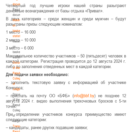
documents
Четвертый год лучшие игроки нашей страны разыграют
Regulatory
денежные вознаграждения от базы отдыха «Привал».
documents
В двух категориях – среди женщин и среди мужчин – будут
Materials
разыграны призы следующим номиналом:
on
basketball
1 место – 16 000
statistics
2 место – 10 000
Materials
on
3 место – 6 000
basketball
Максимальное количество участников – 50 (пятьдесят) человек в
statistics
каждой категории. Регистрация проводится до 12 августа 2024 г.
Documents
либо до заполнения отведенных мест в каждой категории.
of the
Republican
Для подачи заявки необходимо:
Collegium
– заполнить текстовую заявку с информацией об участнике
of
Конкурса;
Judges
Documents
– прислать на почту ОО «БФБ» (
) не позднее 12
of the
августа 2024 г. видео выполнения трехочковых бросков с 5-ти
Republican
точек.
Collegium
При определении участников конкурса преимущество имеют
of
следующие категории:
Judges
Transition
– кандидаты, ранее других подавшие заявки;
Regulations