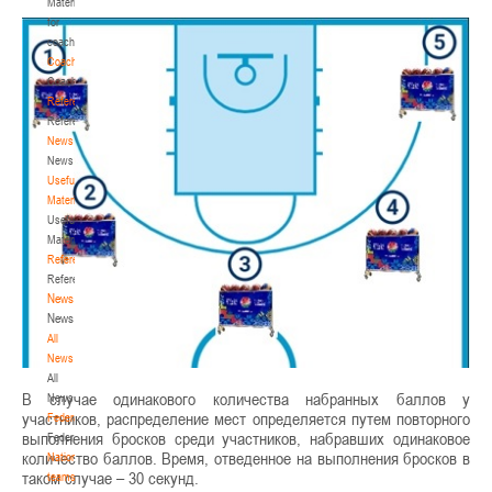
Materials
for
coaches
Coaches
Coaches
Refereeing
Refereeing
News
News
Useful
Materials
Useful
Materials
Referees
Referees
News
News
All
News
All
В случае одинакового количества набранных баллов у
News
участников, распределение мест определяется путем повторного
Federation
выполнения бросков среди участников, набравших одинаковое
Federation
количество баллов. Время, отведенное на выполнения бросков в
National
таком случае – 30 секунд.
teams