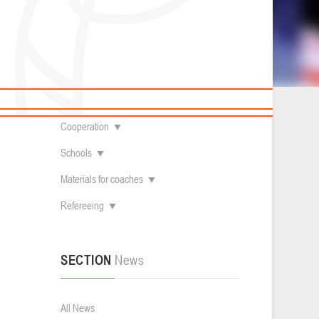
News
Children's
About federation
нщины в
Useful Materials
Students
Referees
Amateur
Contacts
Veterans
Documentation
Basketball courts
Cooperation
Schools
Materials for coaches
Refereeing
SECTION
News
All News