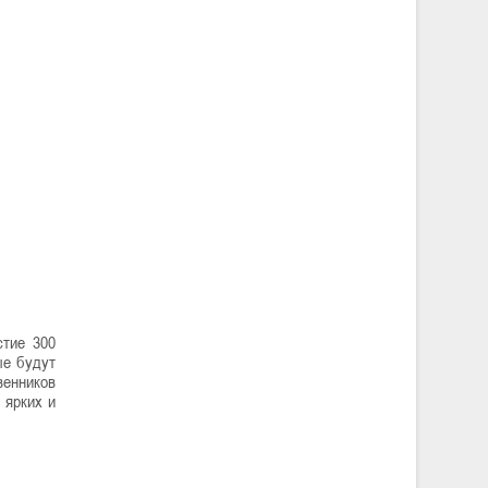
стие 300
ые будут
венников
 ярких и