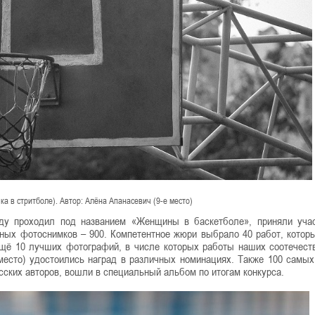
вочка в стритболе). Автор: Алёна Апанасевич (9-е место)
оду проходил под названием «Женщины в баскетболе», приняли уча
ных фотоснимков – 900. Компетентное жюри выбрало 40 работ, котор
ё 10 лучших фотографий, в числе которых работы наших соотечест
место) удостоились наград в различных номинациях. Также 100 самых
сских авторов, вошли в специальный альбом по итогам конкурса.