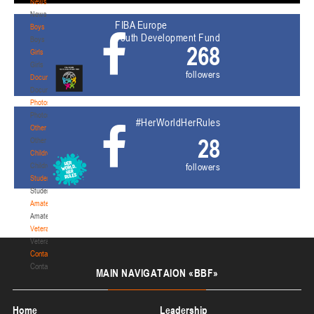
News
News
FIBA Europe
Boys
Youth Development Fund
Boys
268
Girls
Girls
followers
Documentation
Documentation
Photos
Photos
#HerWorldHerRules
Other
28
Other
Children's
Children's
followers
Students
Students
Amateur
Amateur
Veterans
Veterans
Contacts
Contacts
MAIN
NAVIGATAION «BBF»
Home
Leadership