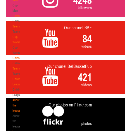
Cup.
followers
Men
Calendar
Calendar
Teams
Our chanel BBF
Teams
84
Cup.
Women
videos
Cup.
Women
Calendar
Calendar
Our chanel BelBasketPub
Teams
421
Teams
Children's
League
videos
Children's
League
About
Our photos on Flickr.com
the
league
About
the
photos
league