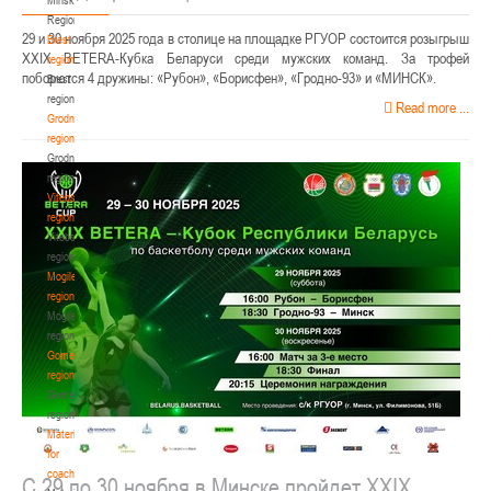
Region
29 и 30 ноября 2025 года в столице на площадке РГУОР состоится розыгрыш
Brest
XXIX BETERA-Кубка Беларуси среди мужских команд. За трофей
region
поборются 4 дружины: «Рубон», «Борисфен», «Гродно-93» и «МИНСК».
Brest
region
Read more ...
Grodno
region
Grodno
region
Vitebsk
region
Vitebsk
region
Mogilev
region
Mogilev
region
Gomel
region
Gomel
region
Materials
for
coaches
С 29 по 30 ноября в Минске пройдет XXIX