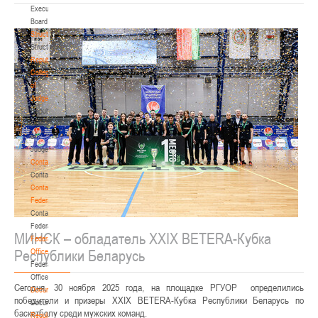
Executive
Board
Structure
Structure
Republican
Collegium
of
Judges
Republican
Collegium
of
Judges
Contacts
Contacts
Contact
Federation
Contact
Federation
МИНСК – обладатель XXIX BETERA-Кубка
Federation
Республики Беларусь
Office
Federation
Office
Сегодня, 30 ноября 2025 года,
на площадке РГУОР
определились
Documentation
победители и призеры XXI
X
BETERA-Кубка Республики Беларусь по
Documentation
баскетболу среди мужских команд.
Regulatory