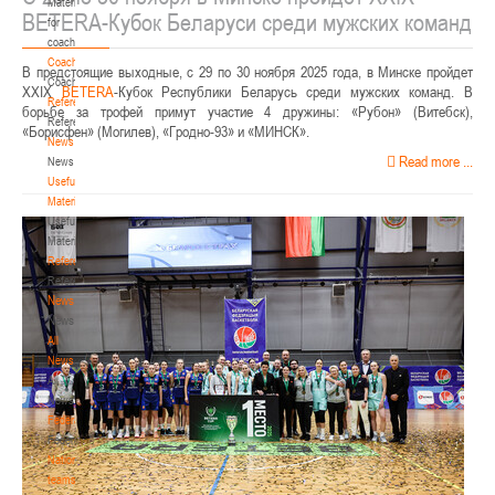
Materials
BETERA-Кубок Беларуси среди мужских команд
for
coaches
Coaches
В предстоящие выходные, с 29 по 30 ноября 2025 года, в Минске пройдет
Coaches
XXIX
BETERA
-Кубок Республики Беларусь среди мужских команд. В
Refereeing
борьбе за трофей примут участие 4 дружины: «Рубон» (Витебск),
Refereeing
«Борисфен» (Могилев), «Гродно-93» и «МИНСК».
News
Read more ...
News
Useful
Materials
Useful
Materials
Referees
Referees
News
News
All
News
All
News
Federation
Federation
National
teams