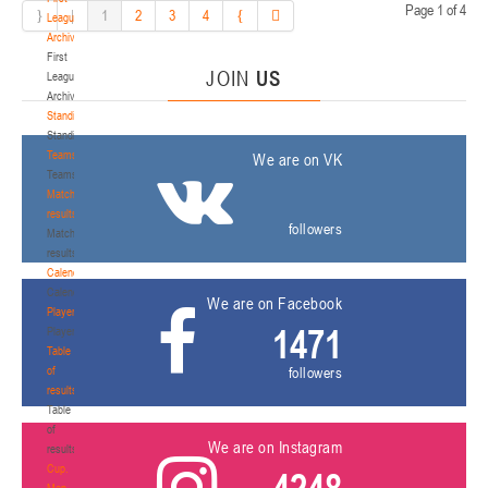
Page 1 of 4
1
2
3
4
League.
Archive
First
JOIN
US
League.
Archive
Standings
Standings
Teams
We are on VK
Teams
Match
results
followers
Match
results
Calendar
Calendar
We are on Facebook
Players
1471
Players
Table
of
followers
results
Table
of
We are on Instagram
results
Cup.
4248
Men