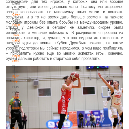
соперниками для тех игроков, у которых она или вообще
Match
отсутствует, или же ее довольно мало. Поэтому мы стараемся
results
всегда использовать по максимуму такие матчи: и показать
Calendar
результат, и в то же время дать больше времени на паркете
Calendar
молодым игрокам без опыта борьбы на международном уровне.
Players
Страха у девчонок я сегодня не заметила, скорее была
Players
решимость и желание побеждать. В раздевалке я просила их
Team
проявить характер, и, думаю, что все видели их готовность и
statistics
настрой идти до конца. «Кубок Дружбы» показал, на каком
Team
уровне подготовки мы сейчас находимся, в чем надо прибавлять
statistics
– прибавлять нужно еще во многих аспектах игры, конечно,
Player
будем дальше работать и стараться себя проявлять.
Stats
Player
Stats
PLAY-
OFF
PLAY-
OFF
Table
of
results
Table
of
results
First