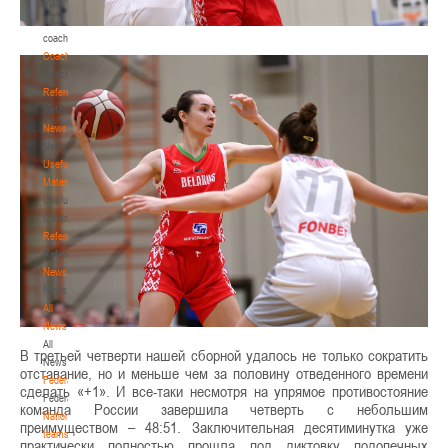
Materials
for
coaches
Coaches
Coaches
Refereeing
Refereeing
News
News
Useful
Materials
Useful
Materials
Referees
Referees
News
News
All
News
All
В третьей четверти нашей сборной удалось не только сократить
News
отставание, но и меньше чем за половину отведенного времени
Federation
сделать «+1». И все-таки несмотря на упрямое противостояние
Federation
команда России завершила четверть с небольшим
National
преимуществом – 48:51. Заключительная десятиминутка уже
teams
практически полностью прошла под диктовку подопечных