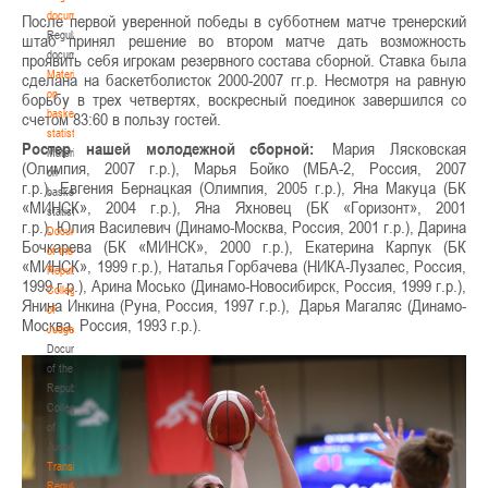
documents
После первой уверенной победы в субботнем матче тренерский
Regulatory
штаб принял решение во втором матче дать возможность
documents
проявить себя игрокам резервного состава сборной. Ставка была
Materials
сделана на баскетболисток 2000-2007 гг.р. Несмотря на равную
on
борьбу в трех четвертях, воскресный поединок завершился со
basketball
счетом 83:60 в пользу гостей.
statistics
Ростер нашей молодежной сборной:
Мария Лясковская
Materials
(Олимпия, 2007 г.р.), Марья Бойко (МБА-2, Россия, 2007
on
г.р.), Евгения Бернацкая (Олимпия, 2005 г.р.), Яна Макуца (БК
basketball
«МИНСК», 2004 г.р.), Яна Яхновец (БК «Горизонт», 2001
statistics
г.р.), Юлия Василевич (Динамо-Москва, Россия, 2001 г.р.), Дарина
Documents
Бочкарева (БК «МИНСК», 2000 г.р.), Екатерина Карпук (БК
of the
«МИНСК», 1999 г.р.), Наталья Горбачева (НИКА-Лузалес, Россия,
Republican
1999 г.р.), Арина Мосько (Динамо-Новосибирск, Россия, 1999 г.р.),
Collegium
Янина Инкина (Руна, Россия, 1997 г.р.), Дарья Магаляс (Динамо-
of
Москва, Россия, 1993 г.р.).
Judges
Documents
of the
Republican
Collegium
of
Judges
Transition
Regulations