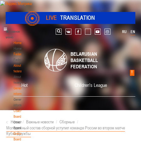
LIVE
TRANSLATION
Главное
RU
EN
Search
vk
facebook
youtube
instagram
меню
Home
Home
BELARUSIAN
Federation
BASKETBALL
Federation
About
FEDERATION
federation
About
federation
Hot
Children's League
General
information
General
information
Coaching
Board
Home
/
Важные новости
/
Сборные
/
Coaching
Молодежный состав сборной уступил команде России во втором матче
Board
Кубка Дружбы
Executive
Board