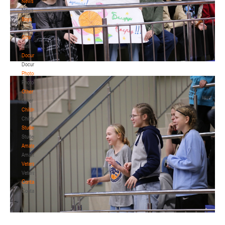
News
News
Boys
Boys
Girls
Girls
Documentation
Documentation
Photos
Photos
Other
Other
Children's
Children's
Students
Students
Amateur
Amateur
Veterans
Veterans
Contacts
Contacts