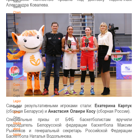
National
Александра Ковалева.
teams
Championship
Championship
Cup
Cup
Children
and
youth
games
Children
and
youth
games
Euro
Cups
Euro
Cups
Legionaries
Самыми результативными игроками стали:
Екатерина Карпук
Legionaries
(сборная Беларуси) и
Анастасия Олаири Косу
(сборная России).
Other
Other
Специальные призы от БФБ баскетболистам вручили
Media
председатель Белорусской федерации баскетбола Максим
about
Рыженков и генеральный секретарь Российской Федерации
basketball
Баскетбола Наталья Водопьянова.