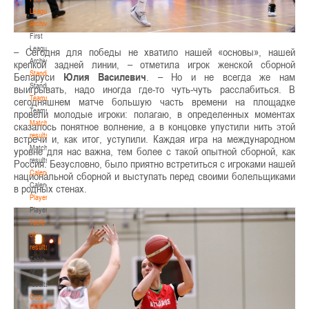
League.
Archive
First
League.
– Сегодня для победы не хватило нашей «основы», нашей
Archive
крепкой задней линии, – отметила игрок женской сборной
Standings
Беларуси
Юлия Василевич
. – Но и не всегда же нам
Standings
выигрывать, надо иногда где-то чуть-чуть расслабиться. В
Teams
сегодняшнем матче большую часть времени на площадке
Teams
провели молодые игроки: полагаю, в определенных моментах
Match
сказалось понятное волнение, а в концовке упустили нить этой
results
встречи и, как итог, уступили. Каждая игра на международном
Match
уровне для нас важна, тем более с такой опытной сборной, как
results
Россия. Безусловно, было приятно встретиться с игроками нашей
Calendar
национальной сборной и выступать перед своими болельщиками
Calendar
в родных стенах.
Players
Players
Table
of
results
Table
of
results
Cup.
Men