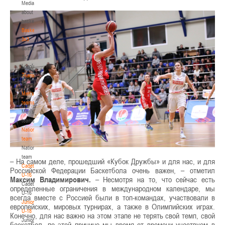
Media
about
basketball
Basketball
3x3
Basketball
3x3
Logo[modid=121]
Teams
Teams
Men's
teams
Men's
teams
National
team
National
team
– На самом деле, прошедший «Кубок Дружбы» и для нас, и для
Cadets
Российской Федерации Баскетбола очень важен, – отметил
U-16
Максим Владимирович.
– Несмотря на то, что сейчас есть
Cadets
определенные ограничения в международном календаре, мы
U-16
всегда вместе с Россией были в топ-командах, участвовали в
Juniors
европейских, мировых турнирах, а также в Олимпийских играх.
U-18
Конечно, для нас важно на этом этапе не терять свой темп, свой
Juniors
баскетбол, по этой причине мы время от времени участвуем в