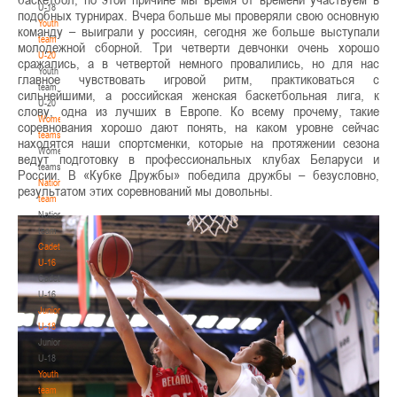
U-18
подобных турнирах. Вчера больше мы проверяли свою основную
Youth
команду – выиграли у россиян, сегодня же больше выступали
team
молодежной сборной. Три четверти девчонки очень хорошо
U-20
сражались, а в четвертой немного провалились, но для нас
Youth
главное чувствовать игровой ритм, практиковаться с
team
сильнейшими, а российская женская баскетбольная лига, к
U-20
слову, одна из лучших в Европе. Ко всему прочему, такие
Women's
соревнования хорошо дают понять, на каком уровне сейчас
teams
находятся наши спортсменки, которые на протяжении сезона
Women's
ведут подготовку в профессиональных клубах Беларуси и
teams
России. В «Кубке Дружбы» победила дружбы – безусловно,
National
результатом этих соревнований мы довольны.
team
National
team
Cadets
U-16
Cadets
U-16
Juniors
U-18
Juniors
U-18
Youth
team