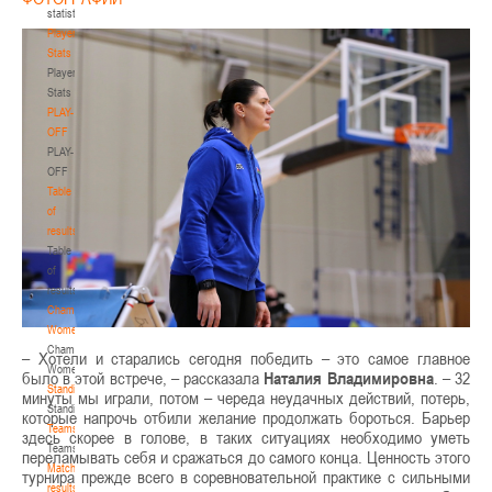
statistics
Player
Stats
Player
Stats
PLAY-
OFF
PLAY-
OFF
Table
of
results
Table
of
results
Championship.
Women
Championship.
– Хотели и старались сегодня победить – это самое главное
Women
было в этой встрече, – рассказала
Наталия Владимировна
. – 32
Standings
минуты мы играли, потом – череда неудачных действий, потерь,
Standings
которые напрочь отбили желание продолжать бороться. Барьер
Teams
здесь скорее в голове, в таких ситуациях необходимо уметь
Teams
переламывать себя и сражаться до самого конца. Ценность этого
Match
турнира прежде всего в соревновательной практике с сильными
results