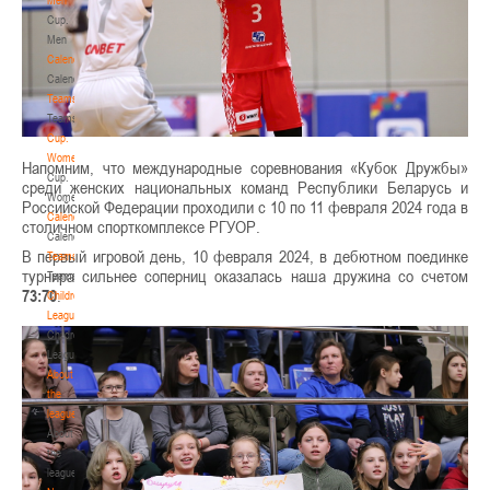
Cup.
Men
Calendar
Calendar
Teams
Teams
Cup.
Women
Напомним, что международные соревнования «Кубок Дружбы»
Cup.
среди женских национальных команд Республики Беларусь и
Women
Российской Федерации проходили с 10 по 11 февраля 2024 года в
Calendar
столичном спорткомплексе РГУОР.
Calendar
В первый игровой день, 10 февраля 2024, в дебютном поединке
Teams
турнира сильнее соперниц оказалась наша дружина со счетом
Teams
73:70
.
Children's
League
Children's
League
About
the
league
About
the
league