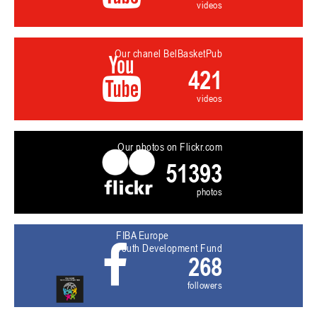
videos
Our chanel BelBasketPub
421
videos
Our photos on Flickr.com
51393
photos
FIBA Europe
Youth Development Fund
268
followers