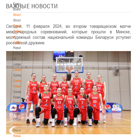
Executive
ВАЖНЫЕ НОВОСТИ
Board
Structure
Structure
Сегодня, 11 февраля 2024, во втором товарищеском матче
Republican
международных соревнований, которые прошли в Минске,
Collegium
молодежный состав национальной команды Беларуси уступил
of
российской дружине.
Judges
Republican
Collegium
of
Judges
Contacts
Contacts
Contact
Federation
Contact
Federation
Federation
Office
Federation
Office
Documentation
Documentation
Regulatory