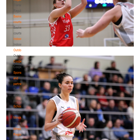
Transition
Regulations
Basketball
courts
Basketball
courts
Indoor
Indoor
Outdoor
Outdoor
Cooperation
Cooperation
Sponsors
and
partners
Sponsors
and
partners
Schools
Schools
Minsk
Minsk
Minsk
Region
Minsk