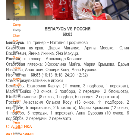
U-20
Youth
team
U-20
Competition
БЕЛАРУСЬ VS РОССИЯ
Competition
60:83
Championship.
Men
Беларусь
, гл. тренер – Наталия Трофимова
Championship.
Стартовая пятерка: Дарья Магаляс, Арина Мосько, Юлия
Men
Василевич, Янина Инкина, Яна Макуца.
Standings
Россия
, гл. тренер – Александр Ковалев
Standings
Стартовая пятерка: Жосселина Майга, Мария Крымова, Дарья
Teams
Игнатова, Анастасия Олаири Косу, Анна Буровая.
Teams
Итог матча –
60:83
(16:13, 8:18, 24:20, 12:32)
Match
Самые результативные игроки
results
Беларусь: Екатерина Карпук (11 очков, 3 подбора, 1 перехват),
Match
Марья Бойко (10 очков, 3 подбора, 2 передачи, 2 блокшота),
results
Юлия Василевич (8 очков, 1 подбор, 5 передач, 2 перехвата).
Calendar
Россия: Анастасия Олаири Косу (13 очков, 11 подборов, 2
Calendar
передачи, 5 перехватов, 2 блокшота), Мария Крымова (12 очков,
Players
1 подбор, 5 передач, 1 перехват), Анна Буровая (10 очков, 6
Players
подборов, 2 передачи, 2 перехвата.
Team
СТАТИСТИКА
statistics
Team
ФОТОГРАФИИ