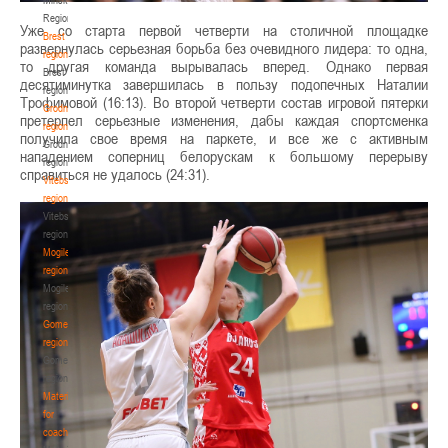
Region
Уже со старта первой четверти на столичной площадке
Brest
развернулась серьезная борьба без очевидного лидера: то одна,
region
то другая команда вырывалась вперед. Однако первая
Brest
десятиминутка завершилась в пользу подопечных Наталии
region
Трофимовой (16:13). Во второй четверти состав игровой пятерки
Grodno
претерпел серьезные изменения, дабы каждая спортсменка
region
получила свое время на паркете, и все же с активным
Grodno
нападением соперниц белорускам к большому перерыву
region
справиться не удалось (24:31).
Vitebsk
region
Vitebsk
region
Mogilev
region
Mogilev
region
Gomel
region
Gomel
region
Materials
for
coaches