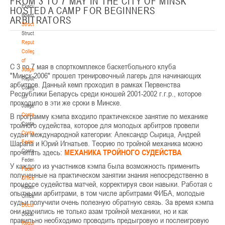
FROM 3 TO 7 MAY IN THE CITY OF MINSK
о
Executive
HOSTED A CAMP FOR BEGINNERS
с
Board
ARBITRATORS
к
Structure
р
Structure
е
Republican
с
Collegium
е
of
С 3 по 7 мая в спорткомплексе баскетбольного клуба
н
Judges
"Минск-2006" прошел тренировочный лагерь для начинающих
ь
Republican
арбитров. Данный кемп проходил в рамках Первенства
е
Collegium
Республики Беларусь среди юношей 2001-2002 г.г.р., которое
2
of
проходило в эти же сроки в Минске.
6
Judges
В программу кэмпа входило практичекское занятие по механике
ф
Contacts
тройного судейства, которое для молодых арбитров провели
е
Contacts
судьи международной категории: Александр Сырица, Андрей
в
Contact
Шарапа и Юрий Игнатьев. Теорию по тройной механика можно
р
Federation
прочитать здесь:
а
Contact
МЕХАНИКА ТРОЙНОГО СУДЕЙСТВА
л
Federation
У каждого из участников кэмпа была возможность применить
я
Federation
полученные на практическом занятии знания непосредственно в
в
Office
процессе судейства матчей, корректируя свои навыки. Работая с
к
Federation
опытными арбитрами, в том числе арбитрами ФИБА, молодые
о
Office
судьи получили очень полезную обратную связь. За время кэмпа
н
Documentation
они научились не только азам тройной механики, но и как
ф
Documentation
правильно необходимо проводить предыгровую и послеигровую
е
Regulatory