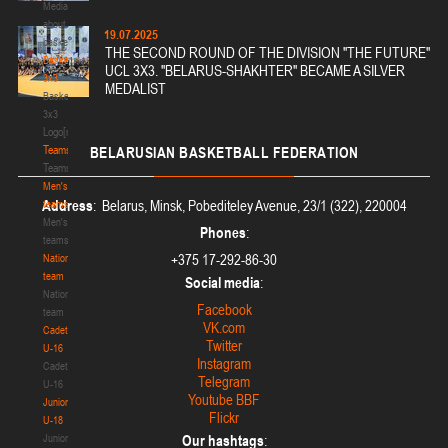
п
Media
о
about
19.07.2025
д
basketball
THE SECOND ROUND OF THE DIVISION "THE FUTURE"
э
Basketball
UCL 3X3. "BELARUS-SHAKHTER" BECAME A SILVER
г
3x3
MEDALIST
и
Basketball
д
3x3
Logo[modid=121]
о
Teams
й
BELARUSIAN
BASKETBALL FEDERATION
Teams
м
е
Men's
Address
: Belarus, Minsk, Pobediteley Avenue, 23/1 (322), 220004
ж
teams
д
Men's
Phones
:
у
teams
+375 17-292-86-30
н
National
а
team
Social media
:
р
National
Facebook
о
team
VK.com
д
Cadets
Twitter
н
U-16
Instagram
о
Cadets
Telegram
й
U-16
Youtube BBF
ф
Juniors
Flickr
е
U-18
д
Juniors
Our hashtags
: