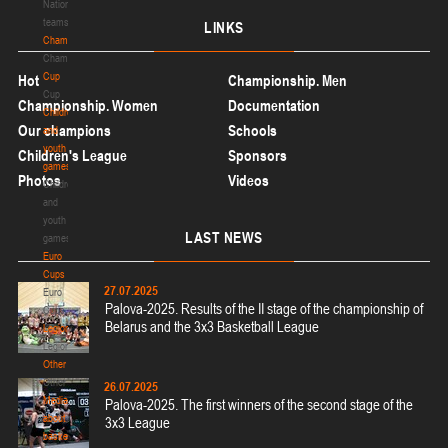
с
National
с
teams
LINKS
а
Championship
р
Championship
о
Cup
Hot
Championship. Men
в
Cup
Championship. Women
Documentation
Р
Children
Our champions
Schools
К
and
С
youth
Children's League
Sponsors
О
games
Photos
Videos
О
Children
Б
and
Ф
youth
LAST
NEWS
Б
games
,
Euro
п
Cups
27.07.2025
р
Euro
Palova-2025. Results of the II stage of the championship of
о
Cups
Belarus and the 3x3 Basketball League
в
Legionaries
о
Legionaries
д
Other
и
Other
26.07.2025
м
Media
Palova-2025. The first winners of the second stage of the
ы
about
3x3 League
й
basketball