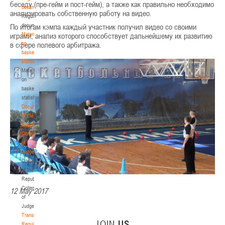
беседу (пре-гейм и пост-гейм), а также как правильно необходимо
р
documents
анализировать собственную работу на видео.
е
Regulatory
По итогам кэмпа каждый участник получил видео со своими
н
documents
играми, анализ которого способствует дальнейшему их развитию
ц
Materials
в сфере полевого арбитража.
-
on
з
basketball
а
statistics
л
Materials
е
on
с
basketball
п
statistics
о
Documents
р
of the
т
Republican
и
Collegium
в
of
н
Judges
о
Documents
г
of the
о
Republican
к
Collegium
12 May 2017
о
of
м
Judges
п
Transition
JOIN
US
л
Regulations