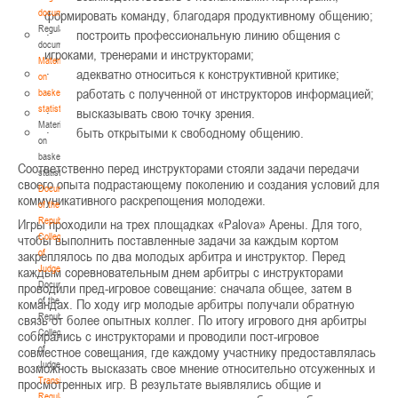
р
documents
формировать команду, благодаря продуктивному общению;
е
Regulatory
·
построить профессиональную линию общения с
н
documents
игроками, тренерами и инструкторами;
ц
Materials
·
адекватно относиться к конструктивной критике;
-
on
·
работать с полученной от инструкторов информацией;
з
basketball
а
statistics
·
высказывать свою точку зрения.
л
Materials
·
быть открытыми к свободному общению.
е
on
с
basketball
Соответственно перед инструкторами стояли задачи передачи
п
statistics
своего опыта подрастающему поколению и создания условий для
о
Documents
коммуникативного раскрепощения молодежи.
р
of the
т
Republican
Игры проходили на трех площадках «
Palova
» Арены. Для того,
и
Collegium
чтобы выполнить поставленные задачи за каждым кортом
в
of
закреплялось по два молодых арбитра и инструктор. Перед
н
Judges
каждым соревновательным днем арбитры с инструкторами
о
Documents
проводили пред-игровое совещание: сначала общее, затем в
г
of the
командах. По ходу игр молодые арбитры получали обратную
о
Republican
связь от более опытных коллег. По итогу игрового дня арбитры
к
Collegium
собирались с инструкторами и проводили пост-игровое
о
of
совместное совещания, где каждому участнику предоставлялась
м
Judges
возможность высказать свое мнение относительно отсуженных и
п
Transition
просмотренных игр. В результате выявлялись общие и
л
Regulations