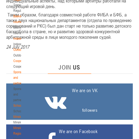
индивидуальные аспекты, над которыми арбитры работали на
е
Transition
следующий игровой день.
к
Regulations
Таким образом, благодаря совместной работе ФИБА и БФБ, а
с
Basketball
также двух национальных департаментов (отдела по проведению
а
courts
соревнований и РКС) был дан старт не только развитию детского
“
Basketball
баскетбола в стране, но и развитию здоровой конкурентной
М
courts
арбитражной среды в лице молодого поколения судей.
и
Indoor
н
Indoor
24 July 2017
с
Outdoor
к
Outdoor
А
Cooperation
JOIN
US
р
Cooperation
е
Sponsors
н
and
а
partners
”
Sponsors
We are on VK
,
and
partners
с
Schools
followers
о
Schools
с
Minsk
т
Minsk
о
Minsk
We are on Facebook
я
Region
Minsk