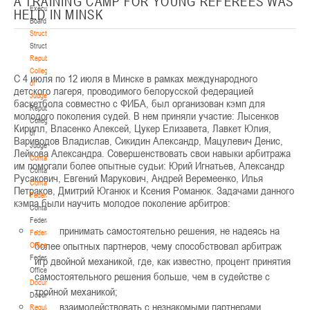
A TRAINING CAMP FOR YOUNG REFEREES WAS
о
Executive
HELD IN MINSK
с
Board
к
Structure
р
Structure
е
Republican
с
Collegium
С 4 июля по 12 июля в Минске в рамках международного
е
of
детского лагеря, проводимого белорусской федерацией
н
Judges
баскетбола совместно с ФИБА, был организован кэмп для
ь
Republican
молодого поколения судей. В нем приняли участие: Лысенков
е
Collegium
Кирилл, Власенко Алексей, Цукер Елизавета, Лавкет Юлия,
2
of
Вариводов Владислав, Сикидин Александр, Мацулевич Денис,
6
Judges
Лейкова Александра. Совершенствовать свои навыки арбитража
ф
Contacts
им помогали более опытные судьи: Юрий Игнатьев, Александр
е
Contacts
Русакович, Евгений Марукович, Андрей Веремеенко, Илья
в
Contact
Петраков, Дмитрий Юганюк и Ксения Романюк. Задачами данного
р
Federation
кэмпа были научить молодое поколение арбитров:
а
Contact
л
Federation
·
принимать самостоятельно решения, не надеясь на
я
Federation
более опытных партнеров, чему способствовал арбитраж
в
Office
к
Federation
игр двойной механикой, где, как известно, процент принятия
о
Office
самостоятельного решения больше, чем в судействе с
н
Documentation
тройной механикой;
ф
Documentation
·
взаимодействовать с незнакомыми партнерами,
е
Regulatory