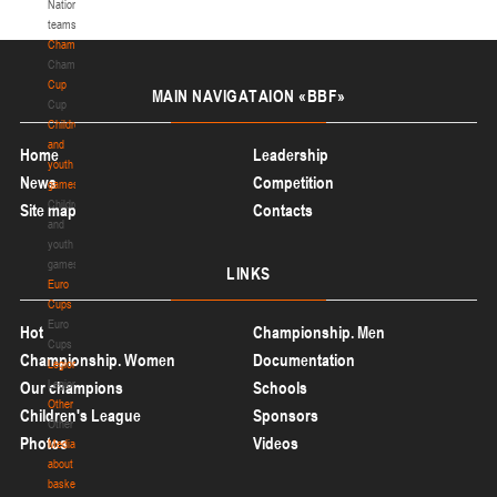
с
National
с
teams
а
Championship
р
Championship
о
Cup
MAIN
NAVIGATAION «BBF»
в
Cup
Р
Children
К
and
Home
Leadership
С
youth
News
Competition
О
games
О
Children
Site map
Contacts
Б
and
Ф
youth
Б
games
LINKS
,
Euro
п
Cups
р
Euro
Hot
Championship. Men
о
Cups
Championship. Women
Documentation
в
Legionaries
о
Legionaries
Our champions
Schools
д
Other
Children's League
Sponsors
и
Other
Photos
Videos
м
Media
ы
about
й
basketball