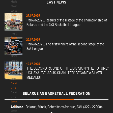
п
Media
LAST
NEWS
о
about
д
basketball
э
Basketball
27.07.2025
Palova-2025. Results of the II stage of the championship of
г
3x3
Belarus and the 3x3 Basketball League
и
Basketball
д
3x3
Logo[modid=121]
о
Teams
й
26.07.2025
Teams
м
Palova-2025. The first winners of the second stage of the
е
Men's
3x3 League
ж
teams
д
Men's
у
teams
19.07.2025
н
National
THE SECOND ROUND OF THE DIVISION "THE FUTURE"
а
team
UCL 3X3. "BELARUS-SHAKHTER" BECAME A SILVER
р
National
MEDALIST
о
team
д
Cadets
н
U-16
о
Cadets
BELARUSIAN
BASKETBALL FEDERATION
й
U-16
ф
Juniors
е
U-18
Address
: Belarus, Minsk, Pobediteley Avenue, 23/1 (322), 220004
д
Juniors